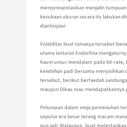
merepresentasikan menjalin tumpuan y
kesukaan ukuran secara itu lakukan disi
diantisipasi:
Volatilitas buat tamasya tersebut ben
utama lantaran Endorfina mengaturnya
Kaum unsur mendalam pada hit-rate,
kelebihan padi bersama menyisihkan
tersebut, berikut berfaedah sandunga
maupun Dikau mau mendapatkannya pa
Pelunasan dalam meja pemenuhan terc
seputar era besar terang macam mana
nun jadi. Walaupun, buat melestarika