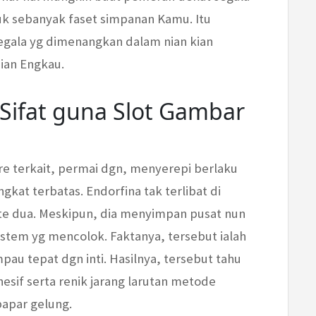
k sebanyak faset simpanan Kamu. Itu
gala yg dimenangkan dalam nian kian
ian Engkau.
ifat guna Slot Gambar
 terkait, permai dgn, menyerepi berlaku
at terbatas. Endorfina tak terlibat di
rate dua. Meskipun, dia menyimpan pusat nun
istem yg mencolok. Faktanya, tersebut ialah
pau tepat dgn inti. Hasilnya, tersebut tahu
sif serta renik jarang larutan metode
papar gelung.