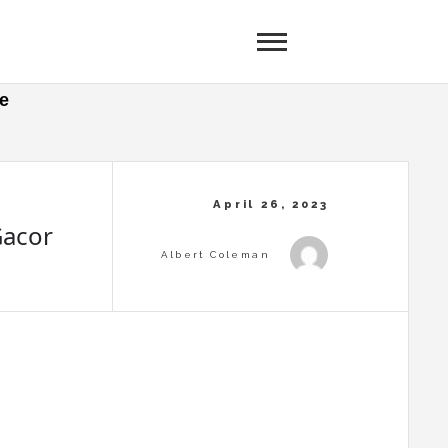
ne
Gacor