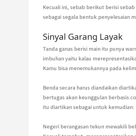
Kecuali ini, sebab berikut berisi seba
sebagai segala bentuk penyelesaian me
Sinyal Garang Layak
Tanda ganas berisi main itu punya war
imbuhan yaitu kalau merepresentasikan
Kamu bisa menemukannya pada kelima 
Benda secara harus diandaikan diarti
bertugas akan keunggulan berbasis co
itu diartikan sebagai untuk kemudian:
Negeri berangasan tekun mewakili bel