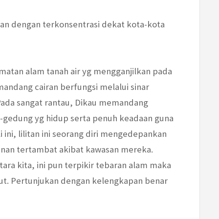
atan dengan terkonsentrasi dekat kota-kota
amatan alam tanah air yg mengganjilkan pada
andang cairan berfungsi melalui sinar
 Pada sangat rantau, Dikau memandang
gedung yg hidup serta penuh keadaan guna
ini, lilitan ini seorang diri mengedepankan
n nan tertambat akibat kawasan mereka.
ara kita, ini pun terpikir tebaran alam maka
t. Pertunjukan dengan kelengkapan benar