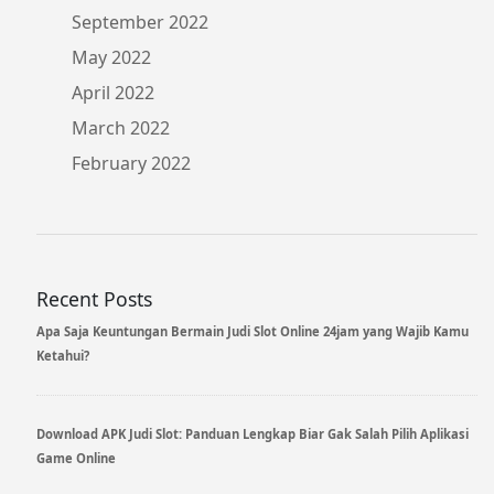
September 2022
May 2022
April 2022
March 2022
February 2022
Recent Posts
Apa Saja Keuntungan Bermain Judi Slot Online 24jam yang Wajib Kamu
Ketahui?
Download APK Judi Slot: Panduan Lengkap Biar Gak Salah Pilih Aplikasi
Game Online