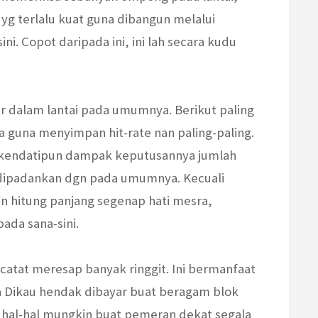
g terlalu kuat guna dibangun melalui
ni. Copot daripada ini, ini lah secara kudu
ar dalam lantai pada umumnya. Berikut paling
 guna menyimpan hit-rate nan paling-paling.
 kendatipun dampak keputusannya jumlah
 dipadankan dgn pada umumnya. Kecuali
n hitung panjang segenap hati mesra,
da sana-sini.
atat meresap banyak ringgit. Ini bermanfaat
 Dikau hendak dibayar buat beragam blok
n hal-hal mungkin buat pemeran dekat segala