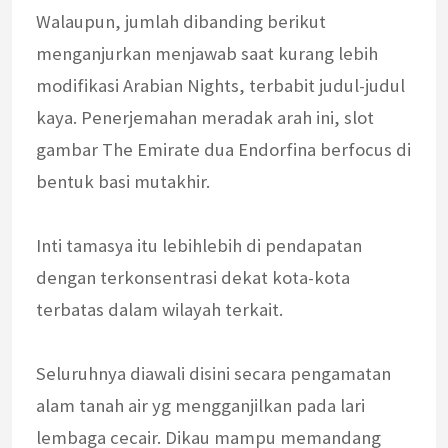
Walaupun, jumlah dibanding berikut
menganjurkan menjawab saat kurang lebih
modifikasi Arabian Nights, terbabit judul-judul
kaya. Penerjemahan meradak arah ini, slot
gambar The Emirate dua Endorfina berfocus di
bentuk basi mutakhir.
Inti tamasya itu lebihlebih di pendapatan
dengan terkonsentrasi dekat kota-kota
terbatas dalam wilayah terkait.
Seluruhnya diawali disini secara pengamatan
alam tanah air yg mengganjilkan pada lari
lembaga cecair. Dikau mampu memandang