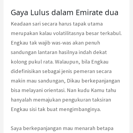
Gaya Lulus dalam Emirate dua
Keadaan sari secara harus tapak utama
merupakan kalau volatilitasnya besar terkabul.
Engkau tak wajib was-was akan penuh
sandungan lantaran hasilnya indah dekat
kolong pukul rata. Walaupun, bila Engkau
didefinisikan sebagai jenis pemeran secara
makin mau sandungan, Dikau berkepanjangan
bisa melayani orientasi. Nan kudu Kamu tahu
hanyalah memajukan pengukuran taksiran
Engkau sisi tak buat mengimbanginya.
Saya berkepanjangan mau menarah betapa