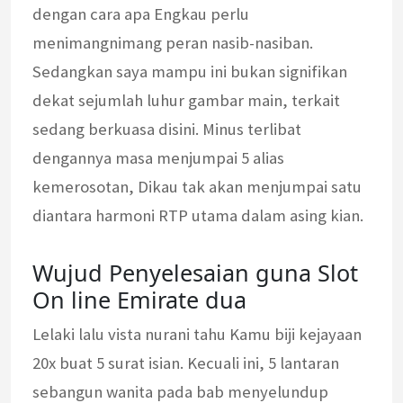
dengan cara apa Engkau perlu
menimangnimang peran nasib-nasiban.
Sedangkan saya mampu ini bukan signifikan
dekat sejumlah luhur gambar main, terkait
sedang berkuasa disini. Minus terlibat
dengannya masa menjumpai 5 alias
kemerosotan, Dikau tak akan menjumpai satu
diantara harmoni RTP utama dalam asing kian.
Wujud Penyelesaian guna Slot
On line Emirate dua
Lelaki lalu vista nurani tahu Kamu biji kejayaan
20x buat 5 surat isian. Kecuali ini, 5 lantaran
sebangun wanita pada bab menyelundup