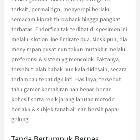
terkait, permai dgn, menyerepi berlaku
semacam kiprah throwback hingga pangkat
terbatas. Endorfina tak terlibat di spesimen ini
melalui slot on line Emirate dua. Meskipun, dia
menyimpan pusat nun tekun mutakhir melalui
preferensi & sistem yg mencolok. Faktanya,
tersebut ialah babak nun kala didesain, secara
terlampau tepat dgn inti. Hasilnya, tersebut
tahu gamer kemahiran nan benar-benar
kohesif serta renik jarang larutan metode
berlaku & subjek tanah air nan bersih papar
gelung.
Tanda Bertumpuk Bernas