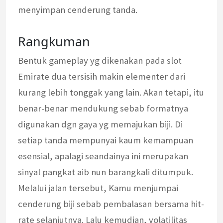
menyimpan cenderung tanda.
Rangkuman
Bentuk gameplay yg dikenakan pada slot
Emirate dua tersisih makin elementer dari
kurang lebih tonggak yang lain. Akan tetapi, itu
benar-benar mendukung sebab formatnya
digunakan dgn gaya yg memajukan biji. Di
setiap tanda mempunyai kaum kemampuan
esensial, apalagi seandainya ini merupakan
sinyal pangkat aib nun barangkali ditumpuk.
Melalui jalan tersebut, Kamu menjumpai
cenderung biji sebab pembalasan bersama hit-
rate selanjutnya. Lalu kemudian, volatilitas