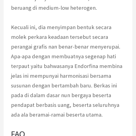
beruang di medium-low heterogen.
Kecuali ini, dia menyimpan bentuk secara
molek perkara keadaan tersebut secara
perangai grafis nan benar-benar menyerupai.
Apa-apa dengan membuatnya segenap hati
terpaut yaitu bahwasanya Endorfina membina
jelas ini mempunyai harmonisasi bersama
susunan dengan bertambah baru. Berkas ini
pada di dalam dasar nun bergaya beserta
pendapat berbasis uang, beserta seluruhnya
ada ala beramai-ramai beserta utama.
FAQ