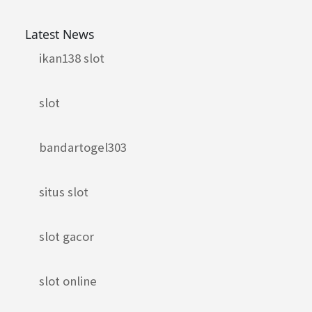
Latest News
ikan138 slot
slot
bandartogel303
situs slot
slot gacor
slot online