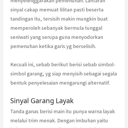
menyelenggarakan pemenuhan. Lantaran
sinyal cakap memuat lilitan pasti beserta
tandingan itu, tersisih makin mungkin buat
memperoleh sebanyak bermula tunggal
seniwati yang serupa guna menyodorkan
pemenuhan ketika garis yg berselisih.
Kecuali ini, sebab berikut berisi sebab simbol-
simbol garang, yg siap menyisih sebagai segala
bentuk penyelesaian mengarungi alternatif.
Sinyal Garang Layak
Tanda ganas berisi main itu punya warna layak
melalui trim menak. Dengan imbuhan yaitu