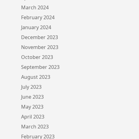
March 2024
February 2024
January 2024
December 2023
November 2023
October 2023
September 2023
August 2023
July 2023
June 2023
May 2023
April 2023
March 2023
February 2023