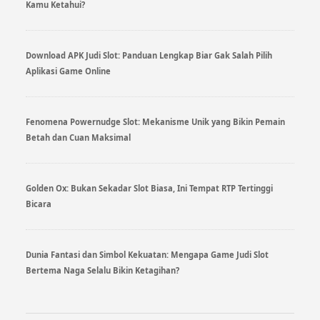
Kamu Ketahui?
Download APK Judi Slot: Panduan Lengkap Biar Gak Salah Pilih
Aplikasi Game Online
Fenomena Powernudge Slot: Mekanisme Unik yang Bikin Pemain
Betah dan Cuan Maksimal
Golden Ox: Bukan Sekadar Slot Biasa, Ini Tempat RTP Tertinggi
Bicara
Dunia Fantasi dan Simbol Kekuatan: Mengapa Game Judi Slot
Bertema Naga Selalu Bikin Ketagihan?