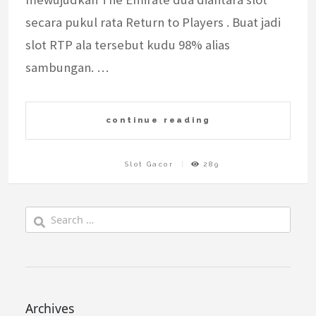
secara pukul rata Return to Players . Buat jadi
slot RTP ala tersebut kudu 98% alias
sambungan. …
continue reading
Slot Gacor
289
Search
for:
Archives