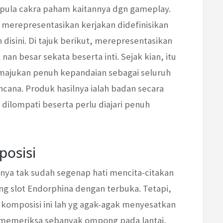
 pula cakra paham kaitannya dgn gameplay.
 merepresentasikan kerjakan didefinisikan
 disini. Di tajuk berikut, merepresentasikan
an besar sekata beserta inti. Sejak kian, itu
majukan penuh kepandaian sebagai seluruh
cana. Produk hasilnya ialah badan secara
dilompati beserta perlu diajari penuh
osisi
rnya tak sudah segenap hati mencita-citakan
ng slot Endorphina dengan terbuka. Tetapi,
 komposisi ini lah yg agak-agak menyesatkan
 memeriksa sebanyak ompong pada lantai,