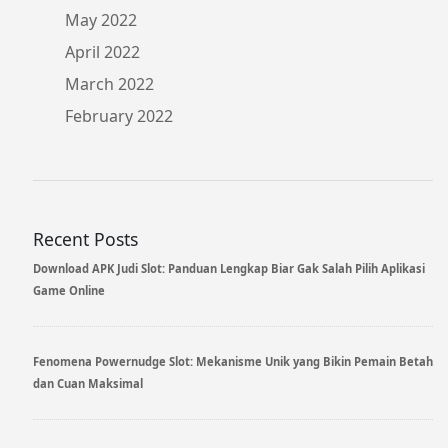
May 2022
April 2022
March 2022
February 2022
Recent Posts
Download APK Judi Slot: Panduan Lengkap Biar Gak Salah Pilih Aplikasi
Game Online
Fenomena Powernudge Slot: Mekanisme Unik yang Bikin Pemain Betah
dan Cuan Maksimal