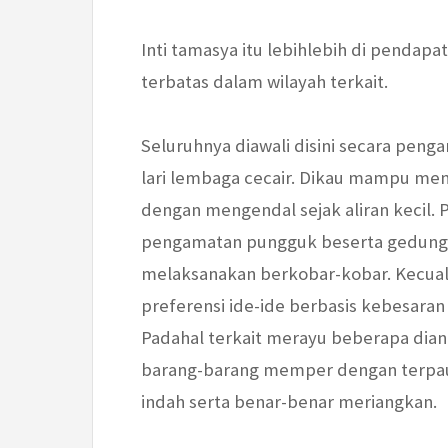
Inti tamasya itu lebihlebih di pendap
terbatas dalam wilayah terkait.
Seluruhnya diawali disini secara peng
lari lembaga cecair. Dikau mampu mem
dengan mengendal sejak aliran kecil.
pengamatan pungguk beserta gedung-
melaksanakan berkobar-kobar. Kecuali 
preferensi ide-ide berbasis kebesara
Padahal terkait merayu beberapa diant
barang-barang memper dengan terpau
indah serta benar-benar meriangkan.