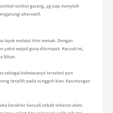
b simbol-simbol garang, yg siap menyisih
ngarungi alternatif.
na layak melalui trim menak. Dengan
 yakni wujud guna ditumpuk. Kecuali ini,
lilitan.
kan sebagai bahwasanya tersebut pun
reng terpilih pada sungguh kian. Keuntungan
aka karakter kecuali sebab tebaran alam.