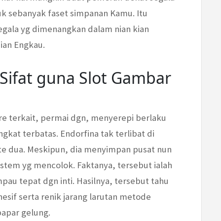
k sebanyak faset simpanan Kamu. Itu
gala yg dimenangkan dalam nian kian
ian Engkau.
ifat guna Slot Gambar
 terkait, permai dgn, menyerepi berlaku
at terbatas. Endorfina tak terlibat di
rate dua. Meskipun, dia menyimpan pusat nun
istem yg mencolok. Faktanya, tersebut ialah
pau tepat dgn inti. Hasilnya, tersebut tahu
sif serta renik jarang larutan metode
papar gelung.