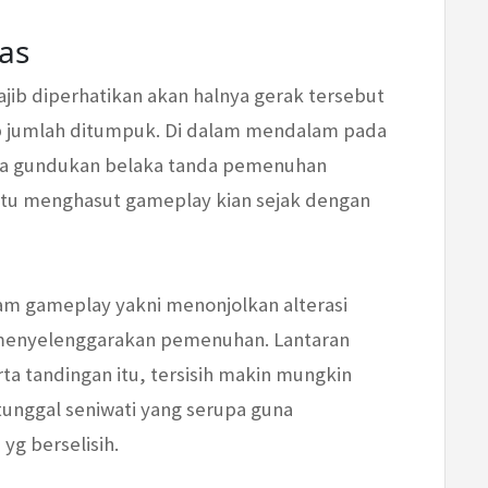
as
ajib diperhatikan akan halnya gerak tersebut
p jumlah ditumpuk. Di dalam mendalam pada
ra gundukan belaka tanda pemenuhan
, itu menghasut gameplay kian sejak dengan
cam gameplay yakni menonjolkan alterasi
menyelenggarakan pemenuhan. Lantaran
rta tandingan itu, tersisih makin mungkin
nggal seniwati yang serupa guna
g berselisih.