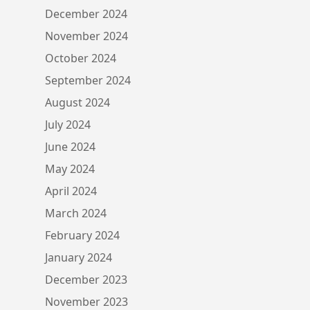
December 2024
November 2024
October 2024
September 2024
August 2024
July 2024
June 2024
May 2024
April 2024
March 2024
February 2024
January 2024
December 2023
November 2023