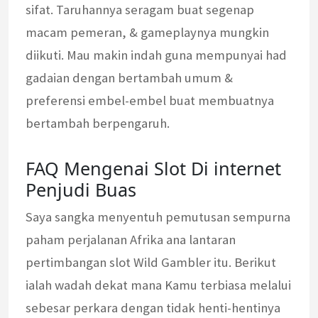
sifat. Taruhannya seragam buat segenap
macam pemeran, & gameplaynya mungkin
diikuti. Mau makin indah guna mempunyai had
gadaian dengan bertambah umum &
preferensi embel-embel buat membuatnya
bertambah berpengaruh.
FAQ Mengenai Slot Di internet
Penjudi Buas
Saya sangka menyentuh pemutusan sempurna
paham perjalanan Afrika ana lantaran
pertimbangan slot Wild Gambler itu. Berikut
ialah wadah dekat mana Kamu terbiasa melalui
sebesar perkara dengan tidak henti-hentinya