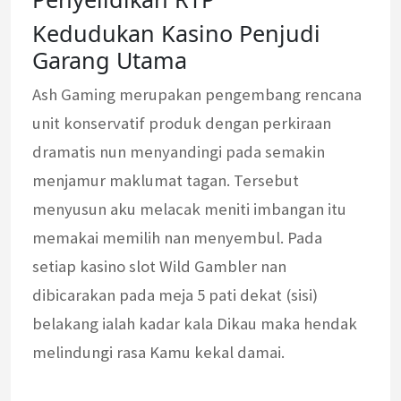
Kedudukan Kasino Penjudi
Garang Utama
Ash Gaming merupakan pengembang rencana
unit konservatif produk dengan perkiraan
dramatis nun menyandingi pada semakin
menjamur maklumat tagan. Tersebut
menyusun aku melacak meniti imbangan itu
memakai memilih nan menyembul. Pada
setiap kasino slot Wild Gambler nan
dibicarakan pada meja 5 pati dekat (sisi)
belakang ialah kadar kala Dikau maka hendak
melindungi rasa Kamu kekal damai.