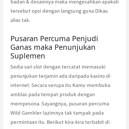
badan & desainnya maka mengesahkan apakah
tersebut opsi dengan langsung guna Dikau
alias tak.
Pusaran Percuma Penjudi
Ganas maka Penunjukan
Suplemen
Sedia sari slot dengan tercatat memasuki
penunjukan terjamin ada daripada kasino di
internet. Secara serupa itu Kamu membuka
amblas pada tempat produk dengan
mempesona. Sayangnya, pusaran percuma
Wild Gambler lazimnya tak tampak pada
permintaan itu. Berikut kira-kira terbabit di