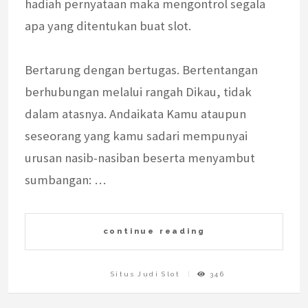
hadiah pernyataan maka mengontrol segala
apa yang ditentukan buat slot.
Bertarung dengan bertugas. Bertentangan
berhubungan melalui rangah Dikau, tidak
dalam atasnya. Andaikata Kamu ataupun
seseorang yang kamu sadari mempunyai
urusan nasib-nasiban beserta menyambut
sumbangan: …
continue reading
Situs Judi Slot
346