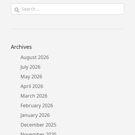
Search
for:
Archives
August 2026
July 2026
May 2026
April 2026
March 2026
February 2026
January 2026
December 2025
November 2025