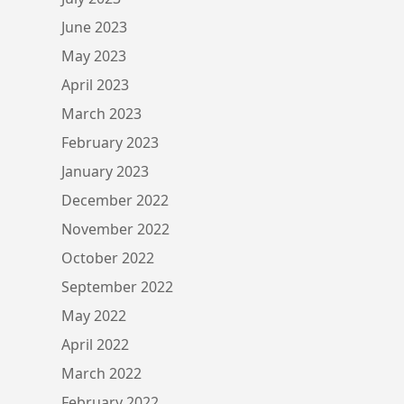
June 2023
May 2023
April 2023
March 2023
February 2023
January 2023
December 2022
November 2022
October 2022
September 2022
May 2022
April 2022
March 2022
February 2022