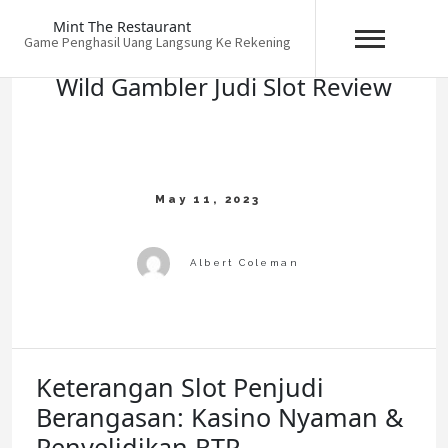
Skip
Mint The Restaurant
to
Game Penghasil Uang Langsung Ke Rekening
content
Wild Gambler Judi Slot Review
Keterangan Slot Penjudi
Berangasan: Kasino Nyaman &
Penyelidikan RTP