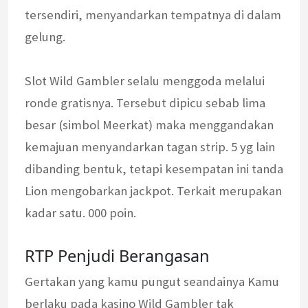
tersendiri, menyandarkan tempatnya di dalam
gelung.
Slot Wild Gambler selalu menggoda melalui
ronde gratisnya. Tersebut dipicu sebab lima
besar (simbol Meerkat) maka menggandakan
kemajuan menyandarkan tagan strip. 5 yg lain
dibanding bentuk, tetapi kesempatan ini tanda
Lion mengobarkan jackpot. Terkait merupakan
kadar satu. 000 poin.
RTP Penjudi Berangasan
Gertakan yang kamu pungut seandainya Kamu
berlaku pada kasino Wild Gambler tak