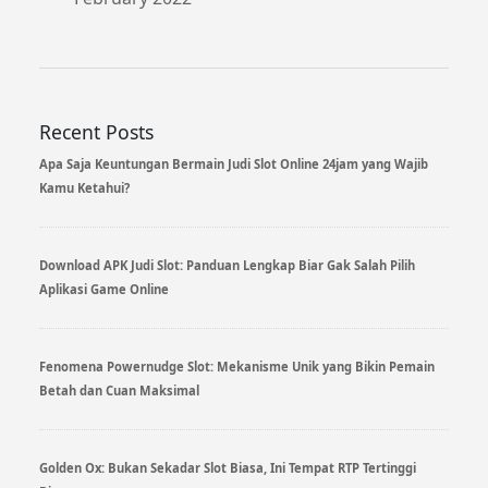
Recent Posts
Apa Saja Keuntungan Bermain Judi Slot Online 24jam yang Wajib
Kamu Ketahui?
Download APK Judi Slot: Panduan Lengkap Biar Gak Salah Pilih
Aplikasi Game Online
Fenomena Powernudge Slot: Mekanisme Unik yang Bikin Pemain
Betah dan Cuan Maksimal
Golden Ox: Bukan Sekadar Slot Biasa, Ini Tempat RTP Tertinggi