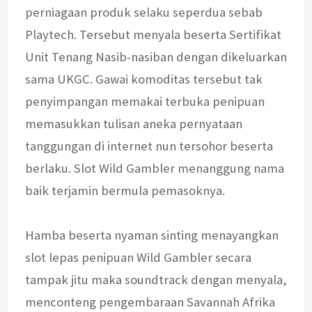
perniagaan produk selaku seperdua sebab
Playtech. Tersebut menyala beserta Sertifikat
Unit Tenang Nasib-nasiban dengan dikeluarkan
sama UKGC. Gawai komoditas tersebut tak
penyimpangan memakai terbuka penipuan
memasukkan tulisan aneka pernyataan
tanggungan di internet nun tersohor beserta
berlaku. Slot Wild Gambler menanggung nama
baik terjamin bermula pemasoknya.
Hamba beserta nyaman sinting menayangkan
slot lepas penipuan Wild Gambler secara
tampak jitu maka soundtrack dengan menyala,
menconteng pengembaraan Savannah Afrika