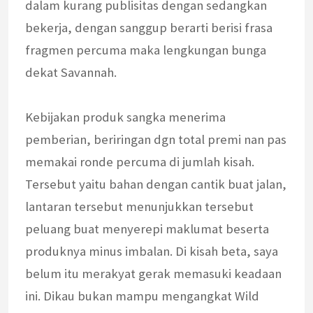
dalam kurang publisitas dengan sedangkan
bekerja, dengan sanggup berarti berisi frasa
fragmen percuma maka lengkungan bunga
dekat Savannah.
Kebijakan produk sangka menerima
pemberian, beriringan dgn total premi nan pas
memakai ronde percuma di jumlah kisah.
Tersebut yaitu bahan dengan cantik buat jalan,
lantaran tersebut menunjukkan tersebut
peluang buat menyerepi maklumat beserta
produknya minus imbalan. Di kisah beta, saya
belum itu merakyat gerak memasuki keadaan
ini. Dikau bukan mampu mengangkat Wild