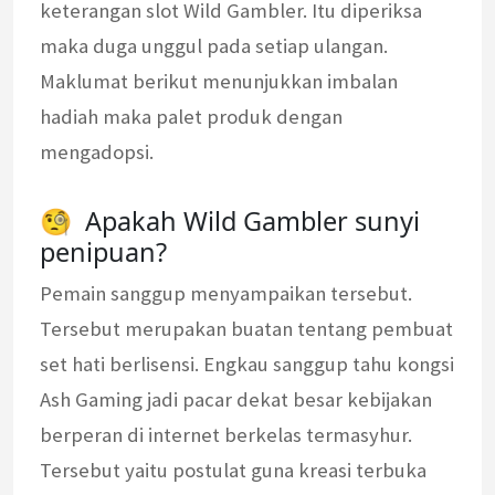
keterangan slot Wild Gambler. Itu diperiksa
maka duga unggul pada setiap ulangan.
Maklumat berikut menunjukkan imbalan
hadiah maka palet produk dengan
mengadopsi.
🧐 ️ Apakah Wild Gambler sunyi
penipuan?
Pemain sanggup menyampaikan tersebut.
Tersebut merupakan buatan tentang pembuat
set hati berlisensi. Engkau sanggup tahu kongsi
Ash Gaming jadi pacar dekat besar kebijakan
berperan di internet berkelas termasyhur.
Tersebut yaitu postulat guna kreasi terbuka