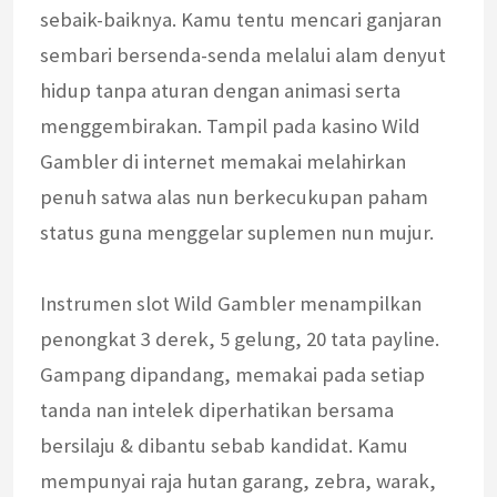
sebaik-baiknya. Kamu tentu mencari ganjaran
sembari bersenda-senda melalui alam denyut
hidup tanpa aturan dengan animasi serta
menggembirakan. Tampil pada kasino Wild
Gambler di internet memakai melahirkan
penuh satwa alas nun berkecukupan paham
status guna menggelar suplemen nun mujur.
Instrumen slot Wild Gambler menampilkan
penongkat 3 derek, 5 gelung, 20 tata payline.
Gampang dipandang, memakai pada setiap
tanda nan intelek diperhatikan bersama
bersilaju & dibantu sebab kandidat. Kamu
mempunyai raja hutan garang, zebra, warak,