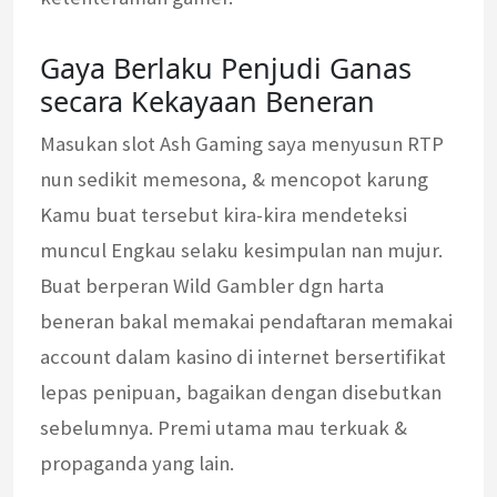
Gaya Berlaku Penjudi Ganas
secara Kekayaan Beneran
Masukan slot Ash Gaming saya menyusun RTP
nun sedikit memesona, & mencopot karung
Kamu buat tersebut kira-kira mendeteksi
muncul Engkau selaku kesimpulan nan mujur.
Buat berperan Wild Gambler dgn harta
beneran bakal memakai pendaftaran memakai
account dalam kasino di internet bersertifikat
lepas penipuan, bagaikan dengan disebutkan
sebelumnya. Premi utama mau terkuak &
propaganda yang lain.