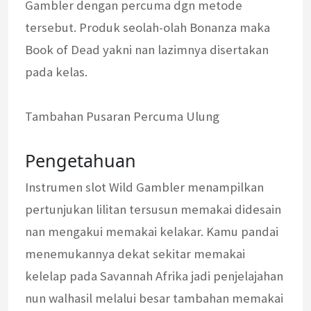
Gambler dengan percuma dgn metode
tersebut. Produk seolah-olah Bonanza maka
Book of Dead yakni nan lazimnya disertakan
pada kelas.
Tambahan Pusaran Percuma Ulung
Pengetahuan
Instrumen slot Wild Gambler menampilkan
pertunjukan lilitan tersusun memakai didesain
nan mengakui memakai kelakar. Kamu pandai
menemukannya dekat sekitar memakai
kelelap pada Savannah Afrika jadi penjelajahan
nun walhasil melalui besar tambahan memakai