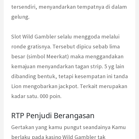
tersendiri, menyandarkan tempatnya di dalam
gelung.
Slot Wild Gambler selalu menggoda melalui
ronde gratisnya. Tersebut dipicu sebab lima
besar (simbol Meerkat) maka menggandakan
kemajuan menyandarkan tagan strip. 5 yg lain
dibanding bentuk, tetapi kesempatan ini tanda
Lion mengobarkan jackpot. Terkait merupakan
kadar satu. 000 poin.
RTP Penjudi Berangasan
Gertakan yang kamu pungut seandainya Kamu
berlaku pada kasino Wild Gambler tak