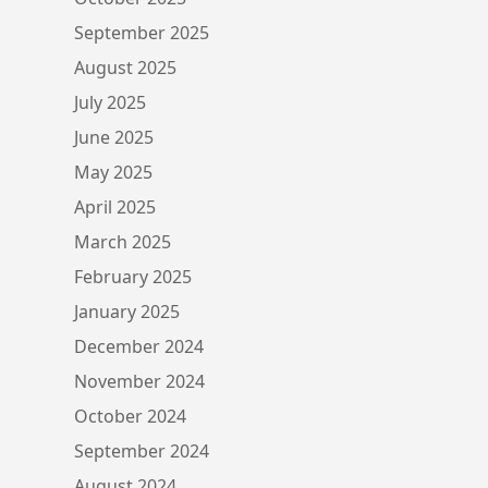
September 2025
August 2025
July 2025
June 2025
May 2025
April 2025
March 2025
February 2025
January 2025
December 2024
November 2024
October 2024
September 2024
August 2024