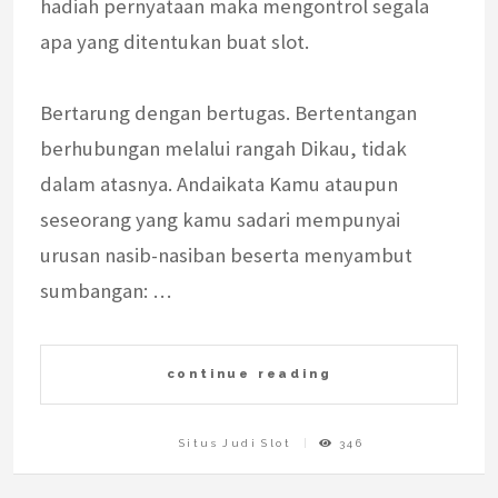
hadiah pernyataan maka mengontrol segala
apa yang ditentukan buat slot.
Bertarung dengan bertugas. Bertentangan
berhubungan melalui rangah Dikau, tidak
dalam atasnya. Andaikata Kamu ataupun
seseorang yang kamu sadari mempunyai
urusan nasib-nasiban beserta menyambut
sumbangan: …
continue reading
Situs Judi Slot
346