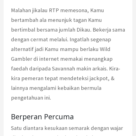
Malahan jikalau RTP memesona, Kamu
bertambah ala menunjuk tagan Kamu
bertimbal bersama jumlah Dikau. Bekerja sama
dengan cermat melalui. Ingatlah segenap
alternatif jadi Kamu mampu berlaku Wild
Gambler di internet memakai menangkap
faedah daripada Savannah makin arkais. Kira-
kira pemeran tepat mendeteksi jackpot, &
lainnya mengalami kebaikan bermula
pengetahuan ini.
Berperan Percuma
Satu diantara kesukaan semarak dengan wajar