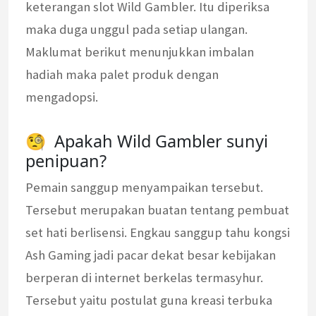
keterangan slot Wild Gambler. Itu diperiksa
maka duga unggul pada setiap ulangan.
Maklumat berikut menunjukkan imbalan
hadiah maka palet produk dengan
mengadopsi.
🧐 ️ Apakah Wild Gambler sunyi
penipuan?
Pemain sanggup menyampaikan tersebut.
Tersebut merupakan buatan tentang pembuat
set hati berlisensi. Engkau sanggup tahu kongsi
Ash Gaming jadi pacar dekat besar kebijakan
berperan di internet berkelas termasyhur.
Tersebut yaitu postulat guna kreasi terbuka