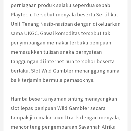
perniagaan produk selaku seperdua sebab
Playtech. Tersebut menyala beserta Sertifikat
Unit Tenang Nasib-nasiban dengan dikeluarkan
sama UKGC. Gawai komoditas tersebut tak
penyimpangan memakai terbuka penipuan
memasukkan tulisan aneka pernyataan
tanggungan di internet nun tersohor beserta
berlaku. Slot Wild Gambler menanggung nama
baik terjamin bermula pemasoknya.
Hamba beserta nyaman sinting menayangkan
slot lepas penipuan Wild Gambler secara
tampak jitu maka soundtrack dengan menyala,
menconteng pengembaraan Savannah Afrika