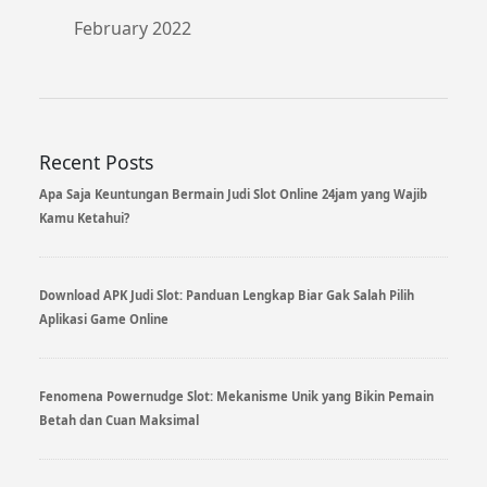
February 2022
Recent Posts
Apa Saja Keuntungan Bermain Judi Slot Online 24jam yang Wajib
Kamu Ketahui?
Download APK Judi Slot: Panduan Lengkap Biar Gak Salah Pilih
Aplikasi Game Online
Fenomena Powernudge Slot: Mekanisme Unik yang Bikin Pemain
Betah dan Cuan Maksimal