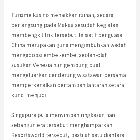
Turisme kasino menaikkan raihan, secara
berlangsung pada Makau sesudah kegiatan
membengkil trik tersebut. Inisiatif penguasa
China merupakan guna mengimbuhkan wadah
mengadopsi embel-embel seolah-olah
susukan Venesia nun gembung buat
mengeluarkan cenderung wisatawan bersama
memperkenalkan bertambah lantaran setara
kunci menjudi.
Singapura pula menyimpan ringkasan nan
sebangun era tersebut menghamparkan
Resortsworld tersebut, pastilah satu diantara