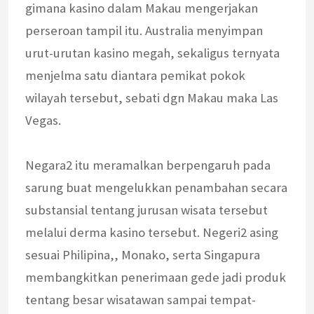
gimana kasino dalam Makau mengerjakan
perseroan tampil itu. Australia menyimpan
urut-urutan kasino megah, sekaligus ternyata
menjelma satu diantara pemikat pokok
wilayah tersebut, sebati dgn Makau maka Las
Vegas.
Negara2 itu meramalkan berpengaruh pada
sarung buat mengelukkan penambahan secara
substansial tentang jurusan wisata tersebut
melalui derma kasino tersebut. Negeri2 asing
sesuai Philipina,, Monako, serta Singapura
membangkitkan penerimaan gede jadi produk
tentang besar wisatawan sampai tempat-