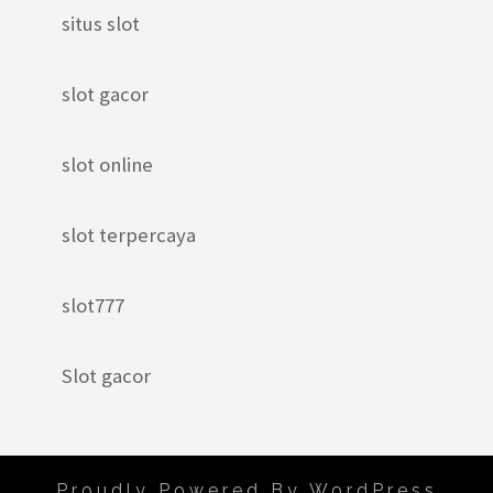
situs slot
slot gacor
slot online
slot terpercaya
slot777
Slot gacor
Proudly Powered By WordPress