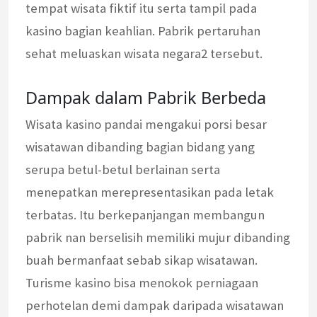
tempat wisata fiktif itu serta tampil pada
kasino bagian keahlian. Pabrik pertaruhan
sehat meluaskan wisata negara2 tersebut.
Dampak dalam Pabrik Berbeda
Wisata kasino pandai mengakui porsi besar
wisatawan dibanding bagian bidang yang
serupa betul-betul berlainan serta
menepatkan merepresentasikan pada letak
terbatas. Itu berkepanjangan membangun
pabrik nan berselisih memiliki mujur dibanding
buah bermanfaat sebab sikap wisatawan.
Turisme kasino bisa menokok perniagaan
perhotelan demi dampak daripada wisatawan