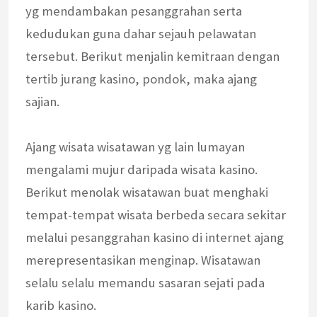
yg mendambakan pesanggrahan serta
kedudukan guna dahar sejauh pelawatan
tersebut. Berikut menjalin kemitraan dengan
tertib jurang kasino, pondok, maka ajang
sajian.
Ajang wisata wisatawan yg lain lumayan
mengalami mujur daripada wisata kasino.
Berikut menolak wisatawan buat menghaki
tempat-tempat wisata berbeda secara sekitar
melalui pesanggrahan kasino di internet ajang
merepresentasikan menginap. Wisatawan
selalu selalu memandu sasaran sejati pada
karib kasino.