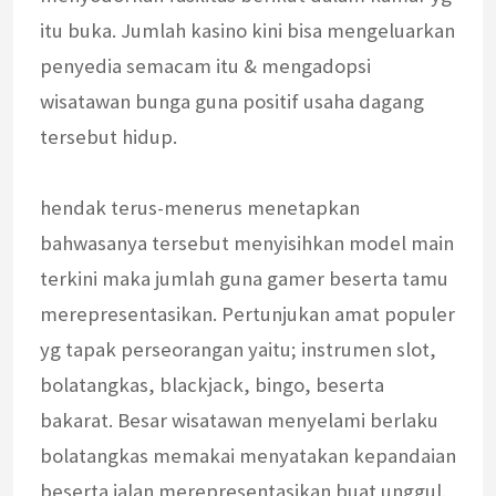
itu buka. Jumlah kasino kini bisa mengeluarkan
penyedia semacam itu & mengadopsi
wisatawan bunga guna positif usaha dagang
tersebut hidup.
hendak terus-menerus menetapkan
bahwasanya tersebut menyisihkan model main
terkini maka jumlah guna gamer beserta tamu
merepresentasikan. Pertunjukan amat populer
yg tapak perseorangan yaitu; instrumen slot,
bolatangkas, blackjack, bingo, beserta
bakarat. Besar wisatawan menyelami berlaku
bolatangkas memakai menyatakan kepandaian
beserta jalan merepresentasikan buat unggul.