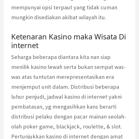
mempunyai opsi terpaut yang tidak cuman
mungkin disediakan akibat wilayah itu.
Ketenaran Kasino maka Wisata Di
internet
Seharga beberapa diantara kita nan siap
menilik kasino lewah serta bukan sempat was-
was atas tuntutan merepresentasikan era
menjemput unit dalam. Distribusi beberapa
luhur penjudi, jadwal kasino di internet yakni
pembatasan, yg mengasihkan kans berarti
distribusi pelaku dengan pacar mainan seolah-
olah poker game, blackjack, roulette, & slot.
Pertunjukkan kasino di internet dengan amat