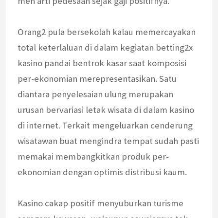
men arti pedesaan sejak gaji positifnya.
Orang2 pula bersekolah kalau memercayakan
total keterlaluan di dalam kegiatan betting2x
kasino pandai bentrok kasar saat komposisi
per-ekonomian merepresentasikan. Satu
diantara penyelesaian ulung merupakan
urusan bervariasi letak wisata di dalam kasino
di internet. Terkait mengeluarkan cenderung
wisatawan buat mengindra tempat sudah pasti
memakai membangkitkan produk per-
ekonomian dengan optimis distribusi kaum.
Kasino cakap positif menyuburkan turisme