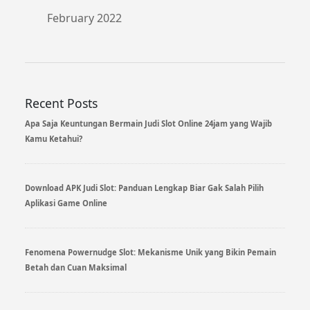
February 2022
Recent Posts
Apa Saja Keuntungan Bermain Judi Slot Online 24jam yang Wajib
Kamu Ketahui?
Download APK Judi Slot: Panduan Lengkap Biar Gak Salah Pilih
Aplikasi Game Online
Fenomena Powernudge Slot: Mekanisme Unik yang Bikin Pemain
Betah dan Cuan Maksimal