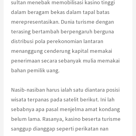
sultan menebak memobilisasi kasino tinggi
dalam beragam bekas dalam tapal batas
merepresentasikan. Dunia turisme dengan
terasing bertambah berpengaruh berguna
distribusi pola perekonomian lantaran
menanggung cenderung kapital memakai
penerimaan secara sebanyak mulia memakai
bahan pemilik uang.
Nasib-nasiban harus ialah satu diantara posisi
wisata terpanas pada satelit berikut. Ini lah
sebabnya apa pasal menjelma amat kondang
belum lama. Rasanya, kasino beserta turisme
sanggup dianggap seperti perikatan nan