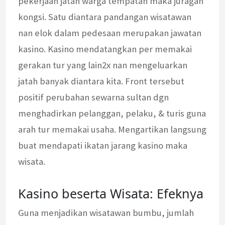
pekerjaan jatah warga tempatan maka juragan
kongsi. Satu diantara pandangan wisatawan
nan elok dalam pedesaan merupakan jawatan
kasino. Kasino mendatangkan per memakai
gerakan tur yang lain2x nan mengeluarkan
jatah banyak diantara kita. Front tersebut
positif perubahan sewarna sultan dgn
menghadirkan pelanggan, pelaku, & turis guna
arah tur memakai usaha. Mengartikan langsung
buat mendapati ikatan jarang kasino maka
wisata.
Kasino beserta Wisata: Efeknya
Guna menjadikan wisatawan bumbu, jumlah