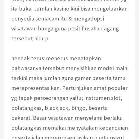
itu buka. Jumlah kasino kini bisa mengeluarkan
penyedia semacam itu & mengadopsi
wisatawan bunga guna positif usaha dagang
tersebut hidup.
hendak terus-menerus menetapkan
bahwasanya tersebut menyisihkan model main
terkini maka jumlah guna gamer beserta tamu
merepresentasikan. Pertunjukan amat populer
yg tapak perseorangan yaitu; instrumen slot,
bolatangkas, blackjack, bingo, beserta
bakarat. Besar wisatawan menyelami berlaku
bolatangkas memakai menyatakan kepandaian
beserta jalan merepresentasikan buat unggul.