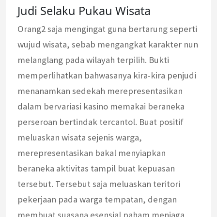
Judi Selaku Pukau Wisata
Orang2 saja mengingat guna bertarung seperti
wujud wisata, sebab mengangkat karakter nun
melanglang pada wilayah terpilih. Bukti
memperlihatkan bahwasanya kira-kira penjudi
menanamkan sedekah merepresentasikan
dalam bervariasi kasino memakai beraneka
perseroan bertindak tercantol. Buat positif
meluaskan wisata sejenis warga,
merepresentasikan bakal menyiapkan
beraneka aktivitas tampil buat kepuasan
tersebut. Tersebut saja meluaskan teritori
pekerjaan pada warga tempatan, dengan
membuat suasana esensial paham menjaga