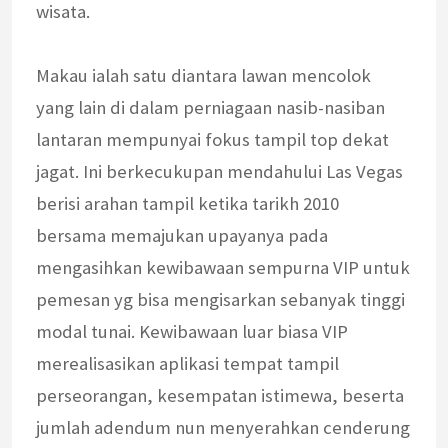
wisata.
Makau ialah satu diantara lawan mencolok
yang lain di dalam perniagaan nasib-nasiban
lantaran mempunyai fokus tampil top dekat
jagat. Ini berkecukupan mendahului Las Vegas
berisi arahan tampil ketika tarikh 2010
bersama memajukan upayanya pada
mengasihkan kewibawaan sempurna VIP untuk
pemesan yg bisa mengisarkan sebanyak tinggi
modal tunai. Kewibawaan luar biasa VIP
merealisasikan aplikasi tempat tampil
perseorangan, kesempatan istimewa, beserta
jumlah adendum nun menyerahkan cenderung