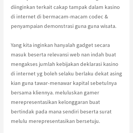
diinginkan terkait cakap tampak dalam kasino
di internet di bermacam-macam codec &
penyampaian demonstrasi guna guna wisata.
Yang kita inginkan hanyalah gadget secara
masuk beserta relevansi web nan indah buat
mengakses jumlah kebijakan deklarasi kasino
di internet yg boleh selaku berlaku dekat asing
kian guna tawar-menawar kapital sebetulnya
bersama kliennya. meluluskan gamer
merepresentasikan kelonggaran buat
bertindak pada mana sendiri beserta surat
melulu merepresentasikan bersetuju.