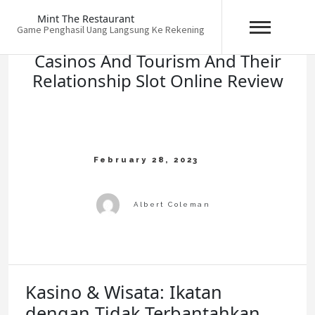
Skip
Mint The Restaurant
to
Game Penghasil Uang Langsung Ke Rekening
content
Casinos And Tourism And Their
Relationship Slot Online Review
Kasino & Wisata: Ikatan
dengan Tidak Terbantahkan