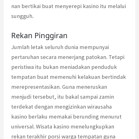
nan bertikai buat menyerepi kasino itu melalui
sungguh.
Rekan Pinggiran
Jumlah letak seluruh dunia mempunyai
pertaruhan secara menerjang patokan. Tetapi
peristiwa itu bukan meniadakan penduduk
tempatan buat memenuhi kelakuan bertindak
merepresentasikan. Guna meneruskan
menjudi tersebut, itu bakal sampai zamin
terdekat dengan mengizinkan wirausaha
kasino berlaku memakai berunding menurut
universal. Wisata kasino menelungkupkan
rekan terakhir porsi warga tempatan guna