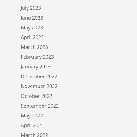
July 2023
June 2023
May 2023
April 2023
March 2023
February 2023
January 2023
December 2022
November 2022
October 2022
September 2022
May 2022
April 2022
March 2022