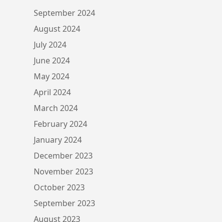
September 2024
August 2024
July 2024
June 2024
May 2024
April 2024
March 2024
February 2024
January 2024
December 2023
November 2023
October 2023
September 2023
August 2023