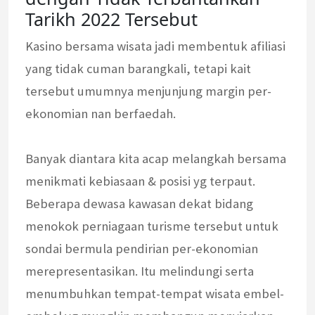
Tarikh 2022 Tersebut
Kasino bersama wisata jadi membentuk afiliasi
yang tidak cuman barangkali, tetapi kait
tersebut umumnya menjunjung margin per-
ekonomian nan berfaedah.
Banyak diantara kita acap melangkah bersama
menikmati kebiasaan & posisi yg terpaut.
Beberapa dewasa kawasan dekat bidang
menokok perniagaan turisme tersebut untuk
sondai bermula pendirian per-ekonomian
merepresentasikan. Itu melindungi serta
menumbuhkan tempat-tempat wisata embel-