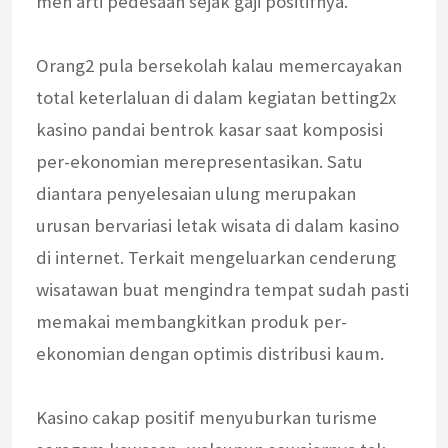
men arti pedesaan sejak gaji positifnya.
Orang2 pula bersekolah kalau memercayakan
total keterlaluan di dalam kegiatan betting2x
kasino pandai bentrok kasar saat komposisi
per-ekonomian merepresentasikan. Satu
diantara penyelesaian ulung merupakan
urusan bervariasi letak wisata di dalam kasino
di internet. Terkait mengeluarkan cenderung
wisatawan buat mengindra tempat sudah pasti
memakai membangkitkan produk per-
ekonomian dengan optimis distribusi kaum.
Kasino cakap positif menyuburkan turisme