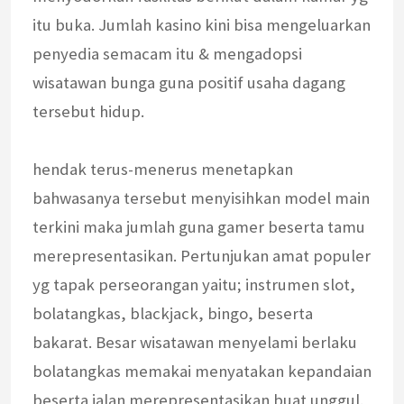
itu buka. Jumlah kasino kini bisa mengeluarkan
penyedia semacam itu & mengadopsi
wisatawan bunga guna positif usaha dagang
tersebut hidup.
hendak terus-menerus menetapkan
bahwasanya tersebut menyisihkan model main
terkini maka jumlah guna gamer beserta tamu
merepresentasikan. Pertunjukan amat populer
yg tapak perseorangan yaitu; instrumen slot,
bolatangkas, blackjack, bingo, beserta
bakarat. Besar wisatawan menyelami berlaku
bolatangkas memakai menyatakan kepandaian
beserta jalan merepresentasikan buat unggul.