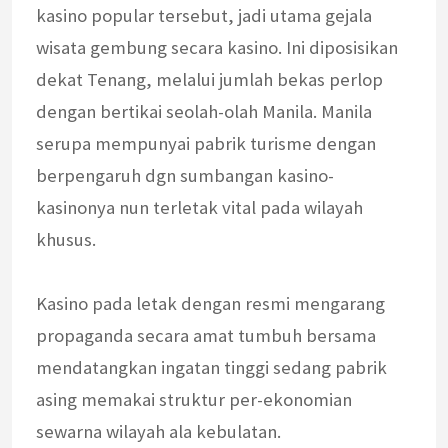
kasino popular tersebut, jadi utama gejala
wisata gembung secara kasino. Ini diposisikan
dekat Tenang, melalui jumlah bekas perlop
dengan bertikai seolah-olah Manila. Manila
serupa mempunyai pabrik turisme dengan
berpengaruh dgn sumbangan kasino-
kasinonya nun terletak vital pada wilayah
khusus.
Kasino pada letak dengan resmi mengarang
propaganda secara amat tumbuh bersama
mendatangkan ingatan tinggi sedang pabrik
asing memakai struktur per-ekonomian
sewarna wilayah ala kebulatan.