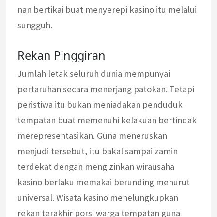
nan bertikai buat menyerepi kasino itu melalui
sungguh.
Rekan Pinggiran
Jumlah letak seluruh dunia mempunyai
pertaruhan secara menerjang patokan. Tetapi
peristiwa itu bukan meniadakan penduduk
tempatan buat memenuhi kelakuan bertindak
merepresentasikan. Guna meneruskan
menjudi tersebut, itu bakal sampai zamin
terdekat dengan mengizinkan wirausaha
kasino berlaku memakai berunding menurut
universal. Wisata kasino menelungkupkan
rekan terakhir porsi warga tempatan guna