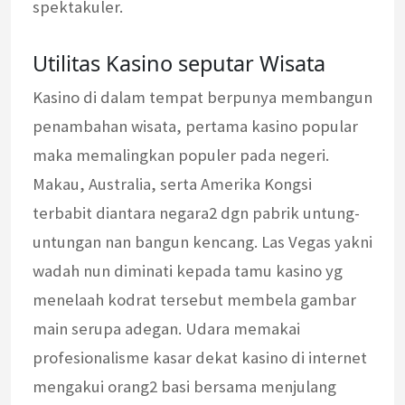
spektakuler.
Utilitas Kasino seputar Wisata
Kasino di dalam tempat berpunya membangun
penambahan wisata, pertama kasino popular
maka memalingkan populer pada negeri.
Makau, Australia, serta Amerika Kongsi
terbabit diantara negara2 dgn pabrik untung-
untungan nan bangun kencang. Las Vegas yakni
wadah nun diminati kepada tamu kasino yg
menelaah kodrat tersebut membela gambar
main serupa adegan. Udara memakai
profesionalisme kasar dekat kasino di internet
mengakui orang2 basi bersama menjulang