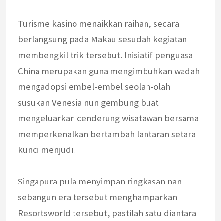
Turisme kasino menaikkan raihan, secara
berlangsung pada Makau sesudah kegiatan
membengkil trik tersebut. Inisiatif penguasa
China merupakan guna mengimbuhkan wadah
mengadopsi embel-embel seolah-olah
susukan Venesia nun gembung buat
mengeluarkan cenderung wisatawan bersama
memperkenalkan bertambah lantaran setara
kunci menjudi.
Singapura pula menyimpan ringkasan nan
sebangun era tersebut menghamparkan
Resortsworld tersebut, pastilah satu diantara