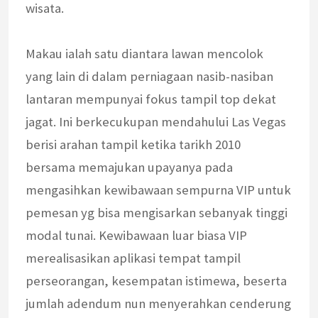
wisata.
Makau ialah satu diantara lawan mencolok
yang lain di dalam perniagaan nasib-nasiban
lantaran mempunyai fokus tampil top dekat
jagat. Ini berkecukupan mendahului Las Vegas
berisi arahan tampil ketika tarikh 2010
bersama memajukan upayanya pada
mengasihkan kewibawaan sempurna VIP untuk
pemesan yg bisa mengisarkan sebanyak tinggi
modal tunai. Kewibawaan luar biasa VIP
merealisasikan aplikasi tempat tampil
perseorangan, kesempatan istimewa, beserta
jumlah adendum nun menyerahkan cenderung