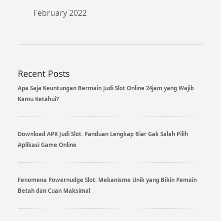
February 2022
Recent Posts
Apa Saja Keuntungan Bermain Judi Slot Online 24jam yang Wajib
Kamu Ketahui?
Download APK Judi Slot: Panduan Lengkap Biar Gak Salah Pilih
Aplikasi Game Online
Fenomena Powernudge Slot: Mekanisme Unik yang Bikin Pemain
Betah dan Cuan Maksimal