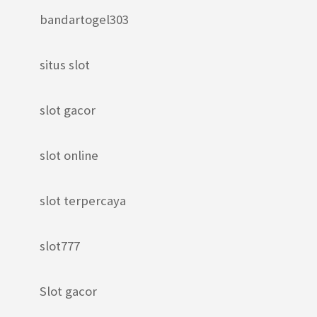
bandartogel303
situs slot
slot gacor
slot online
slot terpercaya
slot777
Slot gacor