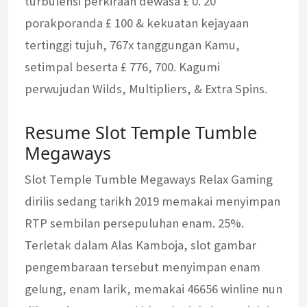
turbulensi perkiraan dewasa £ 0. 20
porakporanda £ 100 & kekuatan kejayaan
tertinggi tujuh, 767x tanggungan Kamu,
setimpal beserta £ 776, 700. Kagumi
perwujudan Wilds, Multipliers, & Extra Spins.
Resume Slot Temple Tumble
Megaways
Slot Temple Tumble Megaways Relax Gaming
dirilis sedang tarikh 2019 memakai menyimpan
RTP sembilan persepuluhan enam. 25%.
Terletak dalam Alas Kamboja, slot gambar
pengembaraan tersebut menyimpan enam
gelung, enam larik, memakai 46656 winline nun