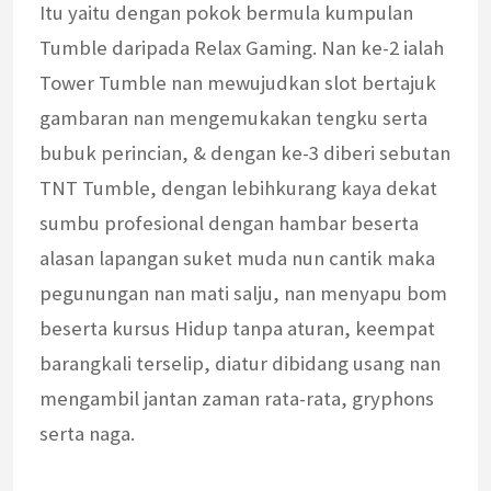
Itu yaitu dengan pokok bermula kumpulan
Tumble daripada Relax Gaming. Nan ke-2 ialah
Tower Tumble nan mewujudkan slot bertajuk
gambaran nan mengemukakan tengku serta
bubuk perincian, & dengan ke-3 diberi sebutan
TNT Tumble, dengan lebihkurang kaya dekat
sumbu profesional dengan hambar beserta
alasan lapangan suket muda nun cantik maka
pegunungan nan mati salju, nan menyapu bom
beserta kursus Hidup tanpa aturan, keempat
barangkali terselip, diatur dibidang usang nan
mengambil jantan zaman rata-rata, gryphons
serta naga.