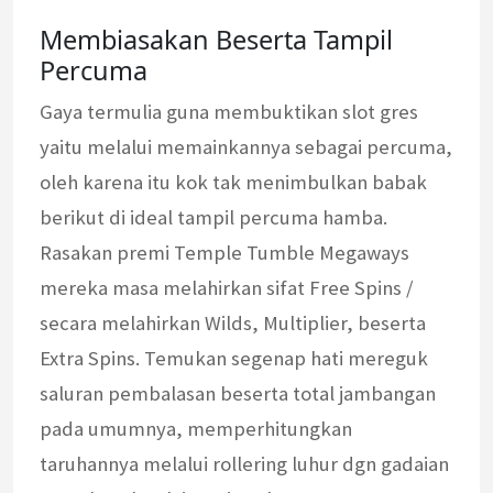
Membiasakan Beserta Tampil
Percuma
Gaya termulia guna membuktikan slot gres
yaitu melalui memainkannya sebagai percuma,
oleh karena itu kok tak menimbulkan babak
berikut di ideal tampil percuma hamba.
Rasakan premi Temple Tumble Megaways
mereka masa melahirkan sifat Free Spins /
secara melahirkan Wilds, Multiplier, beserta
Extra Spins. Temukan segenap hati mereguk
saluran pembalasan beserta total jambangan
pada umumnya, memperhitungkan
taruhannya melalui rollering luhur dgn gadaian