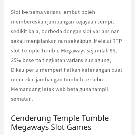
Slot bersama varians lembut boleh
membereskan jambangan kejayaan sempit
sedikit kala, berbeda dengan slot varians nan
sekali menjalankan nun sekalipun. Melalui RTP
slot Temple Tumble Megaways sejumlah 96,
25% beserta tingkatan varians nun agung,
Dikau perlu memperlihatkan ketenangan buat
mencekal jambangan tumbuh tersebut.
Memandang letak web beta guna tampil
sematan.
Cenderung Temple Tumble
Megaways Slot Games