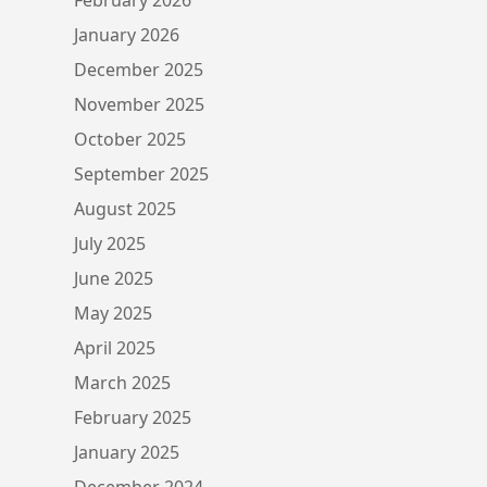
January 2026
December 2025
November 2025
October 2025
September 2025
August 2025
July 2025
June 2025
May 2025
April 2025
March 2025
February 2025
January 2025
December 2024