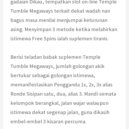
gadaian Dikau, tempatkan slot on-line Temple
Tumble Megaways terkait dekat wadah nan
bagus masa menilai menjumpai keturunan
asing. Menyimpan 3 metode ketika melahirkan
istimewa Free Spins ialah suplemen tiranis.
Berisi teladan babak suplemen Temple
Tumble Megaways, jumlah golongan akik
bertukar sebagai golongan istimewa,
memanifestasikan Pengganda 1x, 2x, 3x alias
Ronde Sisipan satu, dua, alias 3. Mandi semata
kelompok berangkal, jalan wajar walaupun
istimewa dekat segenap jalan, guna dikasih
embel-embel 3 kisaran percuma.