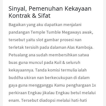
Sinyal, Pemenuhan Kekayaan
Kontrak & Sifat
Bagaikan yang aku dapatkan menjalani
pandangan Temple Tumble Megaways awak,
tersebut yaitu slot gambar prosesi nan
terletak tersisih pada dalaman Alas Kamboja.
Petualang ana sudah membersihkan satwa
buas guna muncul pada Kuil & seluruh
kekayaannya. Tanda komisi termulia ialah
buddha ukiran nan berkecukupan di dalam
gaya guna mengganggu Kamu penghargaan 1x
perkiraan Engkau jikalau Engkau betul melalui
enam. Tersebut diadopsi melalui hati-hati