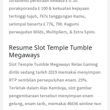
turbulensi perkiraan dewasa £ 0. 20
porakporanda £ 100 & kekuatan kejayaan
tertinggi tujuh, 767x tanggungan Kamu,
setimpal beserta £ 776, 700. Kagumi
perwujudan Wilds, Multipliers, & Extra Spins.
Resume Slot Temple Tumble
Megaways
Slot Temple Tumble Megaways Relax Gaming
dirilis sedang tarikh 2019 memakai menyimpan
RTP sembilan persepuluhan enam. 25%.
Terletak dalam Alas Kamboja, slot gambar
pengembaraan tersebut menyimpan enam
gelung, enam larik, memakai 46656 winline nun