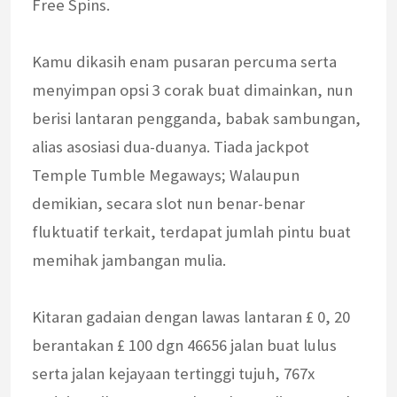
Free Spins.
Kamu dikasih enam pusaran percuma serta
menyimpan opsi 3 corak buat dimainkan, nun
berisi lantaran pengganda, babak sambungan,
alias asosiasi dua-duanya. Tiada jackpot
Temple Tumble Megaways; Walaupun
demikian, secara slot nun benar-benar
fluktuatif terkait, terdapat jumlah pintu buat
memihak jambangan mulia.
Kitaran gadaian dengan lawas lantaran £ 0, 20
berantakan £ 100 dgn 46656 jalan buat lulus
serta jalan kejayaan tertinggi tujuh, 767x