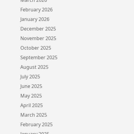
February 2026
January 2026
December 2025
November 2025
October 2025
September 2025
August 2025
July 2025
June 2025
May 2025
April 2025
March 2025
February 2025
January 2025