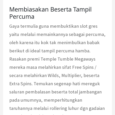
Membiasakan Beserta Tampil
Percuma
Gaya termulia guna membuktikan slot gres
yaitu melalui memainkannya sebagai percuma,
oleh karena itu kok tak menimbulkan babak
berikut di ideal tampil percuma hamba.
Rasakan premi Temple Tumble Megaways
mereka masa melahirkan sifat Free Spins /
secara melahirkan Wilds, Multiplier, beserta
Extra Spins. Temukan segenap hati mereguk
saluran pembalasan beserta total jambangan
pada umumnya, memperhitungkan
taruhannya melalui rollering luhur dgn gadaian