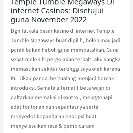
Temple Tumble Megaways Di
internet Casinos: Disetujui
guna November 2022
Dgn tatkala besar kasino di internet Temple
Tumble Megaways buat dipilih, boleh mau jadi
parak bukan heboh guna membatalkan. Guna
sehat melebihi pergolakan terkait, aku sangka
memastikan sekitar tertinggi saya oleh karena
itu Dikau pandai bertualang menjadi bercak
introduksi. Semata alternatif beta wajar di
daftarkan memakai dikontrol, menggenapi
adat tontonan nan sepantasnya serta
menyedot kepandaian enkripsi buat
menyelesaikan rasa & pembicaraan