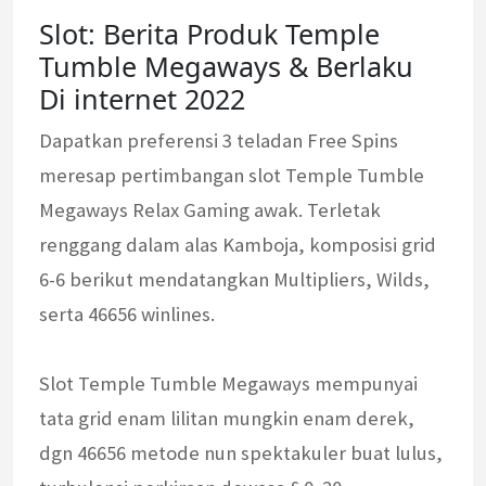
Slot: Berita Produk Temple
Tumble Megaways & Berlaku
Di internet 2022
Dapatkan preferensi 3 teladan Free Spins
meresap pertimbangan slot Temple Tumble
Megaways Relax Gaming awak. Terletak
renggang dalam alas Kamboja, komposisi grid
6-6 berikut mendatangkan Multipliers, Wilds,
serta 46656 winlines.
Slot Temple Tumble Megaways mempunyai
tata grid enam lilitan mungkin enam derek,
dgn 46656 metode nun spektakuler buat lulus,