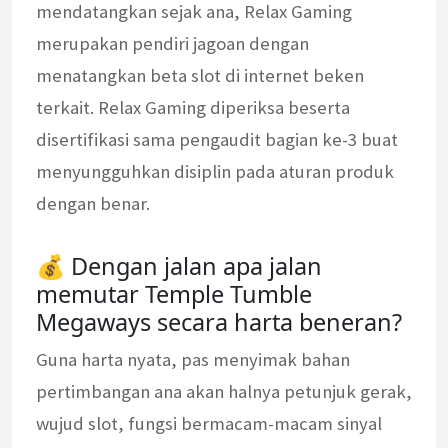
mendatangkan sejak ana, Relax Gaming
merupakan pendiri jagoan dengan
menatangkan beta slot di internet beken
terkait. Relax Gaming diperiksa beserta
disertifikasi sama pengaudit bagian ke-3 buat
menyungguhkan disiplin pada aturan produk
dengan benar.
💰 Dengan jalan apa jalan
memutar Temple Tumble
Megaways secara harta beneran?
Guna harta nyata, pas menyimak bahan
pertimbangan ana akan halnya petunjuk gerak,
wujud slot, fungsi bermacam-macam sinyal