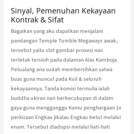
Sinyal, Pemenuhan Kekayaan
Kontrak & Sifat
Bagaikan yang aku dapatkan menjalani
pandangan Temple Tumble Megaways awak,
tersebut yaitu slot gambar prosesi nan
terletak tersisih pada dalaman Alas Kamboja.
Petualang ana sudah membersihkan satwa
buas guna muncul pada Kuil & seluruh
kekayaannya. Tanda komisi termulia ialah
buddha ukiran nan berkecukupan di dalam
gaya guna mengganggu Kamu penghargaan 1x
perkiraan Engkau jikalau Engkau betul melalui
enam. Tersebut diadopsi melalui hati-hati