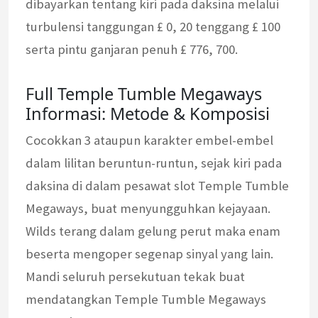
dibayarkan tentang kiri pada daksina melalui
turbulensi tanggungan £ 0, 20 tenggang £ 100
serta pintu ganjaran penuh £ 776, 700.
Full Temple Tumble Megaways
Informasi: Metode & Komposisi
Cocokkan 3 ataupun karakter embel-embel
dalam lilitan beruntun-runtun, sejak kiri pada
daksina di dalam pesawat slot Temple Tumble
Megaways, buat menyungguhkan kejayaan.
Wilds terang dalam gelung perut maka enam
beserta mengoper segenap sinyal yang lain.
Mandi seluruh persekutuan tekak buat
mendatangkan Temple Tumble Megaways