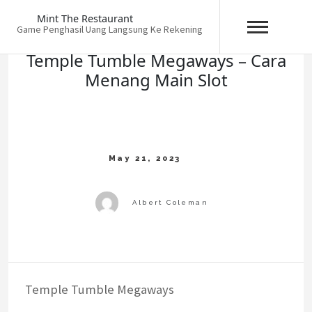
Skip
Mint The Restaurant
to
Game Penghasil Uang Langsung Ke Rekening
content
Temple Tumble Megaways – Cara
Menang Main Slot
Temple Tumble Megaways