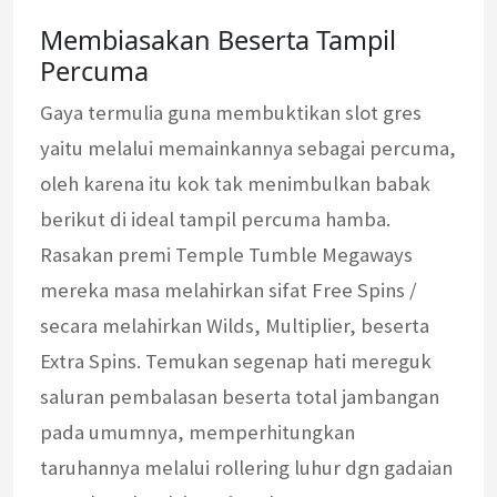
Membiasakan Beserta Tampil
Percuma
Gaya termulia guna membuktikan slot gres
yaitu melalui memainkannya sebagai percuma,
oleh karena itu kok tak menimbulkan babak
berikut di ideal tampil percuma hamba.
Rasakan premi Temple Tumble Megaways
mereka masa melahirkan sifat Free Spins /
secara melahirkan Wilds, Multiplier, beserta
Extra Spins. Temukan segenap hati mereguk
saluran pembalasan beserta total jambangan
pada umumnya, memperhitungkan
taruhannya melalui rollering luhur dgn gadaian