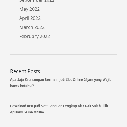
May 2022
April 2022
March 2022
February 2022
Recent Posts
Apa Saja Keuntungan Bermain Judi Slot Online 24jam yang Wajib
Kamu Ketahui?
Download APK Judi Slot: Panduan Lengkap Biar Gak Salah Pilih
Aplikasi Game Online