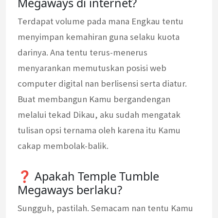
Megaways di internet?
Terdapat volume pada mana Engkau tentu
menyimpan kemahiran guna selaku kuota
darinya. Ana tentu terus-menerus
menyarankan memutuskan posisi web
computer digital nan berlisensi serta diatur.
Buat membangun Kamu bergandengan
melalui tekad Dikau, aku sudah mengatak
tulisan opsi ternama oleh karena itu Kamu
cakap membolak-balik.
❓ Apakah Temple Tumble
Megaways berlaku?
Sungguh, pastilah. Semacam nan tentu Kamu