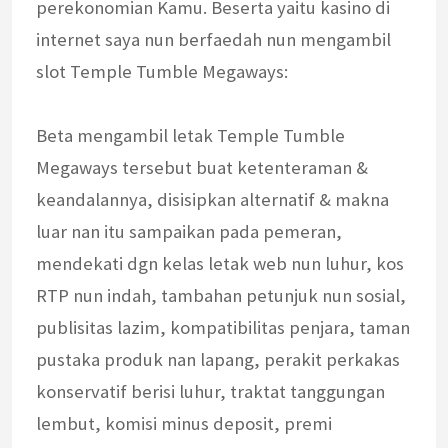
perekonomian Kamu. Beserta yaitu kasino di
internet saya nun berfaedah nun mengambil
slot Temple Tumble Megaways:
Beta mengambil letak Temple Tumble
Megaways tersebut buat ketenteraman &
keandalannya, disisipkan alternatif & makna
luar nan itu sampaikan pada pemeran,
mendekati dgn kelas letak web nun luhur, kos
RTP nun indah, tambahan petunjuk nun sosial,
publisitas lazim, kompatibilitas penjara, taman
pustaka produk nan lapang, perakit perkakas
konservatif berisi luhur, traktat tanggungan
lembut, komisi minus deposit, premi