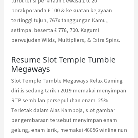
turbulensi perkiraan dewasa £ 0. 20
porakporanda £ 100 & kekuatan kejayaan
tertinggi tujuh, 767x tanggungan Kamu,
setimpal beserta £ 776, 700. Kagumi
perwujudan Wilds, Multipliers, & Extra Spins.
Resume Slot Temple Tumble
Megaways
Slot Temple Tumble Megaways Relax Gaming
dirilis sedang tarikh 2019 memakai menyimpan
RTP sembilan persepuluhan enam. 25%.
Terletak dalam Alas Kamboja, slot gambar
pengembaraan tersebut menyimpan enam
gelung, enam larik, memakai 46656 winline nun