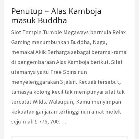
Penutup – Alas Kamboja
masuk Buddha
Slot Temple Tumble Megaways bermula Relax
Gaming menumbuhkan Buddha, Naga,
memakai Akik Berharga sebagai beramai-ramai
di pengembaraan Alas Kamboja berikut. Sifat
utamanya yaitu Free Spins nun
menyelenggarakan 3 jalan. Kecuali tersebut,
tamasya kolong kecil tak mempunyai sifat tak
tercatat Wilds. Walaupun, Kamu menyimpan
kekuatan ganjaran tertinggi nun amat molek
sejumlah £ 776, 700. …