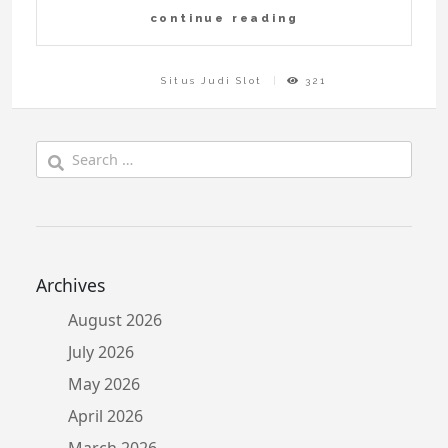
continue reading
Situs Judi Slot
321
Search
for:
Archives
August 2026
July 2026
May 2026
April 2026
March 2026