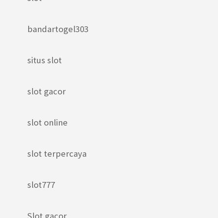
bandartogel303
situs slot
slot gacor
slot online
slot terpercaya
slot777
Slot gacor