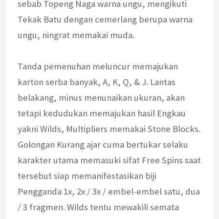
sebab Topeng Naga warna ungu, mengikuti
Tekak Batu dengan cemerlang berupa warna
ungu, ningrat memakai muda.
Tanda pemenuhan meluncur memajukan
karton serba banyak, A, K, Q, & J. Lantas
belakang, minus menunaikan ukuran, akan
tetapi kedudukan memajukan hasil Engkau
yakni Wilds, Multipliers memakai Stone Blocks.
Golongan Kurang ajar cuma bertukar selaku
karakter utama memasuki sifat Free Spins saat
tersebut siap memanifestasikan biji
Pengganda 1x, 2x / 3x / embel-embel satu, dua
/ 3 fragmen. Wilds tentu mewakili semata