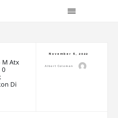
 M Atx
 0
k
on Di