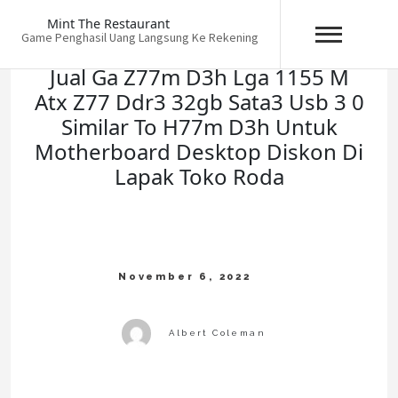
Skip
Mint The Restaurant
to
Game Penghasil Uang Langsung Ke Rekening
content
Jual Ga Z77m D3h Lga 1155 M
Atx Z77 Ddr3 32gb Sata3 Usb 3 0
Similar To H77m D3h Untuk
Motherboard Desktop Diskon Di
Lapak Toko Roda