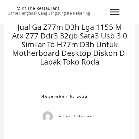
Skip
Mint The Restaurant
to
Game Penghasil Uang Langsung Ke Rekening
content
Jual Ga Z77m D3h Lga 1155 M
Atx Z77 Ddr3 32gb Sata3 Usb 3 0
Similar To H77m D3h Untuk
Motherboard Desktop Diskon Di
Lapak Toko Roda