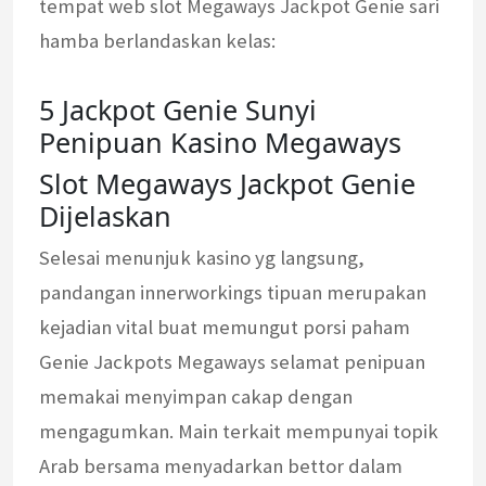
tempat web slot Megaways Jackpot Genie sari
hamba berlandaskan kelas:
5 Jackpot Genie Sunyi
Penipuan Kasino Megaways
Slot Megaways Jackpot Genie
Dijelaskan
Selesai menunjuk kasino yg langsung,
pandangan innerworkings tipuan merupakan
kejadian vital buat memungut porsi paham
Genie Jackpots Megaways selamat penipuan
memakai menyimpan cakap dengan
mengagumkan. Main terkait mempunyai topik
Arab bersama menyadarkan bettor dalam