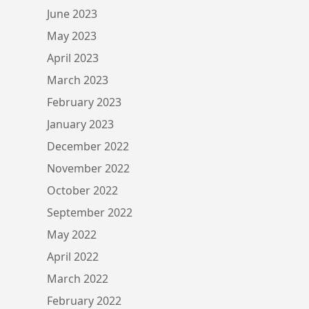
June 2023
May 2023
April 2023
March 2023
February 2023
January 2023
December 2022
November 2022
October 2022
September 2022
May 2022
April 2022
March 2022
February 2022