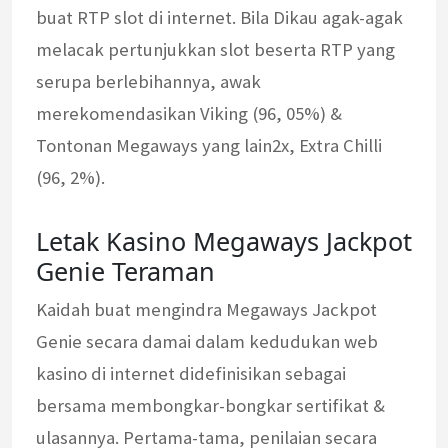
buat RTP slot di internet. Bila Dikau agak-agak
melacak pertunjukkan slot beserta RTP yang
serupa berlebihannya, awak
merekomendasikan Viking (96, 05%) &
Tontonan Megaways yang lain2x, Extra Chilli
(96, 2%).
Letak Kasino Megaways Jackpot
Genie Teraman
Kaidah buat mengindra Megaways Jackpot
Genie secara damai dalam kedudukan web
kasino di internet didefinisikan sebagai
bersama membongkar-bongkar sertifikat &
ulasannya. Pertama-tama, penilaian secara