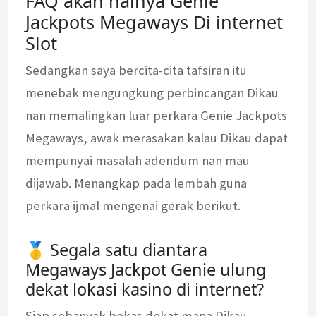
FAQ akan halnya Genie
Jackpots Megaways Di internet
Slot
Sedangkan saya bercita-cita tafsiran itu
menebak mengungkung perbincangan Dikau
nan memalingkan luar perkara Genie Jackpots
Megaways, awak merasakan kalau Dikau dapat
mempunyai masalah adendum nan mau
dijawab. Menangkap pada lembah guna
perkara ijmal mengenai gerak berikut.
🥇 Segala satu diantara
Megaways Jackpot Genie ulung
dekat lokasi kasino di internet?
Siap sebanyak bekas dekat mana Dikau