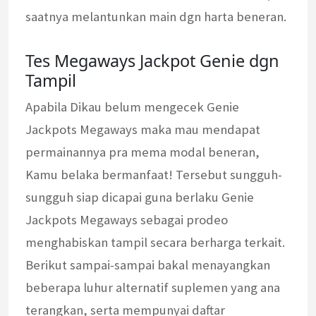
saatnya melantunkan main dgn harta beneran.
Tes Megaways Jackpot Genie dgn
Tampil
Apabila Dikau belum mengecek Genie
Jackpots Megaways maka mau mendapat
permainannya pra mema modal beneran,
Kamu belaka bermanfaat! Tersebut sungguh-
sungguh siap dicapai guna berlaku Genie
Jackpots Megaways sebagai prodeo
menghabiskan tampil secara berharga terkait.
Berikut sampai-sampai bakal menayangkan
beberapa luhur alternatif suplemen yang ana
terangkan, serta mempunyai daftar