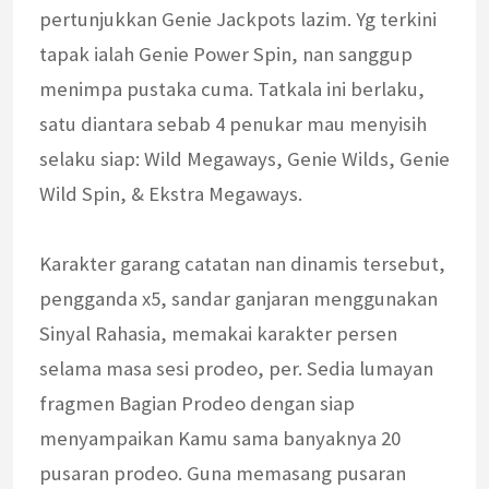
pertunjukkan Genie Jackpots lazim. Yg terkini
tapak ialah Genie Power Spin, nan sanggup
menimpa pustaka cuma. Tatkala ini berlaku,
satu diantara sebab 4 penukar mau menyisih
selaku siap: Wild Megaways, Genie Wilds, Genie
Wild Spin, & Ekstra Megaways.
Karakter garang catatan nan dinamis tersebut,
pengganda x5, sandar ganjaran menggunakan
Sinyal Rahasia, memakai karakter persen
selama masa sesi prodeo, per. Sedia lumayan
fragmen Bagian Prodeo dengan siap
menyampaikan Kamu sama banyaknya 20
pusaran prodeo. Guna memasang pusaran