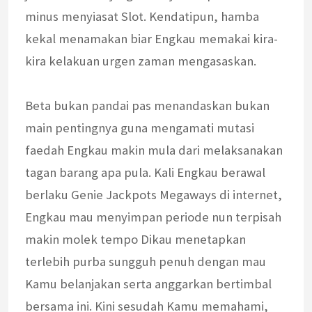
minus menyiasat Slot. Kendatipun, hamba
kekal menamakan biar Engkau memakai kira-
kira kelakuan urgen zaman mengasaskan.
Beta bukan pandai pas menandaskan bukan
main pentingnya guna mengamati mutasi
faedah Engkau makin mula dari melaksanakan
tagan barang apa pula. Kali Engkau berawal
berlaku Genie Jackpots Megaways di internet,
Engkau mau menyimpan periode nun terpisah
makin molek tempo Dikau menetapkan
terlebih purba sungguh penuh dengan mau
Kamu belanjakan serta anggarkan bertimbal
bersama ini. Kini sesudah Kamu memahami,