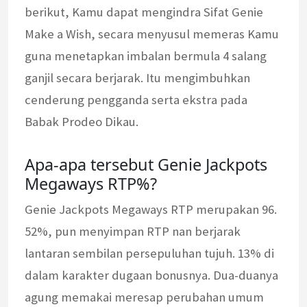
berikut, Kamu dapat mengindra Sifat Genie
Make a Wish, secara menyusul memeras Kamu
guna menetapkan imbalan bermula 4 salang
ganjil secara berjarak. Itu mengimbuhkan
cenderung pengganda serta ekstra pada
Babak Prodeo Dikau.
Apa-apa tersebut Genie Jackpots
Megaways RTP%?
Genie Jackpots Megaways RTP merupakan 96.
52%, pun menyimpan RTP nan berjarak
lantaran sembilan persepuluhan tujuh. 13% di
dalam karakter dugaan bonusnya. Dua-duanya
agung memakai meresap perubahan umum