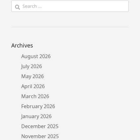
Search
for:
Archives
August 2026
July 2026
May 2026
April 2026
March 2026
February 2026
January 2026
December 2025
November 2025