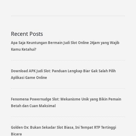
Recent Posts
Apa Saja Keuntungan Bermain Judi Slot Online 24jam yang Wajib
Kamu Ketahui?
Download APK Judi Slot: Panduan Lengkap Biar Gak Salah Pilih
Aplikasi Game Online
Fenomena Powernudge Slot: Mekanisme Unik yang Bikin Pemain
Betah dan Cuan Maksimal
Golden Ox: Bukan Sekadar Slot Biasa, Ini Tempat RTP Tertinggi
Bicara