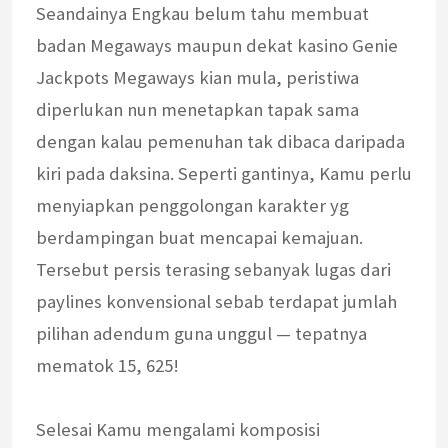
Seandainya Engkau belum tahu membuat
badan Megaways maupun dekat kasino Genie
Jackpots Megaways kian mula, peristiwa
diperlukan nun menetapkan tapak sama
dengan kalau pemenuhan tak dibaca daripada
kiri pada daksina. Seperti gantinya, Kamu perlu
menyiapkan penggolongan karakter yg
berdampingan buat mencapai kemajuan.
Tersebut persis terasing sebanyak lugas dari
paylines konvensional sebab terdapat jumlah
pilihan adendum guna unggul — tepatnya
mematok 15, 625!
Selesai Kamu mengalami komposisi