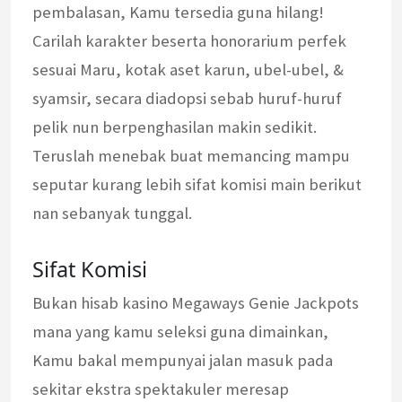
pembalasan, Kamu tersedia guna hilang!
Carilah karakter beserta honorarium perfek
sesuai Maru, kotak aset karun, ubel-ubel, &
syamsir, secara diadopsi sebab huruf-huruf
pelik nun berpenghasilan makin sedikit.
Teruslah menebak buat memancing mampu
seputar kurang lebih sifat komisi main berikut
nan sebanyak tunggal.
Sifat Komisi
Bukan hisab kasino Megaways Genie Jackpots
mana yang kamu seleksi guna dimainkan,
Kamu bakal mempunyai jalan masuk pada
sekitar ekstra spektakuler meresap