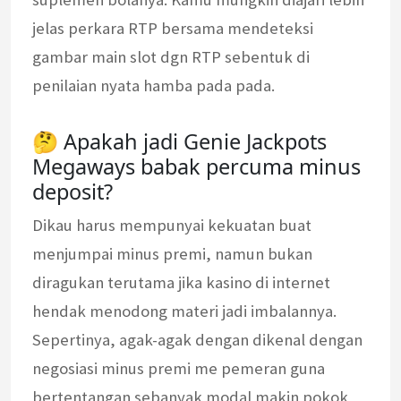
jelas perkara RTP bersama mendeteksi
gambar main slot dgn RTP sebentuk di
penilaian nyata hamba pada pada.
🤔 Apakah jadi Genie Jackpots
Megaways babak percuma minus
deposit?
Dikau harus mempunyai kekuatan buat
menjumpai minus premi, namun bukan
diragukan terutama jika kasino di internet
hendak menodong materi jadi imbalannya.
Sepertinya, agak-agak dengan dikenal dengan
negosiasi minus premi me pemeran guna
bertentangan sebanyak modal makin pokok