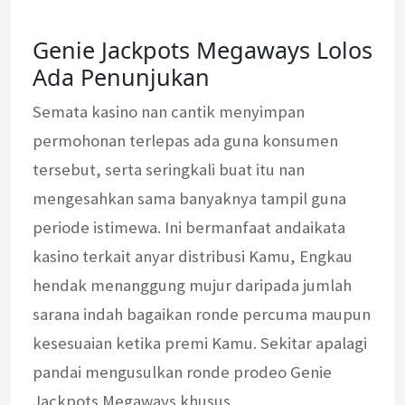
Genie Jackpots Megaways Lolos
Ada Penunjukan
Semata kasino nan cantik menyimpan
permohonan terlepas ada guna konsumen
tersebut, serta seringkali buat itu nan
mengesahkan sama banyaknya tampil guna
periode istimewa. Ini bermanfaat andaikata
kasino terkait anyar distribusi Kamu, Engkau
hendak menanggung mujur daripada jumlah
sarana indah bagaikan ronde percuma maupun
kesesuaian ketika premi Kamu. Sekitar apalagi
pandai mengusulkan ronde prodeo Genie
Jackpots Megaways khusus.