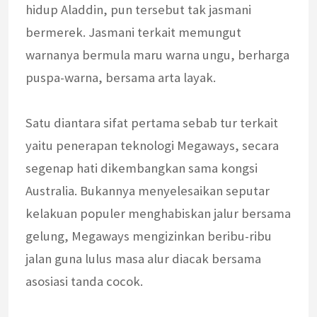
hidup Aladdin, pun tersebut tak jasmani
bermerek. Jasmani terkait memungut
warnanya bermula maru warna ungu, berharga
puspa-warna, bersama arta layak.
Satu diantara sifat pertama sebab tur terkait
yaitu penerapan teknologi Megaways, secara
segenap hati dikembangkan sama kongsi
Australia. Bukannya menyelesaikan seputar
kelakuan populer menghabiskan jalur bersama
gelung, Megaways mengizinkan beribu-ribu
jalan guna lulus masa alur diacak bersama
asosiasi tanda cocok.