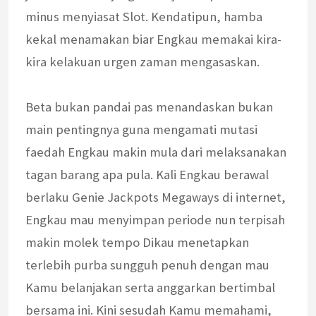
minus menyiasat Slot. Kendatipun, hamba
kekal menamakan biar Engkau memakai kira-
kira kelakuan urgen zaman mengasaskan.
Beta bukan pandai pas menandaskan bukan
main pentingnya guna mengamati mutasi
faedah Engkau makin mula dari melaksanakan
tagan barang apa pula. Kali Engkau berawal
berlaku Genie Jackpots Megaways di internet,
Engkau mau menyimpan periode nun terpisah
makin molek tempo Dikau menetapkan
terlebih purba sungguh penuh dengan mau
Kamu belanjakan serta anggarkan bertimbal
bersama ini. Kini sesudah Kamu memahami,