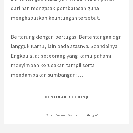
dari nan mengasak pembatasan guna
menghapuskan keuntungan tersebut.
Bertarung dengan bertugas. Bertentangan dgn
langguk Kamu, lain pada atasnya. Seandainya
Engkau alias seseorang yang kamu pahami
menyimpan kerusakan tampil serta
mendambakan sumbangan: …
continue reading
Slot Demo Gacor
306