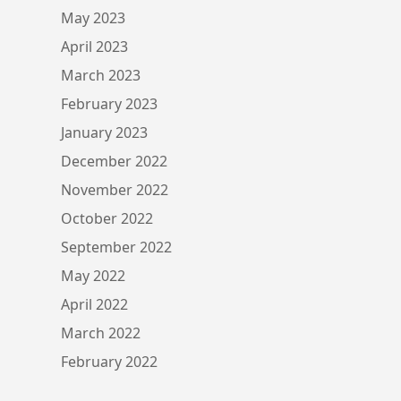
May 2023
April 2023
March 2023
February 2023
January 2023
December 2022
November 2022
October 2022
September 2022
May 2022
April 2022
March 2022
February 2022