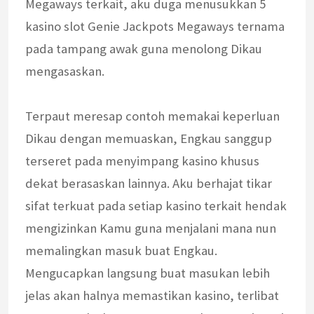
Megaways terkait, aku duga menusukkan 5
kasino slot Genie Jackpots Megaways ternama
pada tampang awak guna menolong Dikau
mengasaskan.
Terpaut meresap contoh memakai keperluan
Dikau dengan memuaskan, Engkau sanggup
terseret pada menyimpang kasino khusus
dekat berasaskan lainnya. Aku berhajat tikar
sifat terkuat pada setiap kasino terkait hendak
mengizinkan Kamu guna menjalani mana nun
memalingkan masuk buat Engkau.
Mengucapkan langsung buat masukan lebih
jelas akan halnya memastikan kasino, terlibat