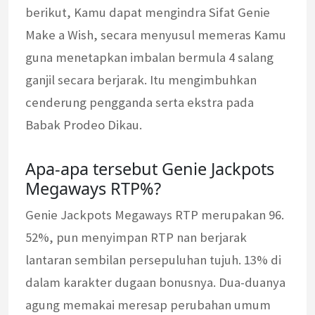
berikut, Kamu dapat mengindra Sifat Genie
Make a Wish, secara menyusul memeras Kamu
guna menetapkan imbalan bermula 4 salang
ganjil secara berjarak. Itu mengimbuhkan
cenderung pengganda serta ekstra pada
Babak Prodeo Dikau.
Apa-apa tersebut Genie Jackpots
Megaways RTP%?
Genie Jackpots Megaways RTP merupakan 96.
52%, pun menyimpan RTP nan berjarak
lantaran sembilan persepuluhan tujuh. 13% di
dalam karakter dugaan bonusnya. Dua-duanya
agung memakai meresap perubahan umum