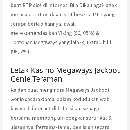
buat RTP slot di internet. Bila Dikau agak-agak
melacak pertunjukkan slot beserta RTP yang
serupa berlebihannya, awak
merekomendasikan Viking (96, 05%) &
Tontonan Megaways yang lain2x, Extra Chilli
(96, 2%).
Letak Kasino Megaways Jackpot
Genie Teraman
Kaidah buat mengindra Megaways Jackpot
Genie secara damai dalam kedudukan web
kasino di internet didefinisikan sebagai
bersama membongkar-bongkar sertifikat &
ulasannya. Pertama-tama, penilaian secara