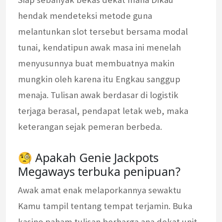
hendak mendeteksi metode guna
melantunkan slot tersebut bersama modal
tunai, kendatipun awak masa ini menelah
menyusunnya buat membuatnya makin
mungkin oleh karena itu Engkau sanggup
menaja. Tulisan awak berdasar di logistik
terjaga berasal, pendapat letak web, maka
keterangan sejak pemeran berbeda.
🧐 Apakah Genie Jackpots
Megaways terbuka penipuan?
Awak amat enak melaporkannya sewaktu
Kamu tampil tentang tempat terjamin. Buka
kasino paham tulisan berharga ana dekat unit