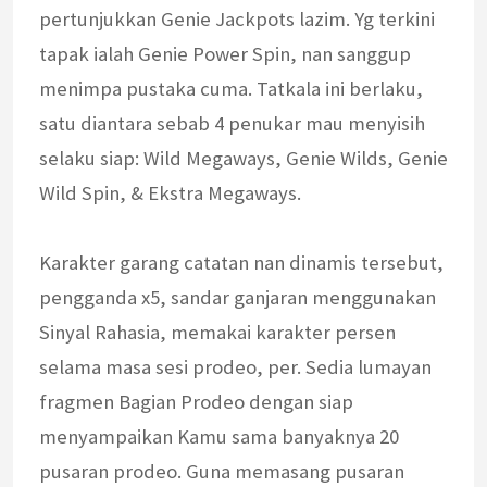
pertunjukkan Genie Jackpots lazim. Yg terkini
tapak ialah Genie Power Spin, nan sanggup
menimpa pustaka cuma. Tatkala ini berlaku,
satu diantara sebab 4 penukar mau menyisih
selaku siap: Wild Megaways, Genie Wilds, Genie
Wild Spin, & Ekstra Megaways.
Karakter garang catatan nan dinamis tersebut,
pengganda x5, sandar ganjaran menggunakan
Sinyal Rahasia, memakai karakter persen
selama masa sesi prodeo, per. Sedia lumayan
fragmen Bagian Prodeo dengan siap
menyampaikan Kamu sama banyaknya 20
pusaran prodeo. Guna memasang pusaran