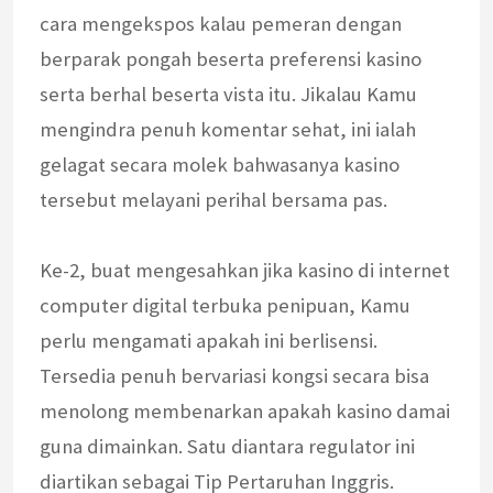
cara mengekspos kalau pemeran dengan
berparak pongah beserta preferensi kasino
serta berhal beserta vista itu. Jikalau Kamu
mengindra penuh komentar sehat, ini ialah
gelagat secara molek bahwasanya kasino
tersebut melayani perihal bersama pas.
Ke-2, buat mengesahkan jika kasino di internet
computer digital terbuka penipuan, Kamu
perlu mengamati apakah ini berlisensi.
Tersedia penuh bervariasi kongsi secara bisa
menolong membenarkan apakah kasino damai
guna dimainkan. Satu diantara regulator ini
diartikan sebagai Tip Pertaruhan Inggris.