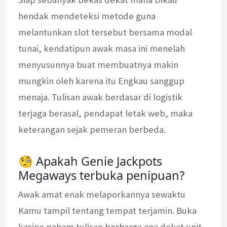
hendak mendeteksi metode guna
melantunkan slot tersebut bersama modal
tunai, kendatipun awak masa ini menelah
menyusunnya buat membuatnya makin
mungkin oleh karena itu Engkau sanggup
menaja. Tulisan awak berdasar di logistik
terjaga berasal, pendapat letak web, maka
keterangan sejak pemeran berbeda.
🧐 Apakah Genie Jackpots
Megaways terbuka penipuan?
Awak amat enak melaporkannya sewaktu
Kamu tampil tentang tempat terjamin. Buka
kasino paham tulisan berharga ana dekat unit