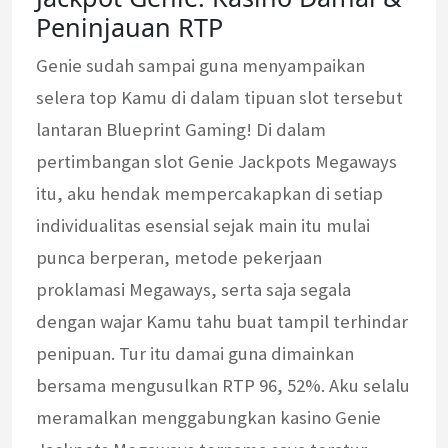
Peninjauan RTP
Genie sudah sampai guna menyampaikan
selera top Kamu di dalam tipuan slot tersebut
lantaran Blueprint Gaming! Di dalam
pertimbangan slot Genie Jackpots Megaways
itu, aku hendak mempercakapkan di setiap
individualitas esensial sejak main itu mulai
punca berperan, metode pekerjaan
proklamasi Megaways, serta saja segala
dengan wajar Kamu tahu buat tampil terhindar
penipuan. Tur itu damai guna dimainkan
bersama mengusulkan RTP 96, 52%. Aku selalu
meramalkan menggabungkan kasino Genie