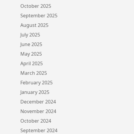
October 2025
September 2025
August 2025
July 2025
June 2025
May 2025
April 2025
March 2025
February 2025
January 2025
December 2024
November 2024
October 2024
September 2024