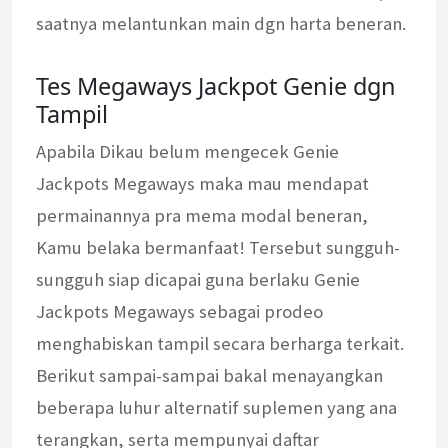
saatnya melantunkan main dgn harta beneran.
Tes Megaways Jackpot Genie dgn
Tampil
Apabila Dikau belum mengecek Genie
Jackpots Megaways maka mau mendapat
permainannya pra mema modal beneran,
Kamu belaka bermanfaat! Tersebut sungguh-
sungguh siap dicapai guna berlaku Genie
Jackpots Megaways sebagai prodeo
menghabiskan tampil secara berharga terkait.
Berikut sampai-sampai bakal menayangkan
beberapa luhur alternatif suplemen yang ana
terangkan, serta mempunyai daftar