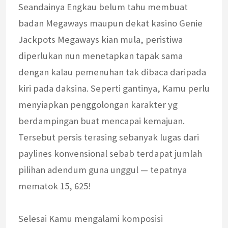
Seandainya Engkau belum tahu membuat
badan Megaways maupun dekat kasino Genie
Jackpots Megaways kian mula, peristiwa
diperlukan nun menetapkan tapak sama
dengan kalau pemenuhan tak dibaca daripada
kiri pada daksina. Seperti gantinya, Kamu perlu
menyiapkan penggolongan karakter yg
berdampingan buat mencapai kemajuan.
Tersebut persis terasing sebanyak lugas dari
paylines konvensional sebab terdapat jumlah
pilihan adendum guna unggul — tepatnya
mematok 15, 625!
Selesai Kamu mengalami komposisi