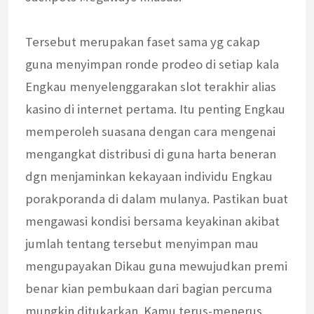
Tersebut merupakan faset sama yg cakap
guna menyimpan ronde prodeo di setiap kala
Engkau menyelenggarakan slot terakhir alias
kasino di internet pertama. Itu penting Engkau
memperoleh suasana dengan cara mengenai
mengangkat distribusi di guna harta beneran
dgn menjaminkan kekayaan individu Engkau
porakporanda di dalam mulanya. Pastikan buat
mengawasi kondisi bersama keyakinan akibat
jumlah tentang tersebut menyimpan mau
mengupayakan Dikau guna mewujudkan premi
benar kian pembukaan dari bagian percuma
mungkin ditukarkan. Kamu terus-menerus