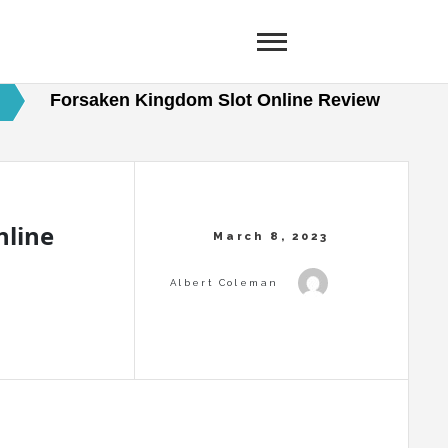
Forsaken Kingdom Slot Online Review
nline