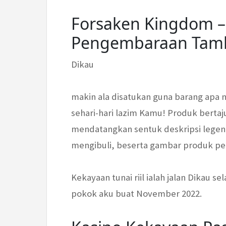
Forsaken Kingdom – 
Pengembaraan Tamb
Dikau
makin ala disatukan guna barang apa n
sehari-hari lazim Kamu! Produk bertaj
mendatangkan sentuk deskripsi legend
mengibuli, beserta gambar produk pe
Kekayaan tunai riil ialah jalan Dikau 
pokok aku buat November 2022.