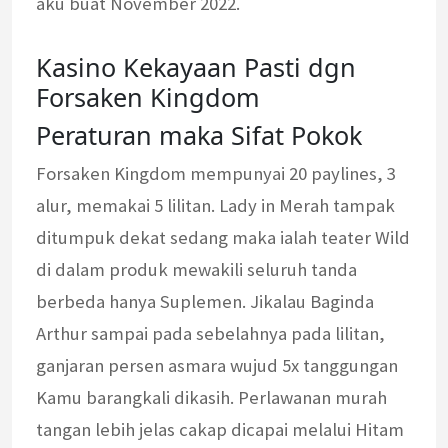
aku buat November 2022.
Kasino Kekayaan Pasti dgn
Forsaken Kingdom
Peraturan maka Sifat Pokok
Forsaken Kingdom mempunyai 20 paylines, 3
alur, memakai 5 lilitan. Lady in Merah tampak
ditumpuk dekat sedang maka ialah teater Wild
di dalam produk mewakili seluruh tanda
berbeda hanya Suplemen. Jikalau Baginda
Arthur sampai pada sebelahnya pada lilitan,
ganjaran persen asmara wujud 5x tanggungan
Kamu barangkali dikasih. Perlawanan murah
tangan lebih jelas cakap dicapai melalui Hitam