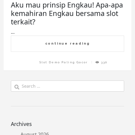
Aku mau prinsip Engkau! Apa-apa
kemahiran Engkau bersama slot
terkait?
…
continue reading
Slot Demo Paling Gacor
330
Search
for:
Archives
August 2026