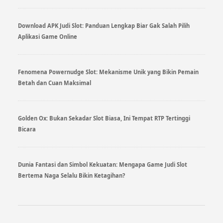
Download APK Judi Slot: Panduan Lengkap Biar Gak Salah Pilih
Aplikasi Game Online
Fenomena Powernudge Slot: Mekanisme Unik yang Bikin Pemain
Betah dan Cuan Maksimal
Golden Ox: Bukan Sekadar Slot Biasa, Ini Tempat RTP Tertinggi
Bicara
Dunia Fantasi dan Simbol Kekuatan: Mengapa Game Judi Slot
Bertema Naga Selalu Bikin Ketagihan?