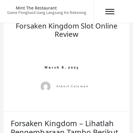
Skip
Mint The Restaurant
to
Game Penghasil Uang Langsung Ke Rekening
content
Forsaken Kingdom Slot Online
Review
Forsaken Kingdom – Lihatlah
Pengembaraan Tambo Berikut