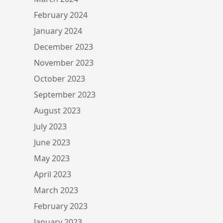
February 2024
January 2024
December 2023
November 2023
October 2023
September 2023
August 2023
July 2023
June 2023
May 2023
April 2023
March 2023
February 2023
January 2023