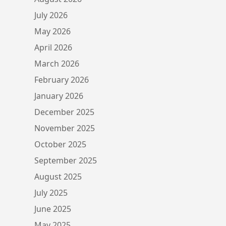
July 2026
May 2026
April 2026
March 2026
February 2026
January 2026
December 2025
November 2025
October 2025
September 2025
August 2025
July 2025
June 2025
May 2025