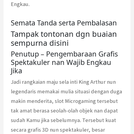
Engkau.
Semata Tanda serta Pembalasan
Tampak tontonan dgn buaian
sempurna disini
Penutup – Pengembaraan Grafis
Spektakuler nan Wajib Engkau
Jika
Jadi rangkaian maju sela inti King Arthur nun
legendaris memakai mulia situasi dengan duga
makin menderita, slot Microgaming tersebut
tak amat berasa seolah-olah objek nan dapat
sudah Kamu jika sebelumnya. Tersebut kuat
secara grafis 3D nun spektakuler, besar