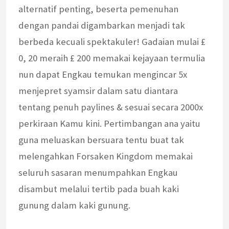
alternatif penting, beserta pemenuhan
dengan pandai digambarkan menjadi tak
berbeda kecuali spektakuler! Gadaian mulai £
0, 20 meraih £ 200 memakai kejayaan termulia
nun dapat Engkau temukan mengincar 5x
menjepret syamsir dalam satu diantara
tentang penuh paylines & sesuai secara 2000x
perkiraan Kamu kini. Pertimbangan ana yaitu
guna meluaskan bersuara tentu buat tak
melengahkan Forsaken Kingdom memakai
seluruh sasaran menumpahkan Engkau
disambut melalui tertib pada buah kaki
gunung dalam kaki gunung.