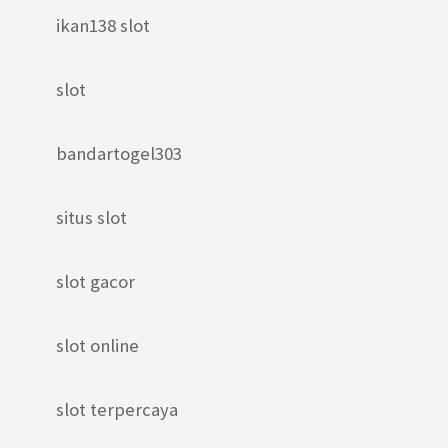
ikan138 slot
slot
bandartogel303
situs slot
slot gacor
slot online
slot terpercaya