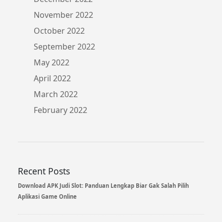
November 2022
October 2022
September 2022
May 2022
April 2022
March 2022
February 2022
Recent Posts
Download APK Judi Slot: Panduan Lengkap Biar Gak Salah Pilih
Aplikasi Game Online