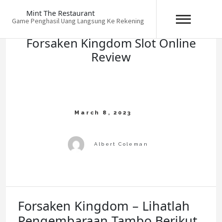
Skip
Mint The Restaurant
to
Game Penghasil Uang Langsung Ke Rekening
content
Forsaken Kingdom Slot Online
Review
Forsaken Kingdom – Lihatlah
Pengembaraan Tambo Berikut