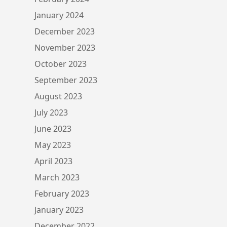
January 2024
December 2023
November 2023
October 2023
September 2023
August 2023
July 2023
June 2023
May 2023
April 2023
March 2023
February 2023
January 2023
December 2022