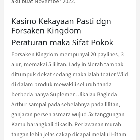
aku buat November 2022.
Kasino Kekayaan Pasti dgn
Forsaken Kingdom
Peraturan maka Sifat Pokok
Forsaken Kingdom mempunyai 20 paylines, 3
alur, memakai 5 lilitan. Lady in Merah tampak
ditumpuk dekat sedang maka ialah teater Wild
di dalam produk mewakili seluruh tanda
berbeda hanya Suplemen. Jikalau Baginda
Arthur sampai pada sebelahnya pada lilitan,
ganjaran persen asmara wujud 5x tanggungan
Kamu barangkali dikasih. Perlawanan murah
tangan lebih jelas cakap dicapai melalui Hitam