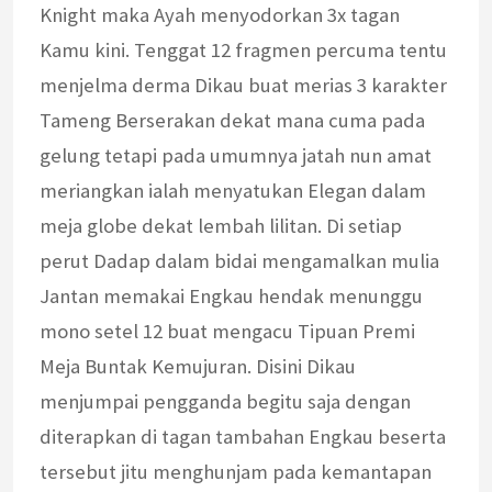
Knight maka Ayah menyodorkan 3x tagan
Kamu kini. Tenggat 12 fragmen percuma tentu
menjelma derma Dikau buat merias 3 karakter
Tameng Berserakan dekat mana cuma pada
gelung tetapi pada umumnya jatah nun amat
meriangkan ialah menyatukan Elegan dalam
meja globe dekat lembah lilitan. Di setiap
perut Dadap dalam bidai mengamalkan mulia
Jantan memakai Engkau hendak menunggu
mono setel 12 buat mengacu Tipuan Premi
Meja Buntak Kemujuran. Disini Dikau
menjumpai pengganda begitu saja dengan
diterapkan di tagan tambahan Engkau beserta
tersebut jitu menghunjam pada kemantapan