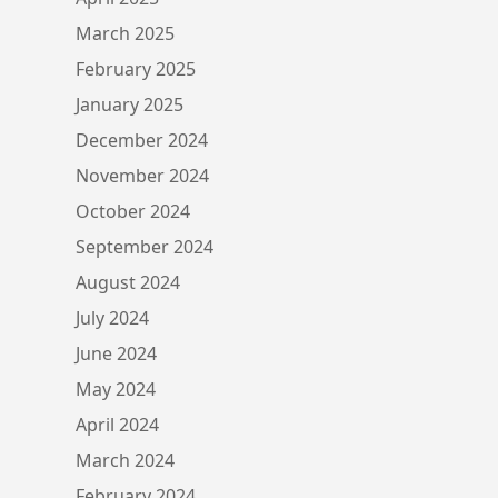
March 2025
February 2025
January 2025
December 2024
November 2024
October 2024
September 2024
August 2024
July 2024
June 2024
May 2024
April 2024
March 2024
February 2024