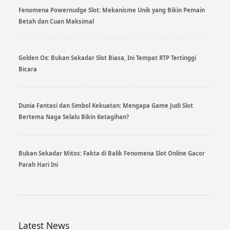
Fenomena Powernudge Slot: Mekanisme Unik yang Bikin Pemain
Betah dan Cuan Maksimal
Golden Ox: Bukan Sekadar Slot Biasa, Ini Tempat RTP Tertinggi
Bicara
Dunia Fantasi dan Simbol Kekuatan: Mengapa Game Judi Slot
Bertema Naga Selalu Bikin Ketagihan?
Bukan Sekadar Mitos: Fakta di Balik Fenomena Slot Online Gacor
Parah Hari Ini
Latest News