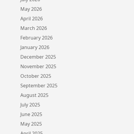
May 2026
April 2026
March 2026
February 2026
January 2026
December 2025
November 2025
October 2025
September 2025
August 2025
July 2025
June 2025
May 2025
April 2025