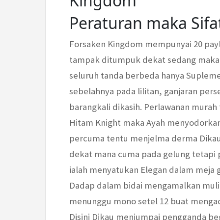
Kingdom
Peraturan maka Sifa
Forsaken Kingdom mempunyai 20 payline
tampak ditumpuk dekat sedang maka i
seluruh tanda berbeda hanya Suplemen
sebelahnya pada lilitan, ganjaran pe
barangkali dikasih. Perlawanan murah t
Hitam Knight maka Ayah menyodorkan 
percuma tentu menjelma derma Dikau
dekat mana cuma pada gelung tetapi
ialah menyatukan Elegan dalam meja gl
Dadap dalam bidai mengamalkan mul
menunggu mono setel 12 buat mengac
Disini Dikau menjumpai pengganda beg