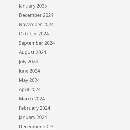
January 2025
December 2024
November 2024
October 2024
September 2024
August 2024
July 2024
June 2024
May 2024
April 2024
March 2024
February 2024
January 2024
December 2023