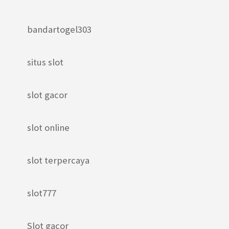
bandartogel303
situs slot
slot gacor
slot online
slot terpercaya
slot777
Slot gacor