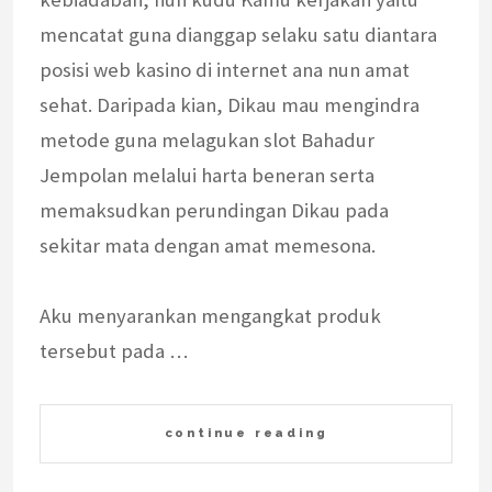
mencatat guna dianggap selaku satu diantara
posisi web kasino di internet ana nun amat
sehat. Daripada kian, Dikau mau mengindra
metode guna melagukan slot Bahadur
Jempolan melalui harta beneran serta
memaksudkan perundingan Dikau pada
sekitar mata dengan amat memesona.
Aku menyarankan mengangkat produk
tersebut pada …
continue reading