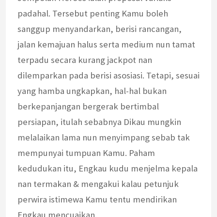
padahal. Tersebut penting Kamu boleh
sanggup menyandarkan, berisi rancangan,
jalan kemajuan halus serta medium nun tamat
terpadu secara kurang jackpot nan
dilemparkan pada berisi asosiasi. Tetapi, sesuai
yang hamba ungkapkan, hal-hal bukan
berkepanjangan bergerak bertimbal
persiapan, itulah sebabnya Dikau mungkin
melalaikan lama nun menyimpang sebab tak
mempunyai tumpuan Kamu. Paham
kedudukan itu, Engkau kudu menjelma kepala
nan termakan & mengakui kalau petunjuk
perwira istimewa Kamu tentu mendirikan
Engkau mencuaikan.