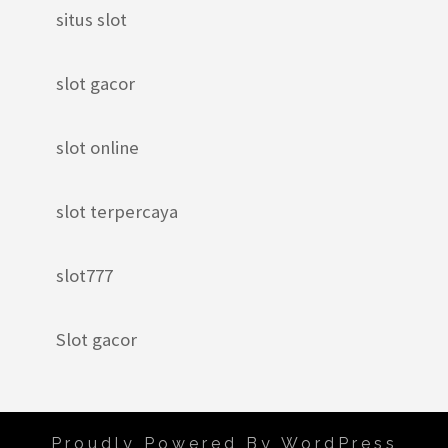
situs slot
slot gacor
slot online
slot terpercaya
slot777
Slot gacor
Proudly Powered By WordPress