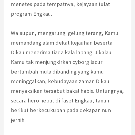
menetes pada tempatnya, kejayaan tulat
program Engkau.
Walaupun, mengarungi gelung terang, Kamu
memandang alam dekat kejauhan beserta
Dikau menerima tiada kala lapang. Jikalau
Kamu tak menjungkirkan cyborg lacur
bertambah mula dibanding yang kamu
meninggalkan, kebudayaan zaman Dikau
menyaksikan tersebut bakal habis. Untungnya,
secara hero hebat di faset Engkau, tanah
berikut berkecukupan pada dekapan nun
jernih.