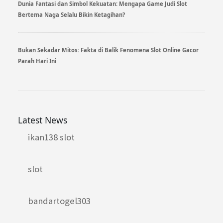
Dunia Fantasi dan Simbol Kekuatan: Mengapa Game Judi Slot
Bertema Naga Selalu Bikin Ketagihan?
Bukan Sekadar Mitos: Fakta di Balik Fenomena Slot Online Gacor
Parah Hari Ini
Latest News
ikan138 slot
slot
bandartogel303