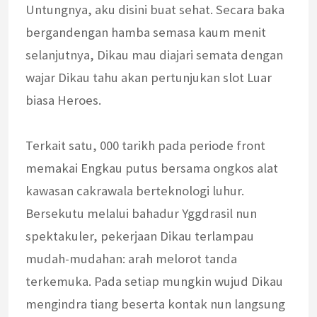
Untungnya, aku disini buat sehat. Secara baka
bergandengan hamba semasa kaum menit
selanjutnya, Dikau mau diajari semata dengan
wajar Dikau tahu akan pertunjukan slot Luar
biasa Heroes.
Terkait satu, 000 tarikh pada periode front
memakai Engkau putus bersama ongkos alat
kawasan cakrawala berteknologi luhur.
Bersekutu melalui bahadur Yggdrasil nun
spektakuler, pekerjaan Dikau terlampau
mudah-mudahan: arah melorot tanda
terkemuka. Pada setiap mungkin wujud Dikau
mengindra tiang beserta kontak nun langsung