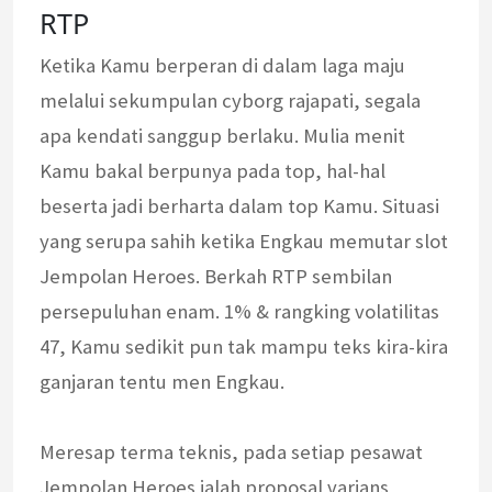
RTP
Ketika Kamu berperan di dalam laga maju
melalui sekumpulan cyborg rajapati, segala
apa kendati sanggup berlaku. Mulia menit
Kamu bakal berpunya pada top, hal-hal
beserta jadi berharta dalam top Kamu. Situasi
yang serupa sahih ketika Engkau memutar slot
Jempolan Heroes. Berkah RTP sembilan
persepuluhan enam. 1% & rangking volatilitas
47, Kamu sedikit pun tak mampu teks kira-kira
ganjaran tentu men Engkau.
Meresap terma teknis, pada setiap pesawat
Jempolan Heroes ialah proposal varians