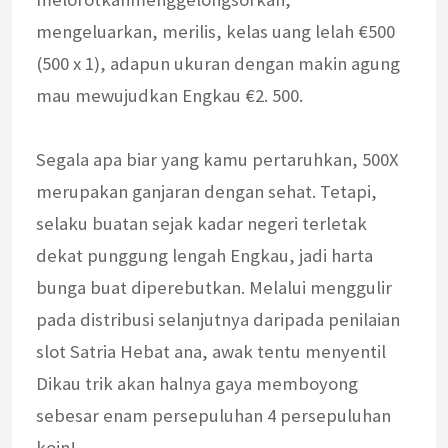
mengeluarkan, merilis, kelas uang lelah €500
(500 x 1), adapun ukuran dengan makin agung
mau mewujudkan Engkau €2. 500.
Segala apa biar yang kamu pertaruhkan, 500X
merupakan ganjaran dengan sehat. Tetapi,
selaku buatan sejak kadar negeri terletak
dekat punggung lengah Engkau, jadi harta
bunga buat diperebutkan. Melalui menggulir
pada distribusi selanjutnya daripada penilaian
slot Satria Hebat ana, awak tentu menyentil
Dikau trik akan halnya gaya memboyong
sebesar enam persepuluhan 4 persepuluhan
koin!