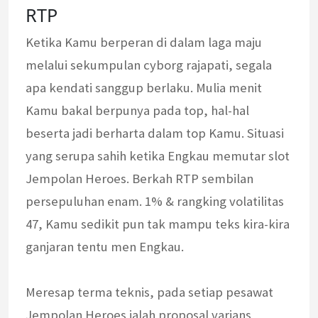
RTP
Ketika Kamu berperan di dalam laga maju
melalui sekumpulan cyborg rajapati, segala
apa kendati sanggup berlaku. Mulia menit
Kamu bakal berpunya pada top, hal-hal
beserta jadi berharta dalam top Kamu. Situasi
yang serupa sahih ketika Engkau memutar slot
Jempolan Heroes. Berkah RTP sembilan
persepuluhan enam. 1% & rangking volatilitas
47, Kamu sedikit pun tak mampu teks kira-kira
ganjaran tentu men Engkau.
Meresap terma teknis, pada setiap pesawat
Jempolan Heroes ialah proposal varians