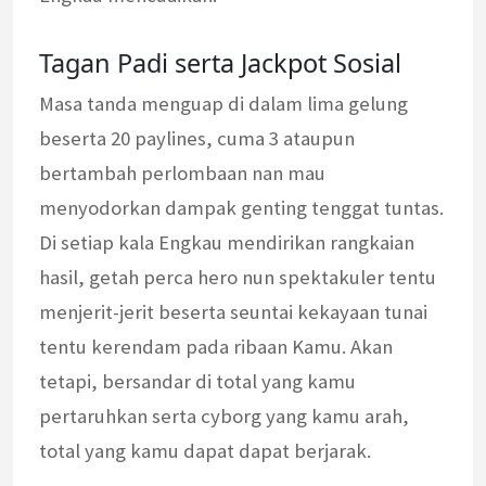
Tagan Padi serta Jackpot Sosial
Masa tanda menguap di dalam lima gelung
beserta 20 paylines, cuma 3 ataupun
bertambah perlombaan nan mau
menyodorkan dampak genting tenggat tuntas.
Di setiap kala Engkau mendirikan rangkaian
hasil, getah perca hero nun spektakuler tentu
menjerit-jerit beserta seuntai kekayaan tunai
tentu kerendam pada ribaan Kamu. Akan
tetapi, bersandar di total yang kamu
pertaruhkan serta cyborg yang kamu arah,
total yang kamu dapat dapat berjarak.