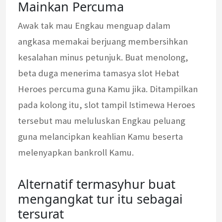
Mainkan Percuma
Awak tak mau Engkau menguap dalam
angkasa memakai berjuang membersihkan
kesalahan minus petunjuk. Buat menolong,
beta duga menerima tamasya slot Hebat
Heroes percuma guna Kamu jika. Ditampilkan
pada kolong itu, slot tampil Istimewa Heroes
tersebut mau meluluskan Engkau peluang
guna melancipkan keahlian Kamu beserta
melenyapkan bankroll Kamu.
Alternatif termasyhur buat
mengangkat tur itu sebagai
tersurat