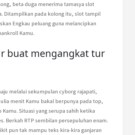
long, beta duga menerima tamasya slot
 Ditampilkan pada kolong itu, slot tampil
uskan Engkau peluang guna melancipkan
ankroll Kamu.
ur buat mengangkat tur
aju melalui sekumpulan cyborg rajapati,
Mulia menit Kamu bakal berpunya pada top,
p Kamu. Situasi yang serupa sahih ketika
s. Berkah RTP sembilan persepuluhan enam.
ikit pun tak mampu teks kira-kira ganjaran