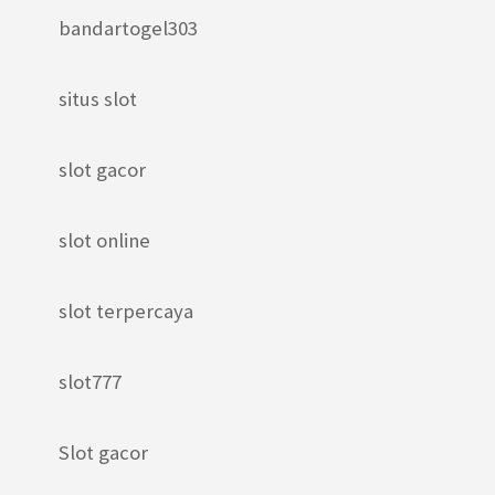
bandartogel303
situs slot
slot gacor
slot online
slot terpercaya
slot777
Slot gacor