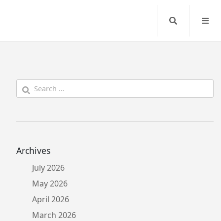
Search
Search
for:
Archives
July 2026
May 2026
April 2026
March 2026