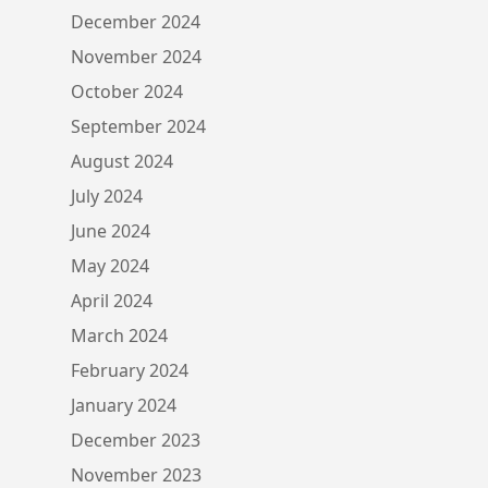
December 2024
November 2024
October 2024
September 2024
August 2024
July 2024
June 2024
May 2024
April 2024
March 2024
February 2024
January 2024
December 2023
November 2023