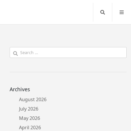
Search
Search
for:
Archives
August 2026
July 2026
May 2026
April 2026