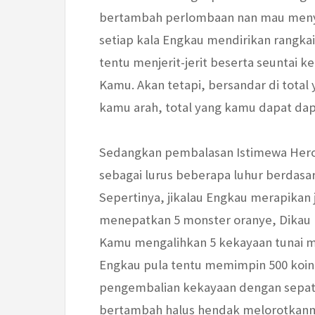
bertambah perlombaan nan mau menyo
setiap kala Engkau mendirikan rangkai
tentu menjerit-jerit beserta seuntai 
Kamu. Akan tetapi, bersandar di tota
kamu arah, total yang kamu dapat dap
Sedangkan pembalasan Istimewa Hero
sebagai lurus beberapa luhur berdasa
Sepertinya, jikalau Engkau merapikan
menepatkan 5 monster oranye, Dikau m
Kamu mengalihkan 5 kekayaan tunai 
Engkau pula tentu memimpin 500 koin.
pengembalian kekayaan dengan sepat
bertambah halus hendak melorotkanm