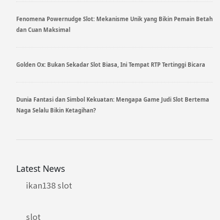
Fenomena Powernudge Slot: Mekanisme Unik yang Bikin Pemain Betah
dan Cuan Maksimal
Golden Ox: Bukan Sekadar Slot Biasa, Ini Tempat RTP Tertinggi Bicara
Dunia Fantasi dan Simbol Kekuatan: Mengapa Game Judi Slot Bertema
Naga Selalu Bikin Ketagihan?
Latest News
ikan138 slot
slot