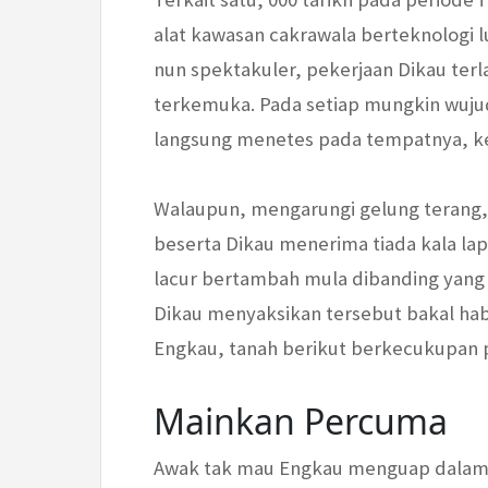
alat kawasan cakrawala berteknologi l
nun spektakuler, pekerjaan Dikau te
terkemuka. Pada setiap mungkin wuju
langsung menetes pada tempatnya, ke
Walaupun, mengarungi gelung terang
beserta Dikau menerima tiada kala la
lacur bertambah mula dibanding yan
Dikau menyaksikan tersebut bakal habi
Engkau, tanah berikut berkecukupan p
Mainkan Percuma
Awak tak mau Engkau menguap dalam