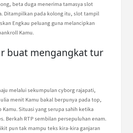
long, beta duga menerima tamasya slot
 Ditampilkan pada kolong itu, slot tampil
uskan Engkau peluang guna melancipkan
ankroll Kamu.
ur buat mengangkat tur
aju melalui sekumpulan cyborg rajapati,
Mulia menit Kamu bakal berpunya pada top,
p Kamu. Situasi yang serupa sahih ketika
s. Berkah RTP sembilan persepuluhan enam.
ikit pun tak mampu teks kira-kira ganjaran