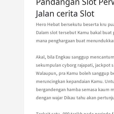
Pandangan Slot Per
Jalan cerita Slot
Hero Hebat bersekutu beserta kru pu
Dalam slot tersebut Kamu bakal buat
mana penghargaan buat menundukkan p
Akal, bila Engkau sanggup mencantu
sekumpulan cyborg rajapati, jackpot s
Walaupun, pra Kamu boleh sanggup be
meruncingkan kepandaian Kamu. Untung
bergandengan hamba semasa kaum meni
dengan wajar Dikau tahu akan pertunju
Terkait satu, 000 tarikh pada period