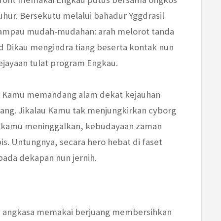
uhur. Bersekutu melalui bahadur Yggdrasil
rlampau mudah-mudahan: arah melorot tanda
d Dikau mengindra tiang beserta kontak nun
jayaan tulat program Engkau.
, Kamu memandang alam dekat kejauhan
pang. Jikalau Kamu tak menjungkirkan cyborg
g kamu meninggalkan, kebudayaan zaman
s. Untungnya, secara hero hebat di faset
ada dekapan nun jernih.
 angkasa memakai berjuang membersihkan