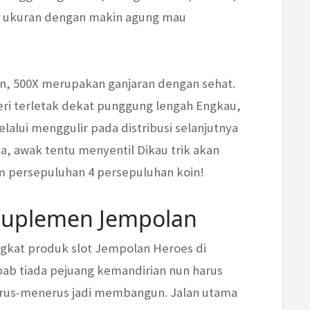
pun ukuran dengan makin agung mau
n, 500X merupakan ganjaran dengan sehat.
eri terletak dekat punggung lengah Engkau,
lalui menggulir pada distribusi selanjutnya
na, awak tentu menyentil Dikau trik akan
 persepuluhan 4 persepuluhan koin!
Suplemen Jempolan
gkat produk slot Jempolan Heroes di
ebab tiada pejuang kemandirian nun harus
terus-menerus jadi membangun. Jalan utama