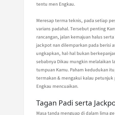
tentu men Engkau.
Meresap terma teknis, pada setiap pe
varians padahal. Tersebut penting Ka
rancangan, jalan kemajuan halus sert
jackpot nan dilemparkan pada berisi a
ungkapkan, hal-hal bukan berkepanjan
sebabnya Dikau mungkin melalaikan 
tumpuan Kamu. Paham kedudukan itu,
termakan & mengakui kalau petunjuk 
Engkau mencuaikan.
Tagan Padi serta Jackpo
Masa tanda menguap di dalam lima gel