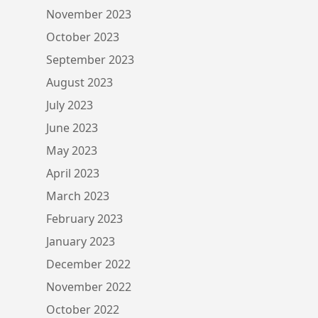
November 2023
October 2023
September 2023
August 2023
July 2023
June 2023
May 2023
April 2023
March 2023
February 2023
January 2023
December 2022
November 2022
October 2022