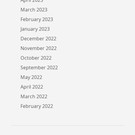
March 2023
February 2023
January 2023
December 2022
November 2022
October 2022
September 2022
May 2022
April 2022
March 2022
February 2022