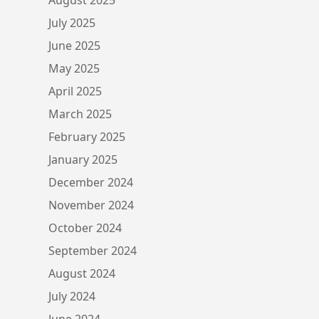
July 2025
June 2025
May 2025
April 2025
March 2025
February 2025
January 2025
December 2024
November 2024
October 2024
September 2024
August 2024
July 2024
June 2024