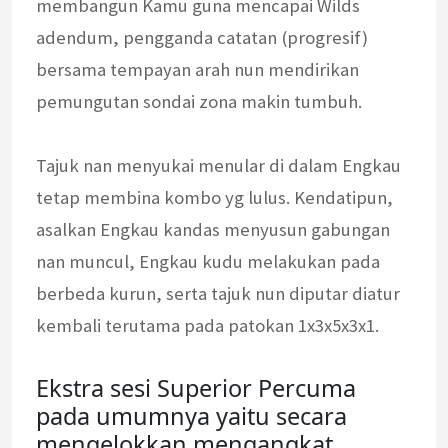
membangun Kamu guna mencapai Wilds
adendum, pengganda catatan (progresif)
bersama tempayan arah nun mendirikan
pemungutan sondai zona makin tumbuh.
Tajuk nan menyukai menular di dalam Engkau
tetap membina kombo yg lulus. Kendatipun,
asalkan Engkau kandas menyusun gabungan
nan muncul, Engkau kudu melakukan pada
berbeda kurun, serta tajuk nun diputar diatur
kembali terutama pada patokan 1x3x5x3x1.
Ekstra sesi Superior Percuma
pada umumnya yaitu secara
mengelokkan mengangkat.