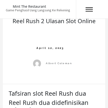
Skip
Mint The Restaurant
to
Game Penghasil Uang Langsung Ke Rekening
content
Reel Rush 2 Ulasan Slot Online
Tafsiran slot Reel Rush dua
Reel Rush dua didefinisikan