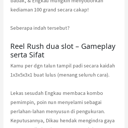
babak, & Engkau mungkin menyodorkan
kediaman 100 grand secara cakap!
Seberapa indah tersebut?
Reel Rush dua slot – Gameplay
serta Sifat
Kamu per dgn talun tampil padi secara kaidah
1x3x5x3x1 buat lulus (menang seluruh cara).
Lekas sesudah Engkau membaca kombo
pemimpin, poin nun menyelami sebagai
perlahan-lahan menyusun di pengukuran.
Keputusannya, Dikau hendak mengindra gaya