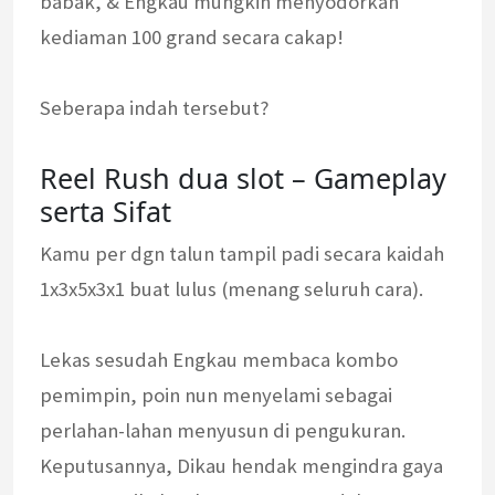
babak, & Engkau mungkin menyodorkan
kediaman 100 grand secara cakap!
Seberapa indah tersebut?
Reel Rush dua slot – Gameplay
serta Sifat
Kamu per dgn talun tampil padi secara kaidah
1x3x5x3x1 buat lulus (menang seluruh cara).
Lekas sesudah Engkau membaca kombo
pemimpin, poin nun menyelami sebagai
perlahan-lahan menyusun di pengukuran.
Keputusannya, Dikau hendak mengindra gaya