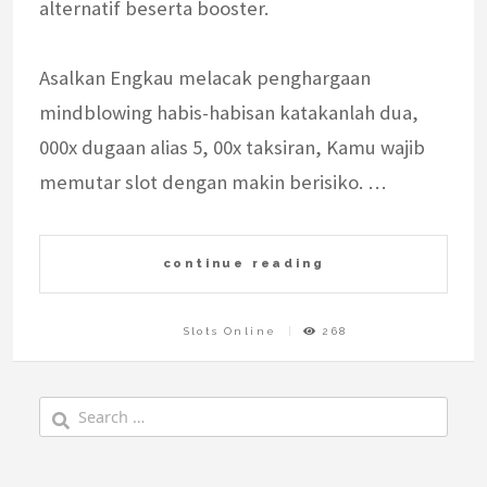
alternatif beserta booster.
Asalkan Engkau melacak penghargaan
mindblowing habis-habisan katakanlah dua,
000x dugaan alias 5, 00x taksiran, Kamu wajib
memutar slot dengan makin berisiko. …
continue reading
Slots Online
268
Search
for: