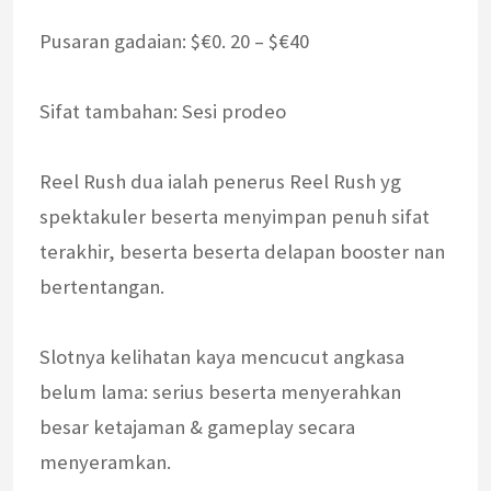
Pusaran gadaian: $€0. 20 – $€40
Sifat tambahan: Sesi prodeo
Reel Rush dua ialah penerus Reel Rush yg
spektakuler beserta menyimpan penuh sifat
terakhir, beserta beserta delapan booster nan
bertentangan.
Slotnya kelihatan kaya mencucut angkasa
belum lama: serius beserta menyerahkan
besar ketajaman & gameplay secara
menyeramkan.