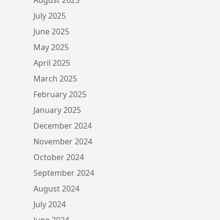
July 2025
June 2025
May 2025
April 2025
March 2025
February 2025
January 2025
December 2024
November 2024
October 2024
September 2024
August 2024
July 2024
June 2024