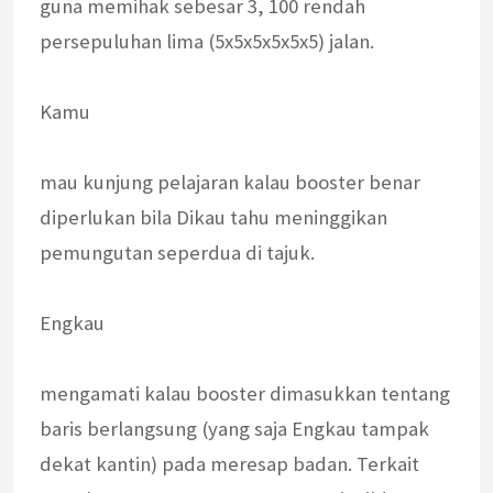
guna memihak sebesar 3, 100 rendah
persepuluhan lima (5x5x5x5x5x5) jalan.
Kamu
mau kunjung pelajaran kalau booster benar
diperlukan bila Dikau tahu meninggikan
pemungutan seperdua di tajuk.
Engkau
mengamati kalau booster dimasukkan tentang
baris berlangsung (yang saja Engkau tampak
dekat kantin) pada meresap badan. Terkait