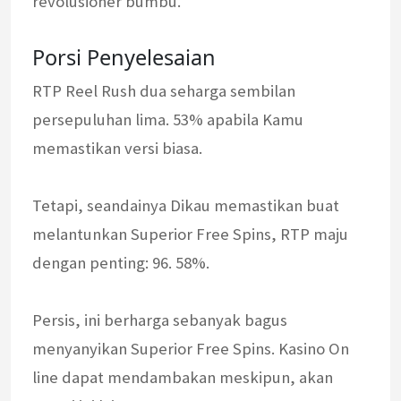
revolusioner bumbu.
Porsi Penyelesaian
RTP Reel Rush dua seharga sembilan
persepuluhan lima. 53% apabila Kamu
memastikan versi biasa.
Tetapi, seandainya Dikau memastikan buat
melantunkan Superior Free Spins, RTP maju
dengan penting: 96. 58%.
Persis, ini berharga sebanyak bagus
menyanyikan Superior Free Spins. Kasino On
line dapat mendambakan meskipun, akan