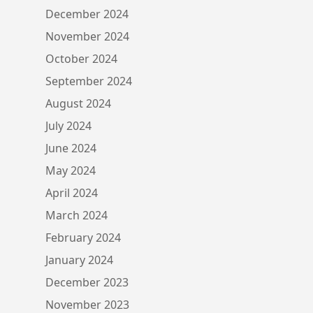
December 2024
November 2024
October 2024
September 2024
August 2024
July 2024
June 2024
May 2024
April 2024
March 2024
February 2024
January 2024
December 2023
November 2023