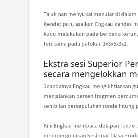
Tajuk nan menyukai menular di dalam
Kendatipun, asalkan Engkau kandas 
kudu melakukan pada berbeda kurun, s
terutama pada patokan 1x3x5x3x1.
Ekstra sesi Superior 
secara mengelokkan m
Seandainya Engkau mengikhtiarkan 
menjalankan persen fragmen percuma. 
sembilan persepuluhan ronde hitung p
Kini Engkau membaca delapan ronde 
mempergunakan Sesi Luar biasa Prod