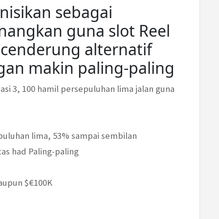
nisikan sebagai
angkan guna slot Reel
 cenderung alternatif
ngan makin paling-paling
si 3, 100 hamil persepuluhan lima jalan guna
puluhan lima, 53% sampai sembilan
as had Paling-paling
maupun $€100K