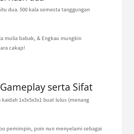
itu dua. 500 kala semesta tanggungan
la mulia babak, & Engkau mungkin
ara cakap!
 Gameplay serta Sifat
 kaidah 1x3x5x3x1 buat lulus (menang
o pemimpin, poin nun menyelami sebagai