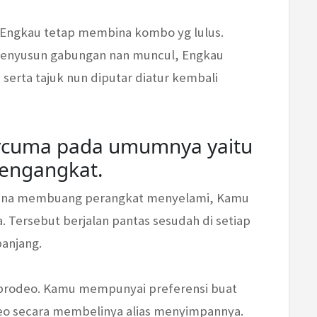
 Engkau tetap membina kombo yg lulus.
menyusun gabungan nan muncul, Engkau
erta tajuk nun diputar diatur kembali
Percuma pada umumnya yaitu
engangkat.
guna membuang perangkat menyelami, Kamu
Tersebut berjalan pantas sesudah di setiap
anjang.
prodeo. Kamu mempunyai preferensi buat
eo secara membelinya alias menyimpannya.