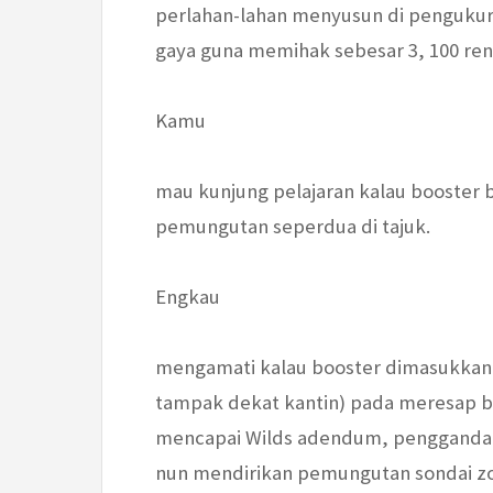
perlahan-lahan menyusun di penguku
gaya guna memihak sebesar 3, 100 rend
Kamu
mau kunjung pelajaran kalau booster 
pemungutan seperdua di tajuk.
Engkau
mengamati kalau booster dimasukkan t
tampak dekat kantin) pada meresap 
mencapai Wilds adendum, pengganda 
nun mendirikan pemungutan sondai z