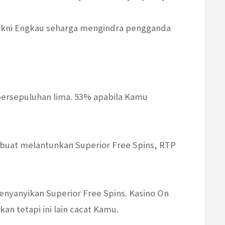
yakni Engkau seharga mengindra pengganda
persepuluhan lima. 53% apabila Kamu
 buat melantunkan Superior Free Spins, RTP
enyanyikan Superior Free Spins. Kasino On
n tetapi ini lain cacat Kamu.