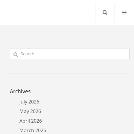
Search
Search
for:
Archives
July 2026
May 2026
April 2026
March 2026