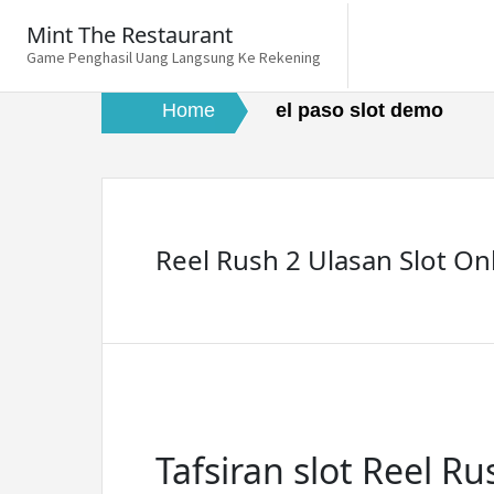
Skip
Mint The Restaurant
to
Game Penghasil Uang Langsung Ke Rekening
content
Home
el paso slot demo
Reel Rush 2 Ulasan Slot On
Tafsiran slot Reel R