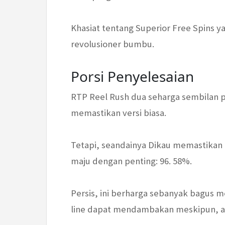
Khasiat tentang Superior Free Spins 
revolusioner bumbu.
Porsi Penyelesaian
RTP Reel Rush dua seharga sembilan 
memastikan versi biasa.
Tetapi, seandainya Dikau memastikan
maju dengan penting: 96. 58%.
Persis, ini berharga sebanyak bagus m
line dapat mendambakan meskipun, aka