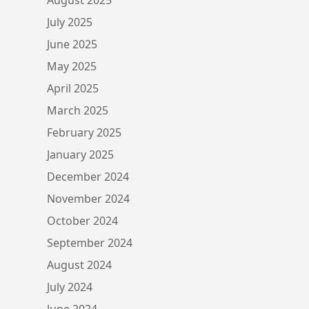
July 2025
June 2025
May 2025
April 2025
March 2025
February 2025
January 2025
December 2024
November 2024
October 2024
September 2024
August 2024
July 2024
June 2024