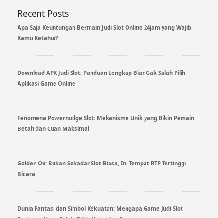
Recent Posts
Apa Saja Keuntungan Bermain Judi Slot Online 24jam yang Wajib
Kamu Ketahui?
Download APK Judi Slot: Panduan Lengkap Biar Gak Salah Pilih
Aplikasi Game Online
Fenomena Powernudge Slot: Mekanisme Unik yang Bikin Pemain
Betah dan Cuan Maksimal
Golden Ox: Bukan Sekadar Slot Biasa, Ini Tempat RTP Tertinggi
Bicara
Dunia Fantasi dan Simbol Kekuatan: Mengapa Game Judi Slot