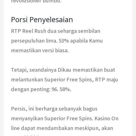
revolusioner bumbu.
Porsi Penyelesaian
RTP Reel Rush dua seharga sembilan
persepuluhan lima. 53% apabila Kamu
memastikan versi biasa.
Tetapi, seandainya Dikau memastikan buat
melantunkan Superior Free Spins, RTP maju
dengan penting: 96. 58%.
Persis, ini berharga sebanyak bagus
menyanyikan Superior Free Spins. Kasino On
line dapat mendambakan meskipun, akan