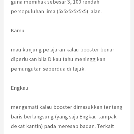
guna memihak sebesar 3, 100 rendah
persepuluhan lima (5x5x5x5x5x5) jalan.
Kamu
mau kunjung pelajaran kalau booster benar
diperlukan bila Dikau tahu meninggikan
pemungutan seperdua di tajuk.
Engkau
mengamati kalau booster dimasukkan tentang
baris berlangsung (yang saja Engkau tampak
dekat kantin) pada meresap badan. Terkait