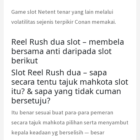
Game slot Netent tenar yang lain melalui
volatilitas sejenis terpikir Conan memakai.
Reel Rush dua slot – membela
bersama anti daripada slot
berikut
Slot Reel Rush dua – sapa
secara tentu tajuk mahkota slot
itu? & sapa yang tidak cuman
bersetuju?
Itu benar sesuai buat para-para pemeran
secara tajuk mahkota pilihan serta menyambut
kepala keadaan yg berselisih — besar