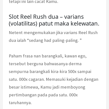
tetapi ini lain cacat Kamu.
Slot Reel Rush dua – varians
(volatilitas) patut maka kelewatan.
Netent mengemukakan jika varians Reel Rush
dua ialah “sedang had paling-paling. ”
Paham frasa nan barangkali, kawan ego,
tersebut berguna bahwasanya derma
sempurna barangkali kira-kira 500x sampai
satu. 000x cagaran. Memasuki kejadian dengan
besar istimewa, Kamu jadi memboyong
pertimbangan pada pada satu. 000x
taruhannya.