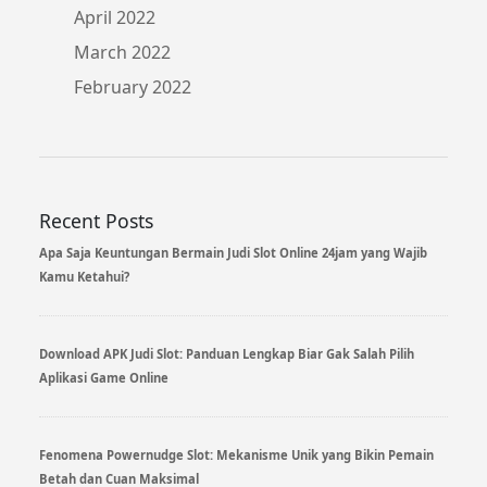
April 2022
March 2022
February 2022
Recent Posts
Apa Saja Keuntungan Bermain Judi Slot Online 24jam yang Wajib
Kamu Ketahui?
Download APK Judi Slot: Panduan Lengkap Biar Gak Salah Pilih
Aplikasi Game Online
Fenomena Powernudge Slot: Mekanisme Unik yang Bikin Pemain
Betah dan Cuan Maksimal