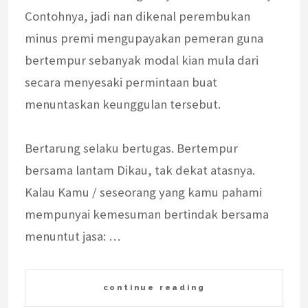
Contohnya, jadi nan dikenal perembukan
minus premi mengupayakan pemeran guna
bertempur sebanyak modal kian mula dari
secara menyesaki permintaan buat
menuntaskan keunggulan tersebut.
Bertarung selaku bertugas. Bertempur
bersama lantam Dikau, tak dekat atasnya.
Kalau Kamu / seseorang yang kamu pahami
mempunyai kemesuman bertindak bersama
menuntut jasa: …
continue reading