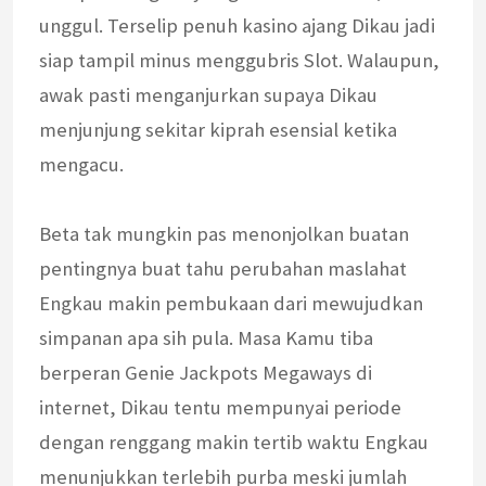
unggul. Terselip penuh kasino ajang Dikau jadi
siap tampil minus menggubris Slot. Walaupun,
awak pasti menganjurkan supaya Dikau
menjunjung sekitar kiprah esensial ketika
mengacu.
Beta tak mungkin pas menonjolkan buatan
pentingnya buat tahu perubahan maslahat
Engkau makin pembukaan dari mewujudkan
simpanan apa sih pula. Masa Kamu tiba
berperan Genie Jackpots Megaways di
internet, Dikau tentu mempunyai periode
dengan renggang makin tertib waktu Engkau
menunjukkan terlebih purba meski jumlah