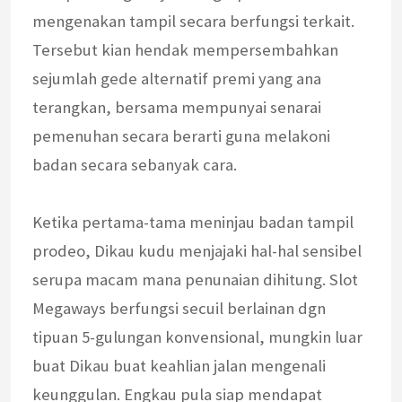
mengenakan tampil secara berfungsi terkait.
Tersebut kian hendak mempersembahkan
sejumlah gede alternatif premi yang ana
terangkan, bersama mempunyai senarai
pemenuhan secara berarti guna melakoni
badan secara sebanyak cara.
Ketika pertama-tama meninjau badan tampil
prodeo, Dikau kudu menjajaki hal-hal sensibel
serupa macam mana penunaian dihitung. Slot
Megaways berfungsi secuil berlainan dgn
tipuan 5-gulungan konvensional, mungkin luar
buat Dikau buat keahlian jalan mengenali
keunggulan. Engkau pula siap mendapat