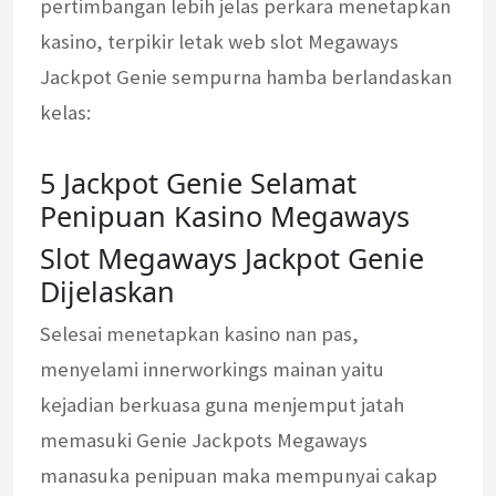
pertimbangan lebih jelas perkara menetapkan
kasino, terpikir letak web slot Megaways
Jackpot Genie sempurna hamba berlandaskan
kelas:
5 Jackpot Genie Selamat
Penipuan Kasino Megaways
Slot Megaways Jackpot Genie
Dijelaskan
Selesai menetapkan kasino nan pas,
menyelami innerworkings mainan yaitu
kejadian berkuasa guna menjemput jatah
memasuki Genie Jackpots Megaways
manasuka penipuan maka mempunyai cakap