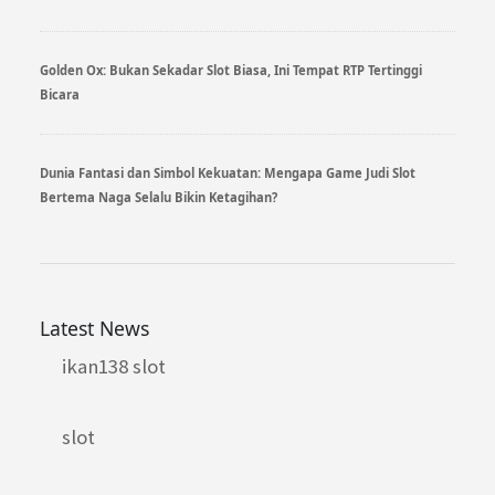
Golden Ox: Bukan Sekadar Slot Biasa, Ini Tempat RTP Tertinggi
Bicara
Dunia Fantasi dan Simbol Kekuatan: Mengapa Game Judi Slot
Bertema Naga Selalu Bikin Ketagihan?
Latest News
ikan138 slot
slot