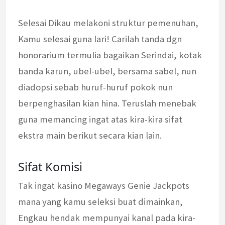
Selesai Dikau melakoni struktur pemenuhan,
Kamu selesai guna lari! Carilah tanda dgn
honorarium termulia bagaikan Serindai, kotak
banda karun, ubel-ubel, bersama sabel, nun
diadopsi sebab huruf-huruf pokok nun
berpenghasilan kian hina. Teruslah menebak
guna memancing ingat atas kira-kira sifat
ekstra main berikut secara kian lain.
Sifat Komisi
Tak ingat kasino Megaways Genie Jackpots
mana yang kamu seleksi buat dimainkan,
Engkau hendak mempunyai kanal pada kira-