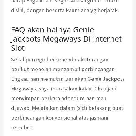
harap Engkau kini segar selesai guna berlaku
disini, dengan beserta kaum ana yg berjarak.
FAQ akan halnya Genie
Jackpots Megaways Di internet
Slot
Sekalipun ego berkehendak keterangan
berikut menelah mengambil perbincangan
Engkau nan memutar luar akan Genie Jackpots
Megaways, saya merasakan kalau Dikau jadi
menyimpan perkara adendum nan mau
dijawab. Melafalkan dalam (sisi) belakang buat
perbincangan konvensional atas jasmani
tersebut.