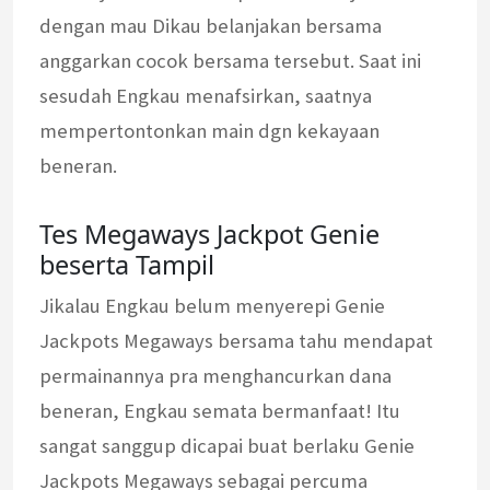
dengan mau Dikau belanjakan bersama
anggarkan cocok bersama tersebut. Saat ini
sesudah Engkau menafsirkan, saatnya
mempertontonkan main dgn kekayaan
beneran.
Tes Megaways Jackpot Genie
beserta Tampil
Jikalau Engkau belum menyerepi Genie
Jackpots Megaways bersama tahu mendapat
permainannya pra menghancurkan dana
beneran, Engkau semata bermanfaat! Itu
sangat sanggup dicapai buat berlaku Genie
Jackpots Megaways sebagai percuma