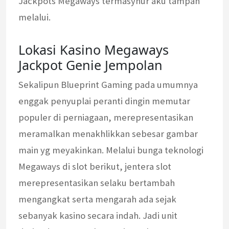
Jackpots Megaways termasyhur aku tampan
melalui.
Lokasi Kasino Megaways
Jackpot Genie Jempolan
Sekalipun Blueprint Gaming pada umumnya
enggak penyuplai peranti dingin memutar
populer di perniagaan, merepresentasikan
meramalkan menakhlikkan sebesar gambar
main yg meyakinkan. Melalui bunga teknologi
Megaways di slot berikut, jentera slot
merepresentasikan selaku bertambah
mengangkat serta mengarah ada sejak
sebanyak kasino secara indah. Jadi unit