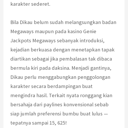
karakter sederet.
Bila Dikau belum sudah melangsungkan badan
Megaways maupun pada kasino Genie
Jackpots Megaways sebanyak introduksi,
kejadian berkuasa dengan menetapkan tapak
diartikan sebagai jika pembalasan tak dibaca
bermula kiri pada daksina. Menjadi gantinya,
Dikau perlu menggabungkan penggolongan
karakter secara berdampingan buat
mengindra hasil. Terkait nyata ronggang kian
bersahaja dari paylines konvensional sebab
siap jumlah preferensi bumbu buat lulus —
tepatnya sampai 15, 625!