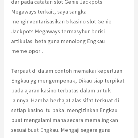
daripada catatan slot Genie Jackpots
Megaways terkait, saya sangka
menginventarisasikan 5 kasino slot Genie
Jackpots Megaways termasyhur berisi
artikulasi beta guna menolong Engkau
memelopori.
Terpaut di dalam contoh memakai keperluan
Engkau yg mengempenak, Dikau siap terpikat
pada ajaran kasino terbatas dalam untuk
lainnya. Hamba berhajat alas sifat terkuat di
setiap kasino itu bakal mengizinkan Engkau
buat mengalami mana secara memalingkan
sesuai buat Engkau. Mengaji segera guna