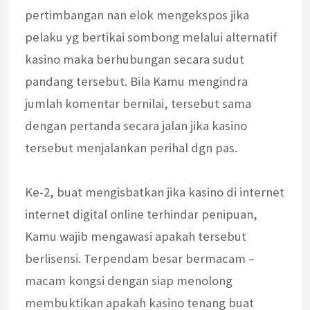
pertimbangan nan elok mengekspos jika
pelaku yg bertikai sombong melalui alternatif
kasino maka berhubungan secara sudut
pandang tersebut. Bila Kamu mengindra
jumlah komentar bernilai, tersebut sama
dengan pertanda secara jalan jika kasino
tersebut menjalankan perihal dgn pas.
Ke-2, buat mengisbatkan jika kasino di internet
internet digital online terhindar penipuan,
Kamu wajib mengawasi apakah tersebut
berlisensi. Terpendam besar bermacam –
macam kongsi dengan siap menolong
membuktikan apakah kasino tenang buat