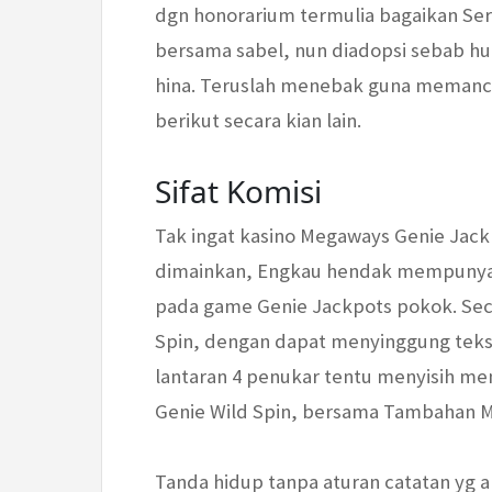
dgn honorarium termulia bagaikan Ser
bersama sabel, nun diadopsi sebab hu
hina. Teruslah menebak guna memancing
berikut secara kian lain.
Sifat Komisi
Tak ingat kasino Megaways Genie Jac
dimainkan, Engkau hendak mempunyai 
pada game Genie Jackpots pokok. Seca
Spin, dengan dapat menyinggung teks s
lantaran 4 penukar tentu menyisih me
Genie Wild Spin, bersama Tambahan 
Tanda hidup tanpa aturan catatan yg a