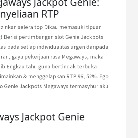
aways Jackpot Genie:
nyeliaan RTP
inkan selera top Dikau memasuki tipuan
! Berisi pertimbangan slot Genie Jackpots
s pada setiap individualitas urgen daripada
ran, gaya pekerjaan rasa Megaways, maka
ib Engkau tahu guna bertindak terbuka
 dimainkan & menggelapkan RTP 96, 52%. Ego
no Genie Jackpots Megaways termasyhur aku
ways Jackpot Genie