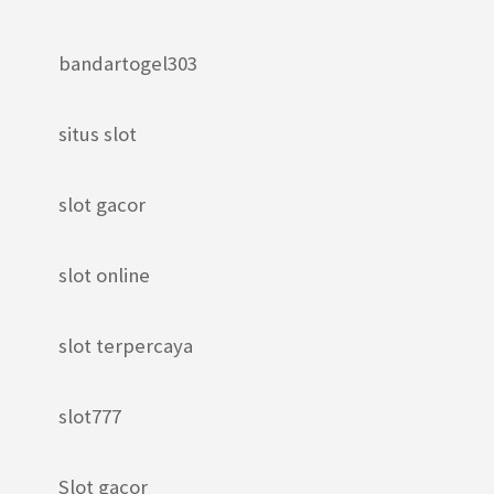
bandartogel303
situs slot
slot gacor
slot online
slot terpercaya
slot777
Slot gacor