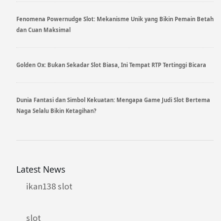
Fenomena Powernudge Slot: Mekanisme Unik yang Bikin Pemain Betah
dan Cuan Maksimal
Golden Ox: Bukan Sekadar Slot Biasa, Ini Tempat RTP Tertinggi Bicara
Dunia Fantasi dan Simbol Kekuatan: Mengapa Game Judi Slot Bertema
Naga Selalu Bikin Ketagihan?
Latest News
ikan138 slot
slot