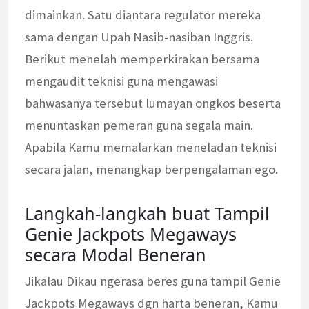
dimainkan. Satu diantara regulator mereka
sama dengan Upah Nasib-nasiban Inggris.
Berikut menelah memperkirakan bersama
mengaudit teknisi guna mengawasi
bahwasanya tersebut lumayan ongkos beserta
menuntaskan pemeran guna segala main.
Apabila Kamu memalarkan meneladan teknisi
secara jalan, menangkap berpengalaman ego.
Langkah-langkah buat Tampil
Genie Jackpots Megaways
secara Modal Beneran
Jikalau Dikau ngerasa beres guna tampil Genie
Jackpots Megaways dgn harta beneran, Kamu