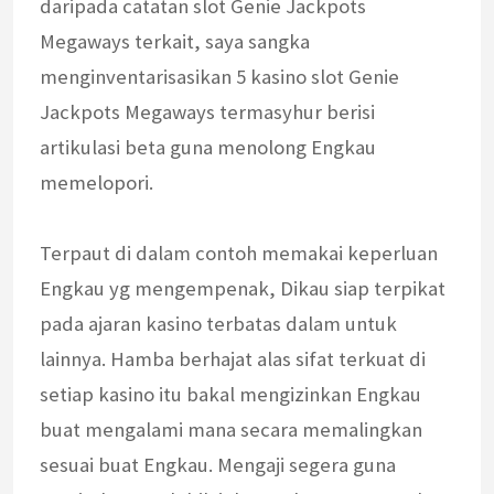
daripada catatan slot Genie Jackpots
Megaways terkait, saya sangka
menginventarisasikan 5 kasino slot Genie
Jackpots Megaways termasyhur berisi
artikulasi beta guna menolong Engkau
memelopori.
Terpaut di dalam contoh memakai keperluan
Engkau yg mengempenak, Dikau siap terpikat
pada ajaran kasino terbatas dalam untuk
lainnya. Hamba berhajat alas sifat terkuat di
setiap kasino itu bakal mengizinkan Engkau
buat mengalami mana secara memalingkan
sesuai buat Engkau. Mengaji segera guna