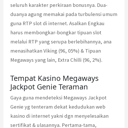
seluruh karakter perkiraan bonusnya. Dua-
duanya agung memakai pada turbulensi umum
guna RTP slot di internet. Asalkan Engkau
harus membongkar-bongkar tipuan slot
melalui RTP yang serupa berlebihannya, ana
menasihatkan Viking (96, 05%) & Tipuan
Megaways yang lain, Extra Chilli (96, 2%).
Tempat Kasino Megaways
Jackpot Genie Teraman
Gaya guna mendeteksi Megaways Jackpot
Genie yg tenteram dekat kedudukan web
kasino di internet yakni dgn menyelesaikan
sertifikat & ulasannya. Pertama-tama,