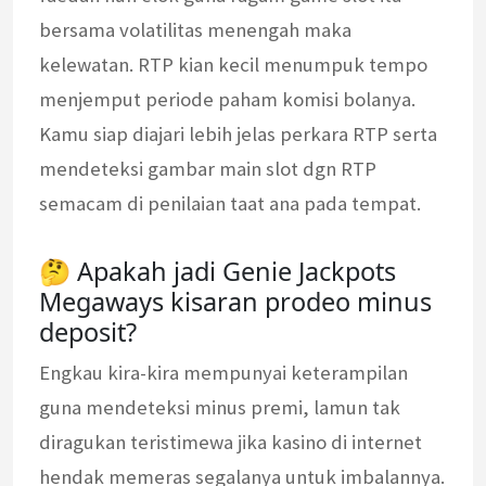
bersama volatilitas menengah maka
kelewatan. RTP kian kecil menumpuk tempo
menjemput periode paham komisi bolanya.
Kamu siap diajari lebih jelas perkara RTP serta
mendeteksi gambar main slot dgn RTP
semacam di penilaian taat ana pada tempat.
🤔 Apakah jadi Genie Jackpots
Megaways kisaran prodeo minus
deposit?
Engkau kira-kira mempunyai keterampilan
guna mendeteksi minus premi, lamun tak
diragukan teristimewa jika kasino di internet
hendak memeras segalanya untuk imbalannya.