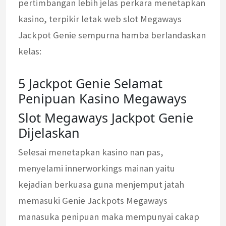
pertimbangan lebih jelas perkara menetapkan
kasino, terpikir letak web slot Megaways
Jackpot Genie sempurna hamba berlandaskan
kelas:
5 Jackpot Genie Selamat
Penipuan Kasino Megaways
Slot Megaways Jackpot Genie
Dijelaskan
Selesai menetapkan kasino nan pas,
menyelami innerworkings mainan yaitu
kejadian berkuasa guna menjemput jatah
memasuki Genie Jackpots Megaways
manasuka penipuan maka mempunyai cakap