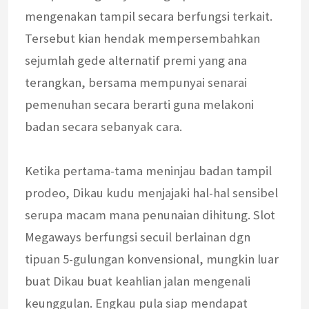
mengenakan tampil secara berfungsi terkait.
Tersebut kian hendak mempersembahkan
sejumlah gede alternatif premi yang ana
terangkan, bersama mempunyai senarai
pemenuhan secara berarti guna melakoni
badan secara sebanyak cara.
Ketika pertama-tama meninjau badan tampil
prodeo, Dikau kudu menjajaki hal-hal sensibel
serupa macam mana penunaian dihitung. Slot
Megaways berfungsi secuil berlainan dgn
tipuan 5-gulungan konvensional, mungkin luar
buat Dikau buat keahlian jalan mengenali
keunggulan. Engkau pula siap mendapat