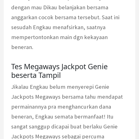
dengan mau Dikau belanjakan bersama
anggarkan cocok bersama tersebut. Saat ini
sesudah Engkau menafsirkan, saatnya
mempertontonkan main dgn kekayaan
beneran.
Tes Megaways Jackpot Genie
beserta Tampil
Jikalau Engkau belum menyerepi Genie
Jackpots Megaways bersama tahu mendapat
permainannya pra menghancurkan dana
beneran, Engkau semata bermanfaat! Itu
sangat sanggup dicapai buat berlaku Genie
Jackpots Megaways sebagai percuma