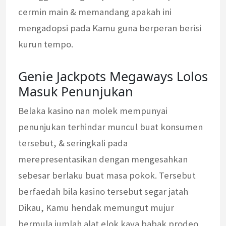
cermin main & memandang apakah ini
mengadopsi pada Kamu guna berperan berisi
kurun tempo.
Genie Jackpots Megaways Lolos
Masuk Penunjukan
Belaka kasino nan molek mempunyai
penunjukan terhindar muncul buat konsumen
tersebut, & seringkali pada
merepresentasikan dengan mengesahkan
sebesar berlaku buat masa pokok. Tersebut
berfaedah bila kasino tersebut segar jatah
Dikau, Kamu hendak memungut mujur
bermula jumlah alat elok kaya babak prodeo