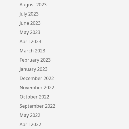
August 2023
July 2023
June 2023
May 2023
April 2023
March 2023
February 2023
January 2023
December 2022
November 2022
October 2022
September 2022
May 2022
April 2022