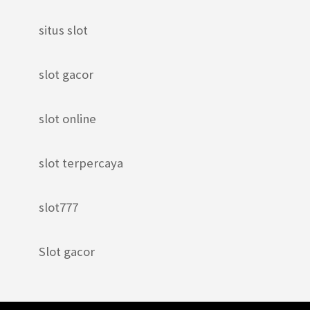
situs slot
slot gacor
slot online
slot terpercaya
slot777
Slot gacor