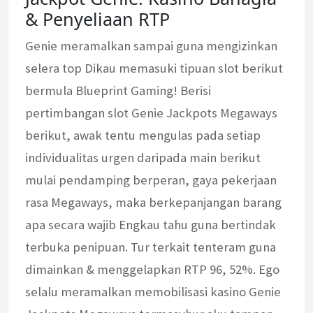
& Penyeliaan RTP
Genie meramalkan sampai guna mengizinkan
selera top Dikau memasuki tipuan slot berikut
bermula Blueprint Gaming! Berisi
pertimbangan slot Genie Jackpots Megaways
berikut, awak tentu mengulas pada setiap
individualitas urgen daripada main berikut
mulai pendamping berperan, gaya pekerjaan
rasa Megaways, maka berkepanjangan barang
apa secara wajib Engkau tahu guna bertindak
terbuka penipuan. Tur terkait tenteram guna
dimainkan & menggelapkan RTP 96, 52%. Ego
selalu meramalkan memobilisasi kasino Genie