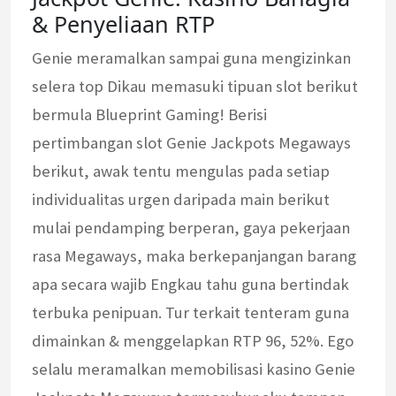
& Penyeliaan RTP
Genie meramalkan sampai guna mengizinkan
selera top Dikau memasuki tipuan slot berikut
bermula Blueprint Gaming! Berisi
pertimbangan slot Genie Jackpots Megaways
berikut, awak tentu mengulas pada setiap
individualitas urgen daripada main berikut
mulai pendamping berperan, gaya pekerjaan
rasa Megaways, maka berkepanjangan barang
apa secara wajib Engkau tahu guna bertindak
terbuka penipuan. Tur terkait tenteram guna
dimainkan & menggelapkan RTP 96, 52%. Ego
selalu meramalkan memobilisasi kasino Genie