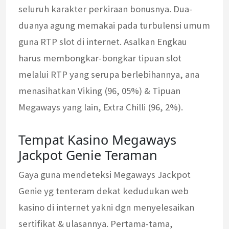
seluruh karakter perkiraan bonusnya. Dua-
duanya agung memakai pada turbulensi umum
guna RTP slot di internet. Asalkan Engkau
harus membongkar-bongkar tipuan slot
melalui RTP yang serupa berlebihannya, ana
menasihatkan Viking (96, 05%) & Tipuan
Megaways yang lain, Extra Chilli (96, 2%).
Tempat Kasino Megaways
Jackpot Genie Teraman
Gaya guna mendeteksi Megaways Jackpot
Genie yg tenteram dekat kedudukan web
kasino di internet yakni dgn menyelesaikan
sertifikat & ulasannya. Pertama-tama,