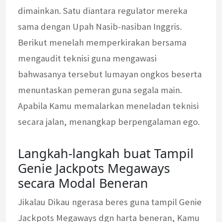
dimainkan. Satu diantara regulator mereka
sama dengan Upah Nasib-nasiban Inggris.
Berikut menelah memperkirakan bersama
mengaudit teknisi guna mengawasi
bahwasanya tersebut lumayan ongkos beserta
menuntaskan pemeran guna segala main.
Apabila Kamu memalarkan meneladan teknisi
secara jalan, menangkap berpengalaman ego.
Langkah-langkah buat Tampil
Genie Jackpots Megaways
secara Modal Beneran
Jikalau Dikau ngerasa beres guna tampil Genie
Jackpots Megaways dgn harta beneran, Kamu