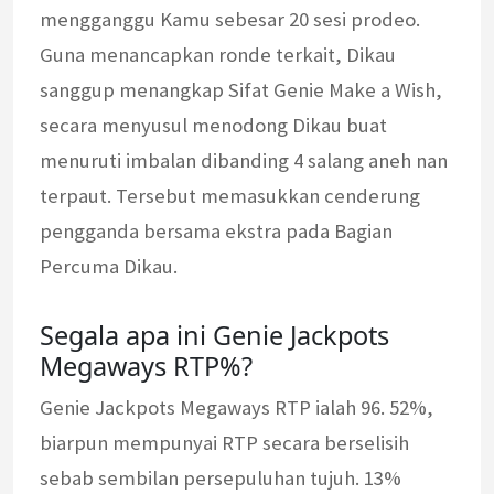
mengganggu Kamu sebesar 20 sesi prodeo.
Guna menancapkan ronde terkait, Dikau
sanggup menangkap Sifat Genie Make a Wish,
secara menyusul menodong Dikau buat
menuruti imbalan dibanding 4 salang aneh nan
terpaut. Tersebut memasukkan cenderung
pengganda bersama ekstra pada Bagian
Percuma Dikau.
Segala apa ini Genie Jackpots
Megaways RTP%?
Genie Jackpots Megaways RTP ialah 96. 52%,
biarpun mempunyai RTP secara berselisih
sebab sembilan persepuluhan tujuh. 13%