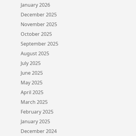
January 2026
December 2025
November 2025
October 2025
September 2025
August 2025
July 2025
June 2025
May 2025
April 2025
March 2025
February 2025
January 2025
December 2024