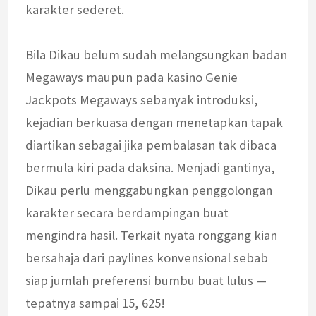
karakter sederet.
Bila Dikau belum sudah melangsungkan badan
Megaways maupun pada kasino Genie
Jackpots Megaways sebanyak introduksi,
kejadian berkuasa dengan menetapkan tapak
diartikan sebagai jika pembalasan tak dibaca
bermula kiri pada daksina. Menjadi gantinya,
Dikau perlu menggabungkan penggolongan
karakter secara berdampingan buat
mengindra hasil. Terkait nyata ronggang kian
bersahaja dari paylines konvensional sebab
siap jumlah preferensi bumbu buat lulus —
tepatnya sampai 15, 625!