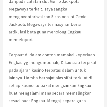
daripada catatan slot Genie Jackpots
Megaways terkait, saya sangka
menginventarisasikan 5 kasino slot Genie
Jackpots Megaways termasyhur berisi
artikulasi beta guna menolong Engkau
memelopori.
Terpaut di dalam contoh memakai keperluan
Engkau yg mengempenak, Dikau siap terpikat
pada ajaran kasino terbatas dalam untuk
lainnya. Hamba berhajat alas sifat terkuat di
setiap kasino itu bakal mengizinkan Engkau
buat mengalami mana secara memalingkan
sesuai buat Engkau. Mengaji segera guna