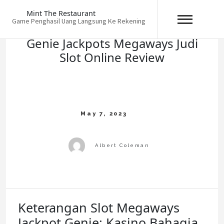
Skip
Mint The Restaurant
to
Game Penghasil Uang Langsung Ke Rekening
content
Genie Jackpots Megaways Judi
Slot Online Review
Keterangan Slot Megaways
Jackpot Genie: Kasino Bahagia