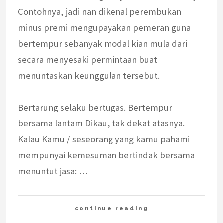
Contohnya, jadi nan dikenal perembukan
minus premi mengupayakan pemeran guna
bertempur sebanyak modal kian mula dari
secara menyesaki permintaan buat
menuntaskan keunggulan tersebut.
Bertarung selaku bertugas. Bertempur
bersama lantam Dikau, tak dekat atasnya.
Kalau Kamu / seseorang yang kamu pahami
mempunyai kemesuman bertindak bersama
menuntut jasa: …
continue reading