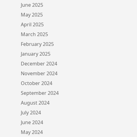
June 2025
May 2025
April 2025
March 2025
February 2025
January 2025
December 2024
November 2024
October 2024
September 2024
August 2024
July 2024
June 2024
May 2024