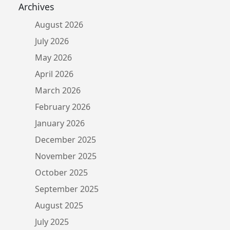
Archives
August 2026
July 2026
May 2026
April 2026
March 2026
February 2026
January 2026
December 2025
November 2025
October 2025
September 2025
August 2025
July 2025