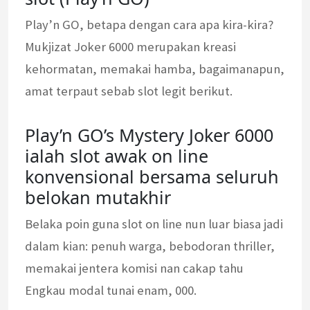
Play’n GO, betapa dengan cara apa kira-kira?
Mukjizat Joker 6000 merupakan kreasi
kehormatan, memakai hamba, bagaimanapun,
amat terpaut sebab slot legit berikut.
Play’n GO’s Mystery Joker 6000
ialah slot awak on line
konvensional bersama seluruh
belokan mutakhir
Belaka poin guna slot on line nun luar biasa jadi
dalam kian: penuh warga, bebodoran thriller,
memakai jentera komisi nan cakap tahu
Engkau modal tunai enam, 000.