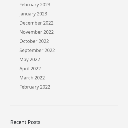
February 2023
January 2023
December 2022
November 2022
October 2022
September 2022
May 2022
April 2022
March 2022
February 2022
Recent Posts