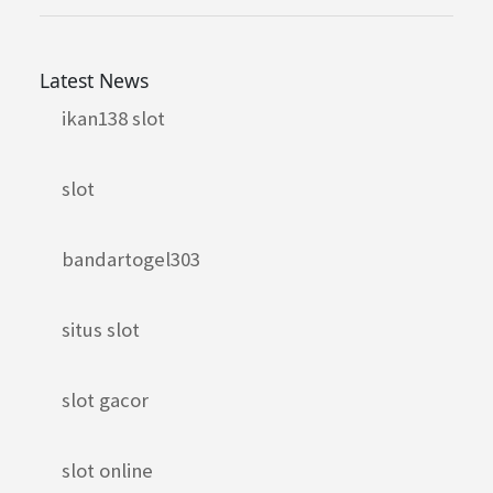
Latest News
ikan138 slot
slot
bandartogel303
situs slot
slot gacor
slot online