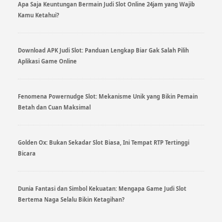
Apa Saja Keuntungan Bermain Judi Slot Online 24jam yang Wajib
Kamu Ketahui?
Download APK Judi Slot: Panduan Lengkap Biar Gak Salah Pilih
Aplikasi Game Online
Fenomena Powernudge Slot: Mekanisme Unik yang Bikin Pemain
Betah dan Cuan Maksimal
Golden Ox: Bukan Sekadar Slot Biasa, Ini Tempat RTP Tertinggi
Bicara
Dunia Fantasi dan Simbol Kekuatan: Mengapa Game Judi Slot
Bertema Naga Selalu Bikin Ketagihan?