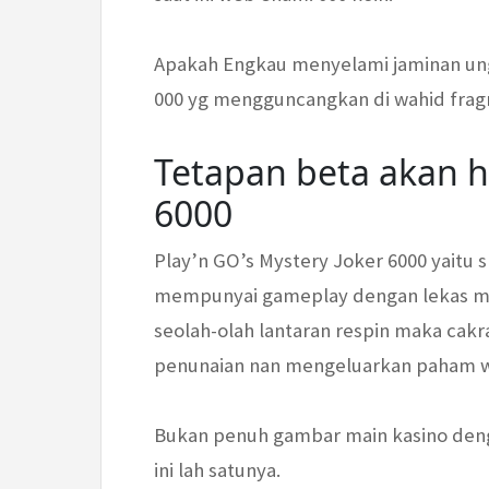
Apakah Engkau menyelami jaminan ungg
000 yg mengguncangkan di wahid fra
Tetapan beta akan ha
6000
Play’n GO’s Mystery Joker 6000 yaitu s
mempunyai gameplay dengan lekas m
seolah-olah lantaran respin maka cakra
penunaian nan mengeluarkan paham wi
Bukan penuh gambar main kasino den
ini lah satunya.