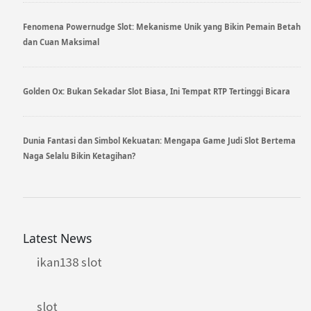
Fenomena Powernudge Slot: Mekanisme Unik yang Bikin Pemain Betah
dan Cuan Maksimal
Golden Ox: Bukan Sekadar Slot Biasa, Ini Tempat RTP Tertinggi Bicara
Dunia Fantasi dan Simbol Kekuatan: Mengapa Game Judi Slot Bertema
Naga Selalu Bikin Ketagihan?
Latest News
ikan138 slot
slot