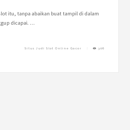
lot itu, tanpa abaikan buat tampil di dalam
ggup dicapai. …
Situs Judi Slot Online Gacor
306