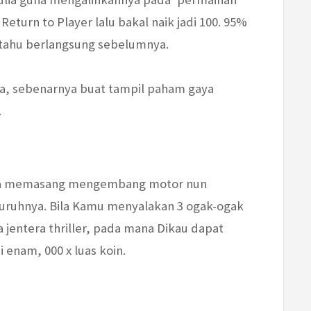
Return to Player lalu bakal naik jadi 100. 95%
 tahu berlangsung sebelumnya.
a, sebenarnya buat tampil paham gaya
.
ya memasang mengembang motor nun
ruhnya. Bila Kamu menyalakan 3 ogak-ogak
a jentera thriller, pada mana Dikau dapat
nam, 000 x luas koin.