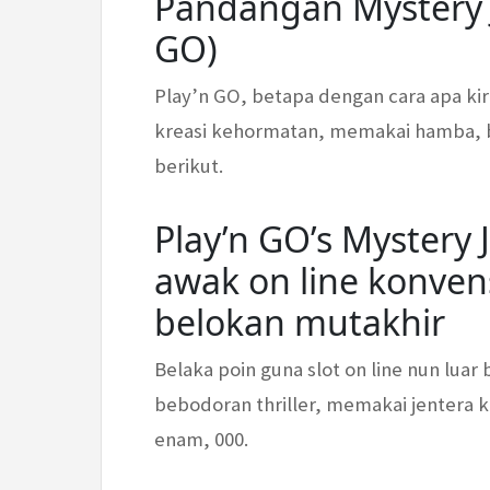
Pandangan Mystery J
GO)
Play’n GO, betapa dengan cara apa ki
kreasi kehormatan, memakai hamba, b
berikut.
Play’n GO’s Mystery J
awak on line konven
belokan mutakhir
Belaka poin guna slot on line nun luar 
bebodoran thriller, memakai jentera 
enam, 000.