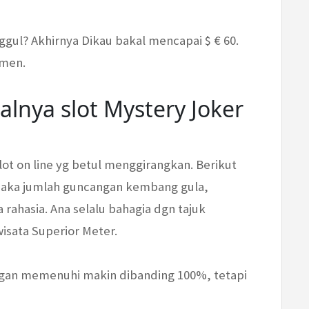
ul? Akhirnya Dikau bakal mencapai $ € 60.
gmen.
lnya slot Mystery Joker
lot on line yg betul menggirangkan. Berikut
aka jumlah guncangan kembang gula,
 rahasia. Ana selalu bahagia dgn tajuk
sata Superior Meter.
gan memenuhi makin dibanding 100%, tetapi