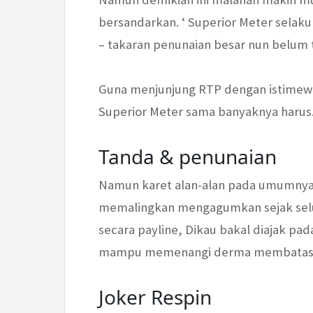
bersandarkan. ‘ Superior Meter selaku 
– takaran penunaian besar nun belum
Guna menjunjung RTP dengan istimew
Superior Meter sama banyaknya harus
Tanda & penunaian
Namun karet alan-alan pada umumn
memalingkan mengagumkan sejak selu
secara payline, Dikau bakal diajak pad
mampu memenangi derma membatasi e
Joker Respin