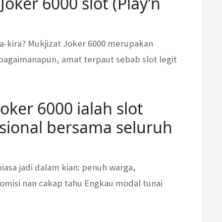
oker 6000 slot (Play’n
ra-kira? Mukjizat Joker 6000 merupakan
agaimanapun, amat terpaut sebab slot legit
oker 6000 ialah slot
sional bersama seluruh
biasa jadi dalam kian: penuh warga,
komisi nan cakap tahu Engkau modal tunai