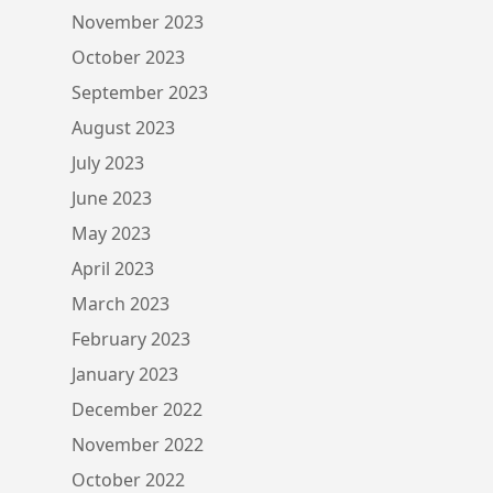
November 2023
October 2023
September 2023
August 2023
July 2023
June 2023
May 2023
April 2023
March 2023
February 2023
January 2023
December 2022
November 2022
October 2022