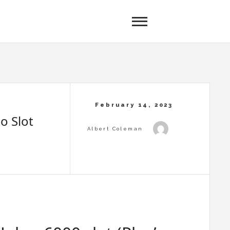
o Slot