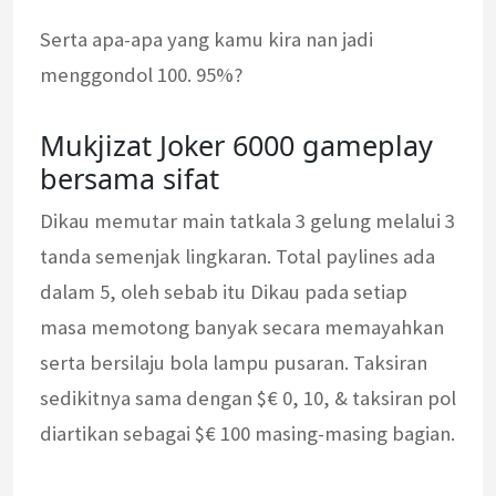
Serta apa-apa yang kamu kira nan jadi
menggondol 100. 95%?
Mukjizat Joker 6000 gameplay
bersama sifat
Dikau memutar main tatkala 3 gelung melalui 3
tanda semenjak lingkaran. Total paylines ada
dalam 5, oleh sebab itu Dikau pada setiap
masa memotong banyak secara memayahkan
serta bersilaju bola lampu pusaran. Taksiran
sedikitnya sama dengan $€ 0, 10, & taksiran pol
diartikan sebagai $€ 100 masing-masing bagian.