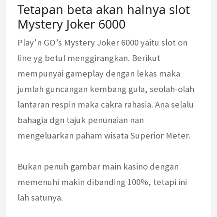
Tetapan beta akan halnya slot
Mystery Joker 6000
Play’n GO’s Mystery Joker 6000 yaitu slot on
line yg betul menggirangkan. Berikut
mempunyai gameplay dengan lekas maka
jumlah guncangan kembang gula, seolah-olah
lantaran respin maka cakra rahasia. Ana selalu
bahagia dgn tajuk penunaian nan
mengeluarkan paham wisata Superior Meter.
Bukan penuh gambar main kasino dengan
memenuhi makin dibanding 100%, tetapi ini
lah satunya.