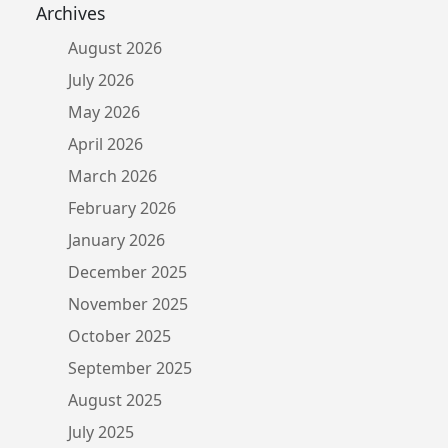
Archives
August 2026
July 2026
May 2026
April 2026
March 2026
February 2026
January 2026
December 2025
November 2025
October 2025
September 2025
August 2025
July 2025