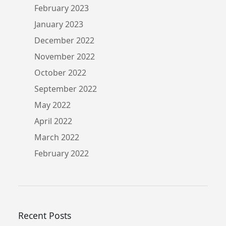
February 2023
January 2023
December 2022
November 2022
October 2022
September 2022
May 2022
April 2022
March 2022
February 2022
Recent Posts