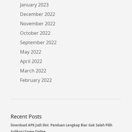
January 2023
December 2022
November 2022
October 2022
September 2022
May 2022
April 2022
March 2022
February 2022
Recent Posts
Download APK Judi Slot: Panduan Lengkap Biar Gak Salah Pilih
Aplikasi Game Online