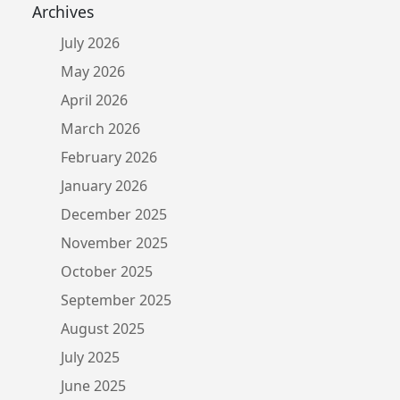
Archives
July 2026
May 2026
April 2026
March 2026
February 2026
January 2026
December 2025
November 2025
October 2025
September 2025
August 2025
July 2025
June 2025