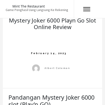
Skip
Mint The Restaurant
to
Game Penghasil Uang Langsung Ke Rekening
content
Mystery Joker 6000 Playn Go Slot
Online Review
Pandangan Mystery Joker 6000
slot (Play’n GO)