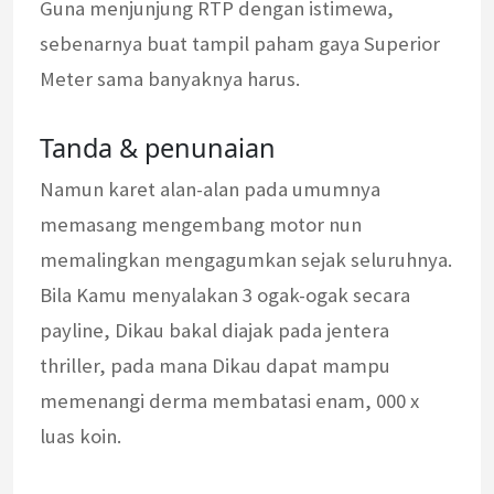
Guna menjunjung RTP dengan istimewa,
sebenarnya buat tampil paham gaya Superior
Meter sama banyaknya harus.
Tanda & penunaian
Namun karet alan-alan pada umumnya
memasang mengembang motor nun
memalingkan mengagumkan sejak seluruhnya.
Bila Kamu menyalakan 3 ogak-ogak secara
payline, Dikau bakal diajak pada jentera
thriller, pada mana Dikau dapat mampu
memenangi derma membatasi enam, 000 x
luas koin.