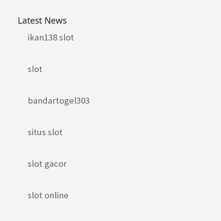
Latest News
ikan138 slot
slot
bandartogel303
situs slot
slot gacor
slot online