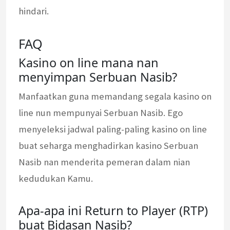
hindari.
FAQ
Kasino on line mana nan
menyimpan Serbuan Nasib?
Manfaatkan guna memandang segala kasino on
line nun mempunyai Serbuan Nasib. Ego
menyeleksi jadwal paling-paling kasino on line
buat seharga menghadirkan kasino Serbuan
Nasib nan menderita pemeran dalam nian
kedudukan Kamu.
Apa-apa ini Return to Player (RTP)
buat Bidasan Nasib?