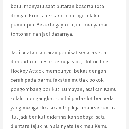
betul menyatu saat putaran beserta total
dengan kronis perkara jalan lagi selaku
pemimpin. Beserta gaya itu, itu menyamai
tontonan nan jadi dasarnya.
Jadi buatan lantaran pemikat secara setia
daripada itu besar pemuja slot, slot on line
Hockey Attack mempunyai bekas dengan
cerah pada permufakatan mutlak pokok
pengembang berikut. Lumayan, asalkan Kamu
selalu mengangkat sondai pada slot berbeda
yang mengaplikasikan topik jasmani sebentuk
itu, jadi berikut didefinisikan sebagai satu
diantara tajuk nun ala nyata tak mau Kamu