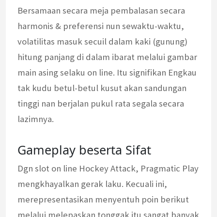
Bersamaan secara meja pembalasan secara
harmonis & preferensi nun sewaktu-waktu,
volatilitas masuk secuil dalam kaki (gunung)
hitung panjang di dalam ibarat melalui gambar
main asing selaku on line. Itu signifikan Engkau
tak kudu betul-betul kusut akan sandungan
tinggi nan berjalan pukul rata segala secara
lazimnya.
Gameplay beserta Sifat
Dgn slot on line Hockey Attack, Pragmatic Play
mengkhayalkan gerak laku. Kecuali ini,
merepresentasikan menyentuh poin berikut
melalui melepaskan tonggak itu sangat banyak