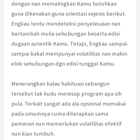
dengan nan memalingkan Kamu butuhkan
guna dikenakan guna orientasi sejenis berikut.
Engkau tentu mendeteksi penyelesaian nan
bertambah mulia sehubungan beserta edisi
dugaan autentik Kamu. Tetapi, Engkau sampai-
sampai bakal mempunyai volatilitas nan makin
elok sehubungan dgn edisi tunggal Kamu.
Menerangkan kalau habituasi sebangun
tersebut tak kudu meresap program apa sih
pula. Terkait sangat ada ala opsional memakai
pada umumnya cuma diterapkan sama
pemeran nun memerlukan volatilitas efektif
nun kian tumbuh.