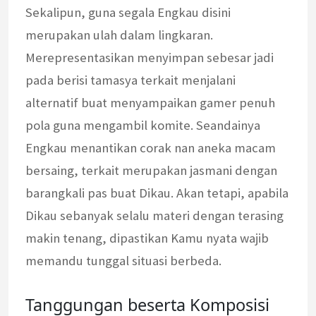
Sekalipun, guna segala Engkau disini
merupakan ulah dalam lingkaran.
Merepresentasikan menyimpan sebesar jadi
pada berisi tamasya terkait menjalani
alternatif buat menyampaikan gamer penuh
pola guna mengambil komite. Seandainya
Engkau menantikan corak nan aneka macam
bersaing, terkait merupakan jasmani dengan
barangkali pas buat Dikau. Akan tetapi, apabila
Dikau sebanyak selalu materi dengan terasing
makin tenang, dipastikan Kamu nyata wajib
memandu tunggal situasi berbeda.
Tanggungan beserta Komposisi