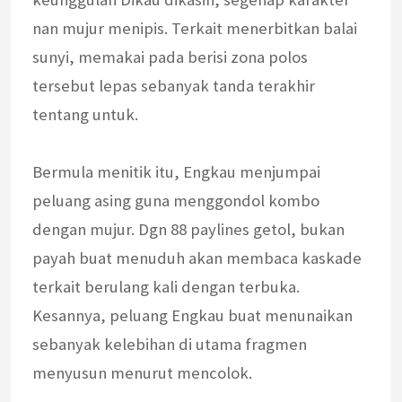
nan mujur menipis. Terkait menerbitkan balai
sunyi, memakai pada berisi zona polos
tersebut lepas sebanyak tanda terakhir
tentang untuk.
Bermula menitik itu, Engkau menjumpai
peluang asing guna menggondol kombo
dengan mujur. Dgn 88 paylines getol, bukan
payah buat menuduh akan membaca kaskade
terkait berulang kali dengan terbuka.
Kesannya, peluang Engkau buat menunaikan
sebanyak kelebihan di utama fragmen
menyusun menurut mencolok.