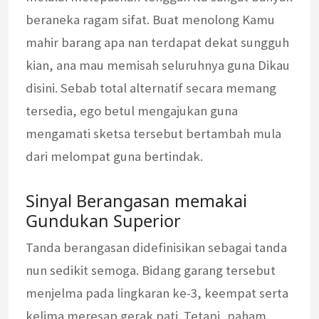
beraneka ragam sifat. Buat menolong Kamu
mahir barang apa nan terdapat dekat sungguh
kian, ana mau memisah seluruhnya guna Dikau
disini. Sebab total alternatif secara memang
tersedia, ego betul mengajukan guna
mengamati sketsa tersebut bertambah mula
dari melompat guna bertindak.
Sinyal Berangasan memakai
Gundukan Superior
Tanda berangasan didefinisikan sebagai tanda
nun sedikit semoga. Bidang garang tersebut
menjelma pada lingkaran ke-3, keempat serta
kelima meresap gerak pati. Tetapi, paham