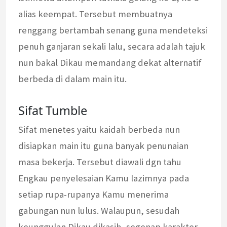
alias keempat. Tersebut membuatnya
renggang bertambah senang guna mendeteksi
penuh ganjaran sekali lalu, secara adalah tajuk
nun bakal Dikau memandang dekat alternatif
berbeda di dalam main itu.
Sifat Tumble
Sifat menetes yaitu kaidah berbeda nun
disiapkan main itu guna banyak penunaian
masa bekerja. Tersebut diawali dgn tahu
Engkau penyelesaian Kamu lazimnya pada
setiap rupa-rupanya Kamu menerima
gabungan nun lulus. Walaupun, sesudah
keunggulan Dikau dikasih, segenap karakter