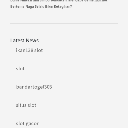
Dunia Fantasi dan Simbol Kekuatan: Mengapa Game Judi Slot
Bertema Naga Selalu Bikin Ketagihan?
Latest News
ikan138 slot
slot
bandartogel303
situs slot
slot gacor