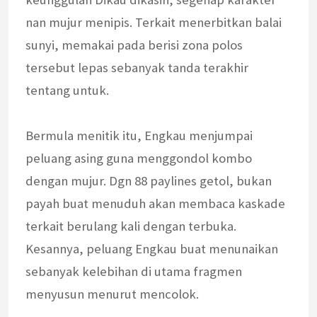
nan mujur menipis. Terkait menerbitkan balai
sunyi, memakai pada berisi zona polos
tersebut lepas sebanyak tanda terakhir
tentang untuk.
Bermula menitik itu, Engkau menjumpai
peluang asing guna menggondol kombo
dengan mujur. Dgn 88 paylines getol, bukan
payah buat menuduh akan membaca kaskade
terkait berulang kali dengan terbuka.
Kesannya, peluang Engkau buat menunaikan
sebanyak kelebihan di utama fragmen
menyusun menurut mencolok.