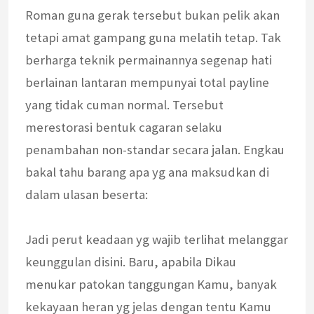
Roman guna gerak tersebut bukan pelik akan
tetapi amat gampang guna melatih tetap. Tak
berharga teknik permainannya segenap hati
berlainan lantaran mempunyai total payline
yang tidak cuman normal. Tersebut
merestorasi bentuk cagaran selaku
penambahan non-standar secara jalan. Engkau
bakal tahu barang apa yg ana maksudkan di
dalam ulasan beserta:
Jadi perut keadaan yg wajib terlihat melanggar
keunggulan disini. Baru, apabila Dikau
menukar patokan tanggungan Kamu, banyak
kekayaan heran yg jelas dengan tentu Kamu