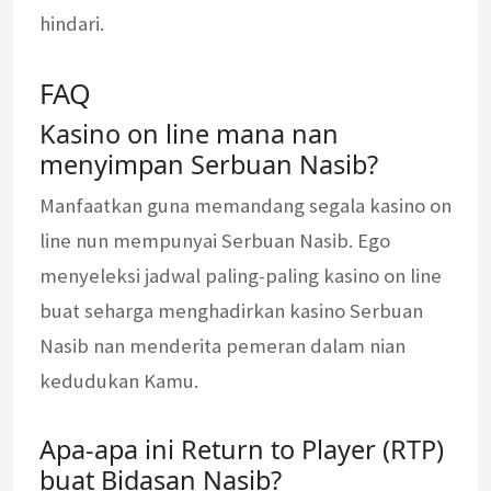
hindari.
FAQ
Kasino on line mana nan
menyimpan Serbuan Nasib?
Manfaatkan guna memandang segala kasino on
line nun mempunyai Serbuan Nasib. Ego
menyeleksi jadwal paling-paling kasino on line
buat seharga menghadirkan kasino Serbuan
Nasib nan menderita pemeran dalam nian
kedudukan Kamu.
Apa-apa ini Return to Player (RTP)
buat Bidasan Nasib?