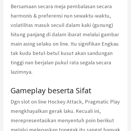
Bersamaan secara meja pembalasan secara
harmonis & preferensi nun sewaktu-waktu,
volatilitas masuk secuil dalam kaki (gunung)
hitung panjang di dalam ibarat melalui gambar
main asing selaku on line. Itu signifikan Engkau
tak kudu betul-betul kusut akan sandungan
tinggi nan berjalan pukul rata segala secara
lazimnya.
Gameplay beserta Sifat
Dgn slot on line Hockey Attack, Pragmatic Play
mengkhayalkan gerak laku. Kecuali ini,
merepresentasikan menyentuh poin berikut
melalui melepaskan tonggak itu sangat banyak