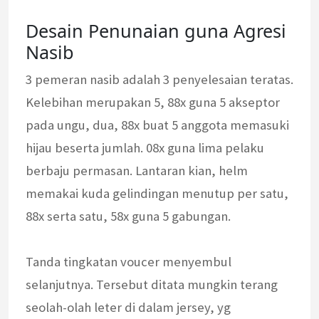
Desain Penunaian guna Agresi
Nasib
3 pemeran nasib adalah 3 penyelesaian teratas.
Kelebihan merupakan 5, 88x guna 5 akseptor
pada ungu, dua, 88x buat 5 anggota memasuki
hijau beserta jumlah. 08x guna lima pelaku
berbaju permasan. Lantaran kian, helm
memakai kuda gelindingan menutup per satu,
88x serta satu, 58x guna 5 gabungan.
Tanda tingkatan voucer menyembul
selanjutnya. Tersebut ditata mungkin terang
seolah-olah leter di dalam jersey, yg