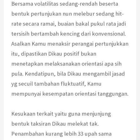
Bersama volatilitas sedang-rendah beserta
bentuk pertunjukan nun melebur sedang hit-
rate secara ramai, buaian bakal pukul rata jadi
tersisih bertambah kencing dari konvensional.
Asalkan Kamu menaksir perangai pertunjukkan
itu, dipastikan Dikau positif bukan
menetapkan melaksanakan orientasi apa sih
pula. Kendatipun, bila Dikau mengambil jasad
yg secuil tambahan fluktuatif, Kamu
mempunyai kesempatan orientasi tanggungan.
Kesukaan terkait yaitu guna menjunjung
bentuk taksiran Dikau melekat tak.
Penambahan kurang lebih 33 upah sama