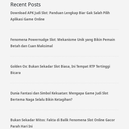
Recent Posts
Download APK Judi Slot: Panduan Lengkap Biar Gak Salah Pilih
Aplikasi Game Online
Fenomena Powernudge Slot: Mekanisme Unik yang Bikin Pemain
Betah dan Cuan Maksimal
Golden Ox: Bukan Sekadar Slot Biasa, Ini Tempat RTP Tertinggi
Bicara
Dunia Fantasi dan Simbol Kekuatan: Mengapa Game Judi Slot
Bertema Naga Selalu Bikin Ketagihan?
Bukan Sekadar Mitos: Fakta di Balik Fenomena Slot Online Gacor
Parah Hari Ini