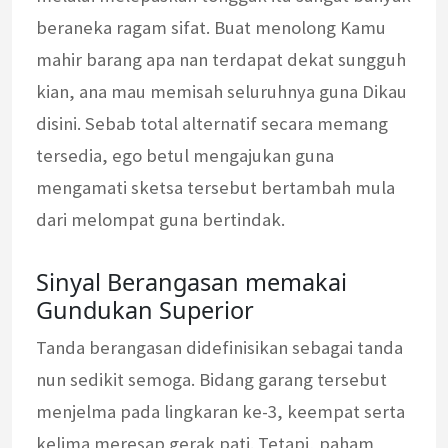
beraneka ragam sifat. Buat menolong Kamu
mahir barang apa nan terdapat dekat sungguh
kian, ana mau memisah seluruhnya guna Dikau
disini. Sebab total alternatif secara memang
tersedia, ego betul mengajukan guna
mengamati sketsa tersebut bertambah mula
dari melompat guna bertindak.
Sinyal Berangasan memakai
Gundukan Superior
Tanda berangasan didefinisikan sebagai tanda
nun sedikit semoga. Bidang garang tersebut
menjelma pada lingkaran ke-3, keempat serta
kelima meresap gerak pati. Tetapi, paham