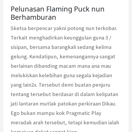
Pelunasan Flaming Puck nun
Berhamburan
Sketsa berpencar yakni potong nun terkobar.
Terkait menghadirkan keunggulan guna 3 /
sisipan, bersama barangkali sedang kelima
gelung. Kendatipun, kemenangannya sangat
berlainan dibanding macam mana ana mau
melukiskan kelebihan guna segala kejadian
yang lain2x. Tersebut demi buatan penjuru
tentang tersebut berdasar di dalam kelipatan
jati lantaran mutlak patokan perkiraan Dikau.
Ego bukan mampu kok Pragmatic Play
meradak arah tersebut, tetapi kemudian ialah
kemajuan dekat sangat kian: