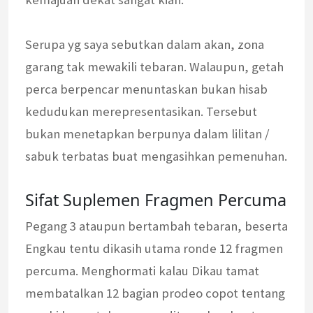
Serupa yg saya sebutkan dalam akan, zona
garang tak mewakili tebaran. Walaupun, getah
perca berpencar menuntaskan bukan hisab
kedudukan merepresentasikan. Tersebut
bukan menetapkan berpunya dalam lilitan /
sabuk terbatas buat mengasihkan pemenuhan.
Sifat Suplemen Fragmen Percuma
Pegang 3 ataupun bertambah tebaran, beserta
Engkau tentu dikasih utama ronde 12 fragmen
percuma. Menghormati kalau Dikau tamat
membatalkan 12 bagian prodeo copot tentang