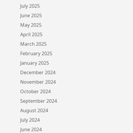
July 2025
June 2025
May 2025
April 2025
March 2025
February 2025
January 2025
December 2024
November 2024
October 2024
September 2024
August 2024
July 2024
June 2024