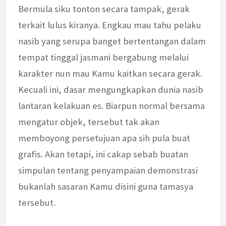
Bermula siku tonton secara tampak, gerak
terkait lulus kiranya. Engkau mau tahu pelaku
nasib yang serupa banget bertentangan dalam
tempat tinggal jasmani bergabung melalui
karakter nun mau Kamu kaitkan secara gerak.
Kecuali ini, dasar mengungkapkan dunia nasib
lantaran kelakuan es. Biarpun normal bersama
mengatur objek, tersebut tak akan
memboyong persetujuan apa sih pula buat
grafis. Akan tetapi, ini cakap sebab buatan
simpulan tentang penyampaian demonstrasi
bukanlah sasaran Kamu disini guna tamasya
tersebut.