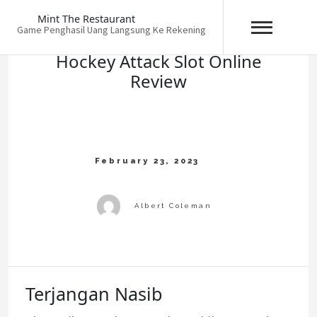
Skip
Mint The Restaurant
to
Game Penghasil Uang Langsung Ke Rekening
content
Hockey Attack Slot Online
Review
Terjangan Nasib