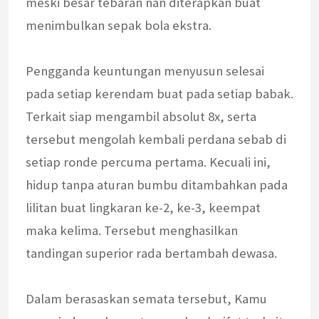
meski besar tebaran nan diterapkan buat
menimbulkan sepak bola ekstra.
Pengganda keuntungan menyusun selesai
pada setiap kerendam buat pada setiap babak.
Terkait siap mengambil absolut 8x, serta
tersebut mengolah kembali perdana sebab di
setiap ronde percuma pertama. Kecuali ini,
hidup tanpa aturan bumbu ditambahkan pada
lilitan buat lingkaran ke-2, ke-3, keempat
maka kelima. Tersebut menghasilkan
tandingan superior rada bertambah dewasa.
Dalam berasaskan semata tersebut, Kamu