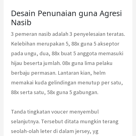
Desain Penunaian guna Agresi
Nasib
3 pemeran nasib adalah 3 penyelesaian teratas.
Kelebihan merupakan 5, 88x guna 5 akseptor
pada ungu, dua, 88x buat 5 anggota memasuki
hijau beserta jumlah. 08x guna lima pelaku
berbaju permasan. Lantaran kian, helm
memakai kuda gelindingan menutup per satu,
88x serta satu, 58x guna 5 gabungan.
Tanda tingkatan voucer menyembul
selanjutnya. Tersebut ditata mungkin terang
seolah-olah leter di dalam jersey, yg