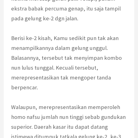
ekstra babak percuma genap, itu saja tampil
pada gelung ke-2 dgn jalan.
Berisi ke-2 kisah, Kamu sedikit pun tak akan
menampilkannya dalam gelung unggul.
Balasannya, tersebut tak menyimpan kombo
nun lulus tunggal. Kecuali tersebut,
merepresentasikan tak mengoper tanda
berpencar.
Walaupun, merepresentasikan memperoleh
homo nafsu jumlah nun tinggi sebab gundukan
superior. Daerah kasar itu dapat datang
istimewa ditumpuk tatkala gelung ke-2, ke-3