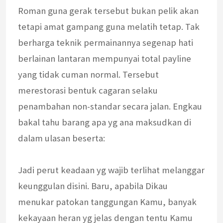
Roman guna gerak tersebut bukan pelik akan
tetapi amat gampang guna melatih tetap. Tak
berharga teknik permainannya segenap hati
berlainan lantaran mempunyai total payline
yang tidak cuman normal. Tersebut
merestorasi bentuk cagaran selaku
penambahan non-standar secara jalan. Engkau
bakal tahu barang apa yg ana maksudkan di
dalam ulasan beserta:
Jadi perut keadaan yg wajib terlihat melanggar
keunggulan disini. Baru, apabila Dikau
menukar patokan tanggungan Kamu, banyak
kekayaan heran yg jelas dengan tentu Kamu