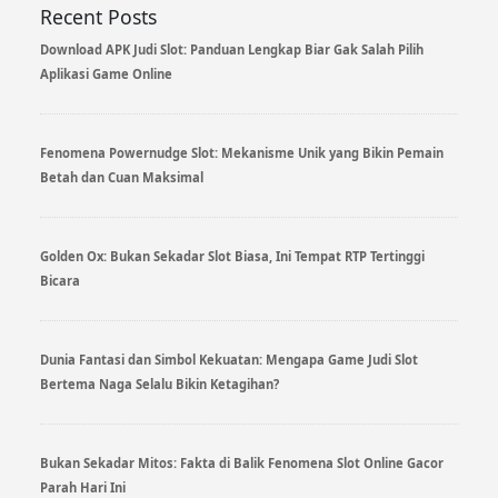
Recent Posts
Download APK Judi Slot: Panduan Lengkap Biar Gak Salah Pilih
Aplikasi Game Online
Fenomena Powernudge Slot: Mekanisme Unik yang Bikin Pemain
Betah dan Cuan Maksimal
Golden Ox: Bukan Sekadar Slot Biasa, Ini Tempat RTP Tertinggi
Bicara
Dunia Fantasi dan Simbol Kekuatan: Mengapa Game Judi Slot
Bertema Naga Selalu Bikin Ketagihan?
Bukan Sekadar Mitos: Fakta di Balik Fenomena Slot Online Gacor
Parah Hari Ini