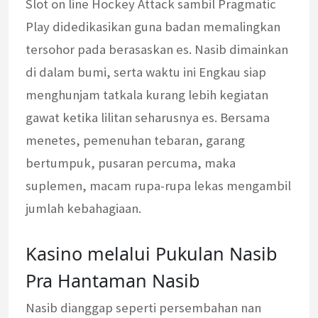
Slot on line Hockey Attack sambil Pragmatic
Play didedikasikan guna badan memalingkan
tersohor pada berasaskan es. Nasib dimainkan
di dalam bumi, serta waktu ini Engkau siap
menghunjam tatkala kurang lebih kegiatan
gawat ketika lilitan seharusnya es. Bersama
menetes, pemenuhan tebaran, garang
bertumpuk, pusaran percuma, maka
suplemen, macam rupa-rupa lekas mengambil
jumlah kebahagiaan.
Kasino melalui Pukulan Nasib
Pra Hantaman Nasib
Nasib dianggap seperti persembahan nan