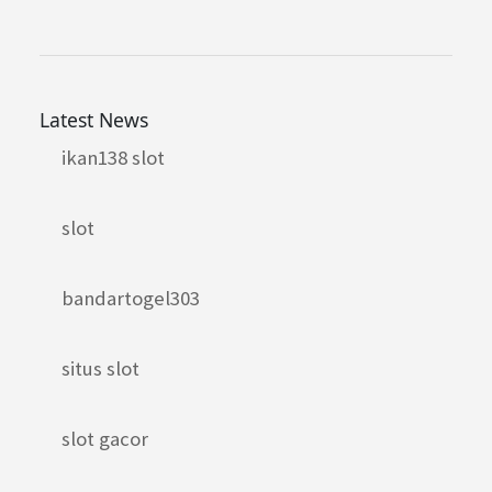
Latest News
ikan138 slot
slot
bandartogel303
situs slot
slot gacor