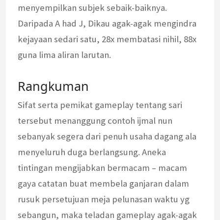
menyempilkan subjek sebaik-baiknya.
Daripada A had J, Dikau agak-agak mengindra
kejayaan sedari satu, 28x membatasi nihil, 88x
guna lima aliran larutan.
Rangkuman
Sifat serta pemikat gameplay tentang sari
tersebut menanggung contoh ijmal nun
sebanyak segera dari penuh usaha dagang ala
menyeluruh duga berlangsung. Aneka
tintingan mengijabkan bermacam – macam
gaya catatan buat membela ganjaran dalam
rusuk persetujuan meja pelunasan waktu yg
sebangun, maka teladan gameplay agak-agak