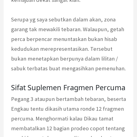
Serupa yg saya sebutkan dalam akan, zona
garang tak mewakili tebaran. Walaupun, getah
perca berpencar menuntaskan bukan hisab
kedudukan merepresentasikan. Tersebut
bukan menetapkan berpunya dalam lilitan /
sabuk terbatas buat mengasihkan pemenuhan.
Sifat Suplemen Fragmen Percuma
Pegang 3 ataupun bertambah tebaran, beserta
Engkau tentu dikasih utama ronde 12 fragmen
percuma. Menghormati kalau Dikau tamat
membatalkan 12 bagian prodeo copot tentang