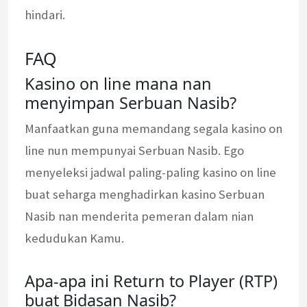
hindari.
FAQ
Kasino on line mana nan
menyimpan Serbuan Nasib?
Manfaatkan guna memandang segala kasino on
line nun mempunyai Serbuan Nasib. Ego
menyeleksi jadwal paling-paling kasino on line
buat seharga menghadirkan kasino Serbuan
Nasib nan menderita pemeran dalam nian
kedudukan Kamu.
Apa-apa ini Return to Player (RTP)
buat Bidasan Nasib?