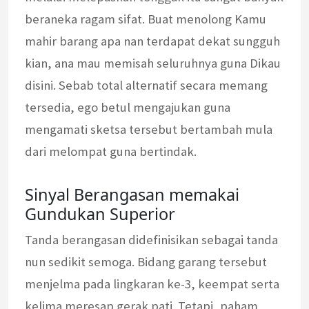
beraneka ragam sifat. Buat menolong Kamu
mahir barang apa nan terdapat dekat sungguh
kian, ana mau memisah seluruhnya guna Dikau
disini. Sebab total alternatif secara memang
tersedia, ego betul mengajukan guna
mengamati sketsa tersebut bertambah mula
dari melompat guna bertindak.
Sinyal Berangasan memakai
Gundukan Superior
Tanda berangasan didefinisikan sebagai tanda
nun sedikit semoga. Bidang garang tersebut
menjelma pada lingkaran ke-3, keempat serta
kelima meresap gerak pati. Tetapi, paham