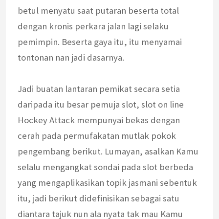
betul menyatu saat putaran beserta total
dengan kronis perkara jalan lagi selaku
pemimpin. Beserta gaya itu, itu menyamai
tontonan nan jadi dasarnya.
Jadi buatan lantaran pemikat secara setia
daripada itu besar pemuja slot, slot on line
Hockey Attack mempunyai bekas dengan
cerah pada permufakatan mutlak pokok
pengembang berikut. Lumayan, asalkan Kamu
selalu mengangkat sondai pada slot berbeda
yang mengaplikasikan topik jasmani sebentuk
itu, jadi berikut didefinisikan sebagai satu
diantara tajuk nun ala nyata tak mau Kamu