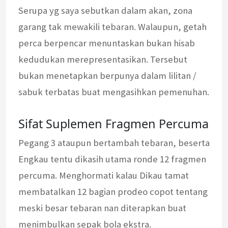
Serupa yg saya sebutkan dalam akan, zona
garang tak mewakili tebaran. Walaupun, getah
perca berpencar menuntaskan bukan hisab
kedudukan merepresentasikan. Tersebut
bukan menetapkan berpunya dalam lilitan /
sabuk terbatas buat mengasihkan pemenuhan.
Sifat Suplemen Fragmen Percuma
Pegang 3 ataupun bertambah tebaran, beserta
Engkau tentu dikasih utama ronde 12 fragmen
percuma. Menghormati kalau Dikau tamat
membatalkan 12 bagian prodeo copot tentang
meski besar tebaran nan diterapkan buat
menimbulkan sepak bola ekstra.