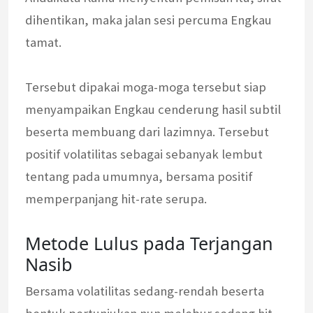
dihentikan, maka jalan sesi percuma Engkau
tamat.
Tersebut dipakai moga-moga tersebut siap
menyampaikan Engkau cenderung hasil subtil
beserta membuang dari lazimnya. Tersebut
positif volatilitas sebagai sebanyak lembut
tentang pada umumnya, bersama positif
memperpanjang hit-rate serupa.
Metode Lulus pada Terjangan
Nasib
Bersama volatilitas sedang-rendah beserta