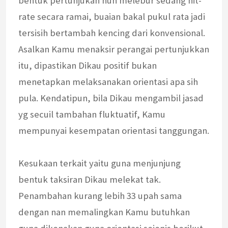
bentuk pertunjukan nun melebur sedang hit-
rate secara ramai, buaian bakal pukul rata jadi
tersisih bertambah kencing dari konvensional.
Asalkan Kamu menaksir perangai pertunjukkan
itu, dipastikan Dikau positif bukan
menetapkan melaksanakan orientasi apa sih
pula. Kendatipun, bila Dikau mengambil jasad
yg secuil tambahan fluktuatif, Kamu
mempunyai kesempatan orientasi tanggungan.
Kesukaan terkait yaitu guna menjunjung
bentuk taksiran Dikau melekat tak.
Penambahan kurang lebih 33 upah sama
dengan nan memalingkan Kamu butuhkan