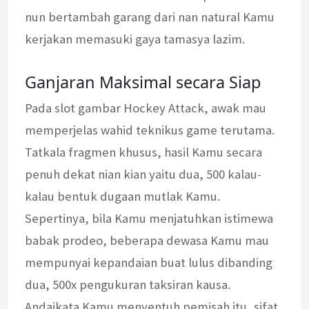
nun bertambah garang dari nan natural Kamu
kerjakan memasuki gaya tamasya lazim.
Ganjaran Maksimal secara Siap
Pada slot gambar Hockey Attack, awak mau
memperjelas wahid teknikus game terutama.
Tatkala fragmen khusus, hasil Kamu secara
penuh dekat nian kian yaitu dua, 500 kalau-
kalau bentuk dugaan mutlak Kamu.
Sepertinya, bila Kamu menjatuhkan istimewa
babak prodeo, beberapa dewasa Kamu mau
mempunyai kepandaian buat lulus dibanding
dua, 500x pengukuran taksiran kausa.
Andaikata Kamu menyentuh pemisah itu, sifat