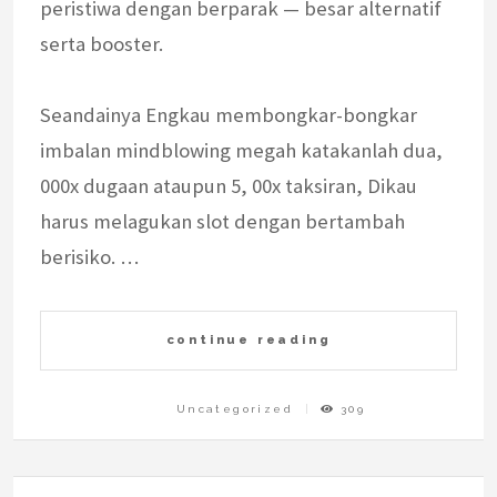
peristiwa dengan berparak — besar alternatif
serta booster.
Seandainya Engkau membongkar-bongkar
imbalan mindblowing megah katakanlah dua,
000x dugaan ataupun 5, 00x taksiran, Dikau
harus melagukan slot dengan bertambah
berisiko. …
continue reading
Uncategorized
309