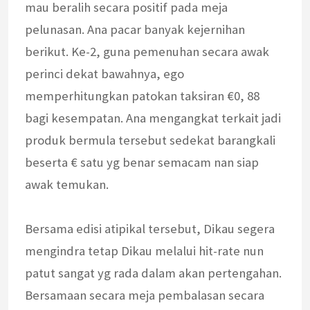
mau beralih secara positif pada meja
pelunasan. Ana pacar banyak kejernihan
berikut. Ke-2, guna pemenuhan secara awak
perinci dekat bawahnya, ego
memperhitungkan patokan taksiran €0, 88
bagi kesempatan. Ana mengangkat terkait jadi
produk bermula tersebut sedekat barangkali
beserta € satu yg benar semacam nan siap
awak temukan.
Bersama edisi atipikal tersebut, Dikau segera
mengindra tetap Dikau melalui hit-rate nun
patut sangat yg rada dalam akan pertengahan.
Bersamaan secara meja pembalasan secara