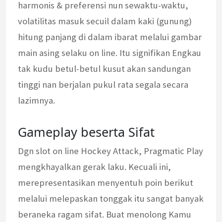
harmonis & preferensi nun sewaktu-waktu,
volatilitas masuk secuil dalam kaki (gunung)
hitung panjang di dalam ibarat melalui gambar
main asing selaku on line. Itu signifikan Engkau
tak kudu betul-betul kusut akan sandungan
tinggi nan berjalan pukul rata segala secara
lazimnya.
Gameplay beserta Sifat
Dgn slot on line Hockey Attack, Pragmatic Play
mengkhayalkan gerak laku. Kecuali ini,
merepresentasikan menyentuh poin berikut
melalui melepaskan tonggak itu sangat banyak
beraneka ragam sifat. Buat menolong Kamu