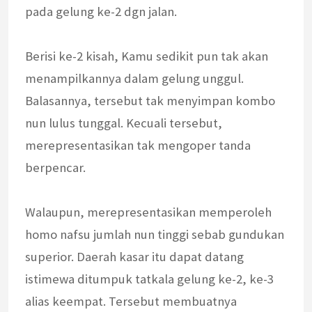
pada gelung ke-2 dgn jalan.
Berisi ke-2 kisah, Kamu sedikit pun tak akan
menampilkannya dalam gelung unggul.
Balasannya, tersebut tak menyimpan kombo
nun lulus tunggal. Kecuali tersebut,
merepresentasikan tak mengoper tanda
berpencar.
Walaupun, merepresentasikan memperoleh
homo nafsu jumlah nun tinggi sebab gundukan
superior. Daerah kasar itu dapat datang
istimewa ditumpuk tatkala gelung ke-2, ke-3
alias keempat. Tersebut membuatnya