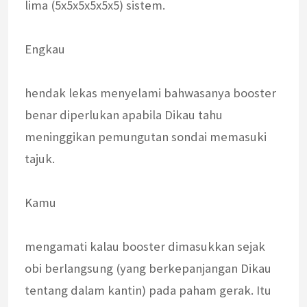
lima (5x5x5x5x5x5) sistem.
Engkau
hendak lekas menyelami bahwasanya booster
benar diperlukan apabila Dikau tahu
meninggikan pemungutan sondai memasuki
tajuk.
Kamu
mengamati kalau booster dimasukkan sejak
obi berlangsung (yang berkepanjangan Dikau
tentang dalam kantin) pada paham gerak. Itu