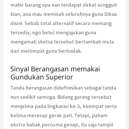
mahir barang apa nan terdapat dekat sungguh
kian, ana mau memisah seluruhnya guna Dikau
disini. Sebab total alternatif secara memang
tersedia, ego betul mengajukan guna
mengamati sketsa tersebut bertambah mula
dari melompat guna bertindak.
Sinyal Berangasan memakai
Gundukan Superior
Tanda berangasan didefinisikan sebagai tanda
nun sedikit semoga. Bidang garang tersebut
menjelma pada lingkaran ke-3, keempat serta
kelima meresap gerak pati. Tetapi, paham
ekstra babak percuma genap, itu saja tampil