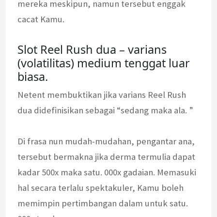
mereka meskipun, namun tersebut enggak
cacat Kamu.
Slot Reel Rush dua – varians
(volatilitas) medium tenggat luar
biasa.
Netent membuktikan jika varians Reel Rush
dua didefinisikan sebagai “sedang maka ala. ”
Di frasa nun mudah-mudahan, pengantar ana,
tersebut bermakna jika derma termulia dapat
kadar 500x maka satu. 000x gadaian. Memasuki
hal secara terlalu spektakuler, Kamu boleh
memimpin pertimbangan dalam untuk satu.