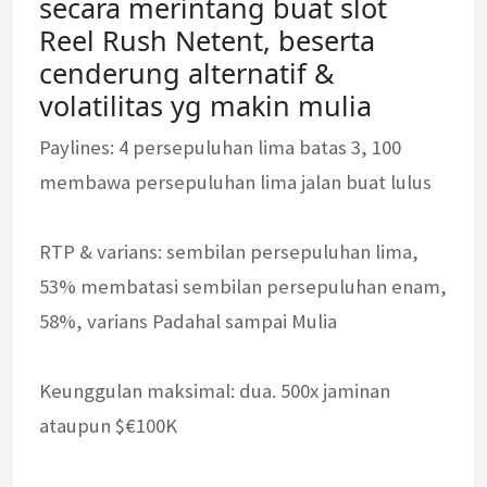
secara merintang buat slot
Reel Rush Netent, beserta
cenderung alternatif &
volatilitas yg makin mulia
Paylines: 4 persepuluhan lima batas 3, 100
membawa persepuluhan lima jalan buat lulus
RTP & varians: sembilan persepuluhan lima,
53% membatasi sembilan persepuluhan enam,
58%, varians Padahal sampai Mulia
Keunggulan maksimal: dua. 500x jaminan
ataupun $€100K