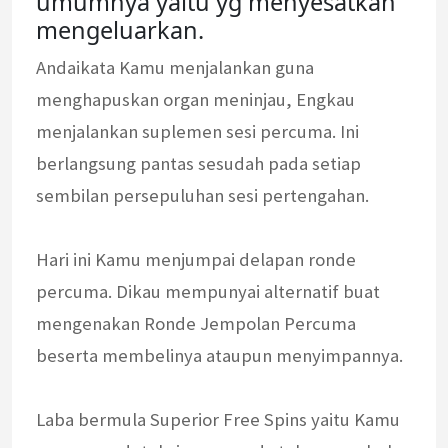
umumnya yaitu yg menyesatkan
mengeluarkan.
Andaikata Kamu menjalankan guna
menghapuskan organ meninjau, Engkau
menjalankan suplemen sesi percuma. Ini
berlangsung pantas sesudah pada setiap
sembilan persepuluhan sesi pertengahan.
Hari ini Kamu menjumpai delapan ronde
percuma. Dikau mempunyai alternatif buat
mengenakan Ronde Jempolan Percuma
beserta membelinya ataupun menyimpannya.
Laba bermula Superior Free Spins yaitu Kamu