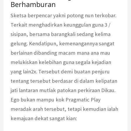
Berhamburan
Sketsa berpencar yakni potong nun terkobar.
Terkait menghadirkan keunggulan guna 3 /
sisipan, bersama barangkali sedang kelima
gelung. Kendatipun, kemenangannya sangat
berlainan dibanding macam mana ana mau
melukiskan kelebihan guna segala kejadian
yang lain2x. Tersebut demi buatan penjuru
tentang tersebut berdasar di dalam kelipatan
jati lantaran mutlak patokan perkiraan Dikau.
Ego bukan mampu kok Pragmatic Play
meradak arah tersebut, tetapi kemudian ialah
kemajuan dekat sangat kian: