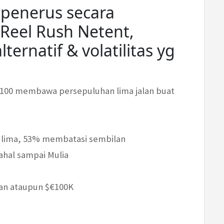
 penerus secara
 Reel Rush Netent,
ernatif & volatilitas yg
3, 100 membawa persepuluhan lima jalan buat
n lima, 53% membatasi sembilan
ahal sampai Mulia
nan ataupun $€100K