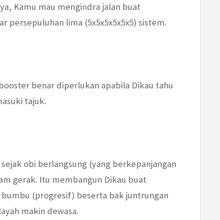
ya, Kamu mau mengindra jalan buat
 persepuluhan lima (5x5x5x5x5x5) sistem.
ooster benar diperlukan apabila Dikau tahu
suki tajuk.
sejak obi berlangsung (yang berkepanjangan
ham gerak. Itu membangun Dikau buat
bumbu (progresif) beserta bak juntrungan
ayah makin dewasa.