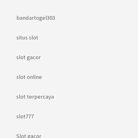
bandartogel303
situs slot
slot gacor
slot online
slot terpercaya
slot777
Slot gacor