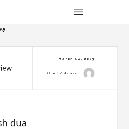
lay
view
ush dua