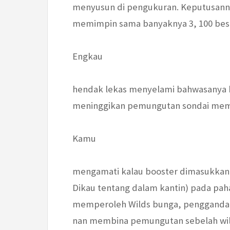
menyusun di pengukuran. Keputusann
memimpin sama banyaknya 3, 100 besar
Engkau
hendak lekas menyelami bahwasanya b
meninggikan pemungutan sondai mema
Kamu
mengamati kalau booster dimasukkan 
Dikau tentang dalam kantin) pada pa
memperoleh Wilds bunga, pengganda 
nan membina pemungutan sebelah wil