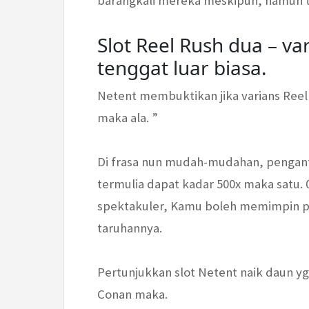
barangkali mereka meskipun, namun 
Slot Reel Rush dua – var
tenggat luar biasa.
Netent membuktikan jika varians Reel
maka ala. ”
Di frasa nun mudah-mudahan, pengant
termulia dapat kadar 500x maka satu. 
spektakuler, Kamu boleh memimpin p
taruhannya.
Pertunjukkan slot Netent naik daun yg 
Conan maka.