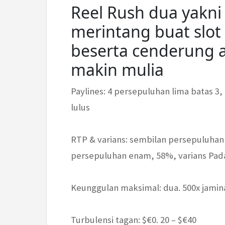
Reel Rush dua yakni
merintang buat slot
beserta cenderung alt
makin mulia
Paylines: 4 persepuluhan lima batas 
lulus
RTP & varians: sembilan persepuluha
persepuluhan enam, 58%, varians Pad
Keunggulan maksimal: dua. 500x jami
Turbulensi tagan: $€0. 20 – $€40