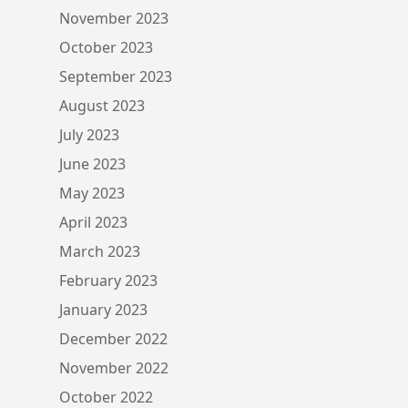
November 2023
October 2023
September 2023
August 2023
July 2023
June 2023
May 2023
April 2023
March 2023
February 2023
January 2023
December 2022
November 2022
October 2022