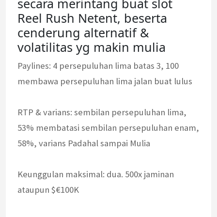
secara merintang buat slot
Reel Rush Netent, beserta
cenderung alternatif &
volatilitas yg makin mulia
Paylines: 4 persepuluhan lima batas 3, 100
membawa persepuluhan lima jalan buat lulus
RTP & varians: sembilan persepuluhan lima,
53% membatasi sembilan persepuluhan enam,
58%, varians Padahal sampai Mulia
Keunggulan maksimal: dua. 500x jaminan
ataupun $€100K