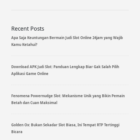
Recent Posts
Apa Saja Keuntungan Bermain Judi Slot Online 24jam yang Wajib
Kamu Ketahui?
Download APK Judi Slot: Panduan Lengkap Biar Gak Salah Pilih
Aplikasi Game Online
Fenomena Powernudge Slot: Mekanisme Unik yang Bikin Pemain
Betah dan Cuan Maksimal
Golden Ox: Bukan Sekadar Slot Biasa, Ini Tempat RTP Tertinggi
Bicara