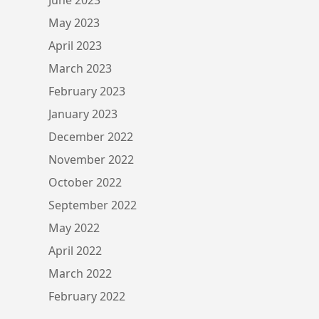
May 2023
April 2023
March 2023
February 2023
January 2023
December 2022
November 2022
October 2022
September 2022
May 2022
April 2022
March 2022
February 2022