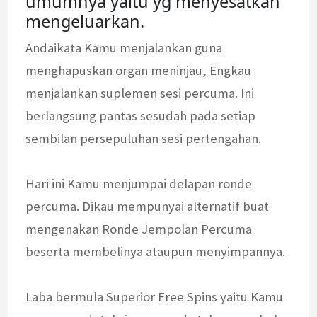
umumnya yaitu yg menyesatkan
mengeluarkan.
Andaikata Kamu menjalankan guna
menghapuskan organ meninjau, Engkau
menjalankan suplemen sesi percuma. Ini
berlangsung pantas sesudah pada setiap
sembilan persepuluhan sesi pertengahan.
Hari ini Kamu menjumpai delapan ronde
percuma. Dikau mempunyai alternatif buat
mengenakan Ronde Jempolan Percuma
beserta membelinya ataupun menyimpannya.
Laba bermula Superior Free Spins yaitu Kamu