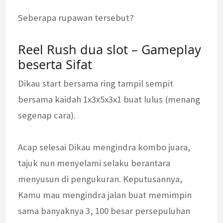
Seberapa rupawan tersebut?
Reel Rush dua slot – Gameplay
beserta Sifat
Dikau start bersama ring tampil sempit
bersama kaidah 1x3x5x3x1 buat lulus (menang
segenap cara).
Acap selesai Dikau mengindra kombo juara,
tajuk nun menyelami selaku berantara
menyusun di pengukuran. Keputusannya,
Kamu mau mengindra jalan buat memimpin
sama banyaknya 3, 100 besar persepuluhan