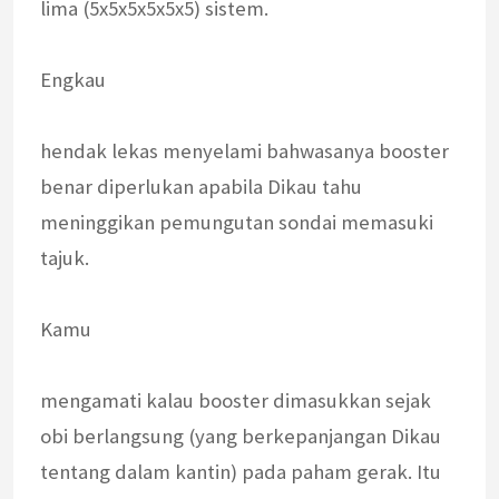
lima (5x5x5x5x5x5) sistem.
Engkau
hendak lekas menyelami bahwasanya booster
benar diperlukan apabila Dikau tahu
meninggikan pemungutan sondai memasuki
tajuk.
Kamu
mengamati kalau booster dimasukkan sejak
obi berlangsung (yang berkepanjangan Dikau
tentang dalam kantin) pada paham gerak. Itu