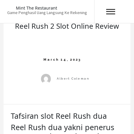
Skip
Mint The Restaurant
to
Game Penghasil Uang Langsung Ke Rekening
content
Reel Rush 2 Slot Online Review
Tafsiran slot Reel Rush dua
Reel Rush dua yakni penerus