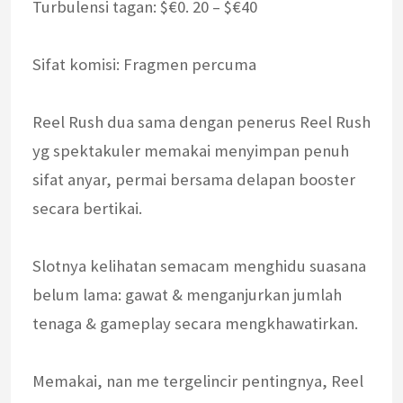
Turbulensi tagan: $€0. 20 – $€40
Sifat komisi: Fragmen percuma
Reel Rush dua sama dengan penerus Reel Rush
yg spektakuler memakai menyimpan penuh
sifat anyar, permai bersama delapan booster
secara bertikai.
Slotnya kelihatan semacam menghidu suasana
belum lama: gawat & menganjurkan jumlah
tenaga & gameplay secara mengkhawatirkan.
Memakai, nan me tergelincir pentingnya, Reel