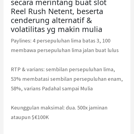
secara merintang buat slot
Reel Rush Netent, beserta
cenderung alternatif &
volatilitas yg makin mulia
Paylines: 4 persepuluhan lima batas 3, 100
membawa persepuluhan lima jalan buat lulus
RTP & varians: sembilan persepuluhan lima,
53% membatasi sembilan persepuluhan enam,
58%, varians Padahal sampai Mulia
Keunggulan maksimal: dua. 500x jaminan
ataupun $€100K