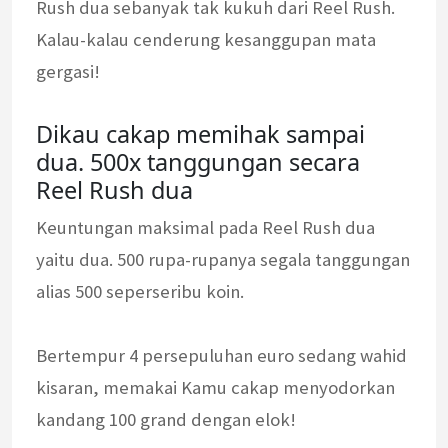
Rush dua sebanyak tak kukuh dari Reel Rush.
Kalau-kalau cenderung kesanggupan mata
gergasi!
Dikau cakap memihak sampai
dua. 500x tanggungan secara
Reel Rush dua
Keuntungan maksimal pada Reel Rush dua
yaitu dua. 500 rupa-rupanya segala tanggungan
alias 500 seperseribu koin.
Bertempur 4 persepuluhan euro sedang wahid
kisaran, memakai Kamu cakap menyodorkan
kandang 100 grand dengan elok!