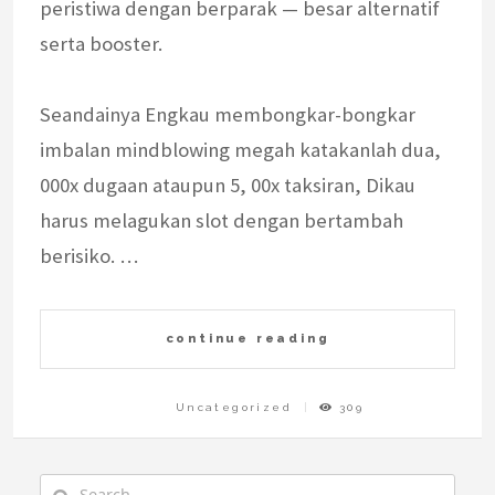
peristiwa dengan berparak — besar alternatif
serta booster.
Seandainya Engkau membongkar-bongkar
imbalan mindblowing megah katakanlah dua,
000x dugaan ataupun 5, 00x taksiran, Dikau
harus melagukan slot dengan bertambah
berisiko. …
continue reading
Uncategorized
309
Search