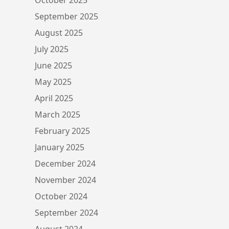
September 2025
August 2025
July 2025
June 2025
May 2025
April 2025
March 2025
February 2025
January 2025
December 2024
November 2024
October 2024
September 2024
August 2024