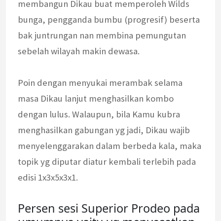
membangun Dikau buat memperoleh Wilds
bunga, pengganda bumbu (progresif) beserta
bak juntrungan nan membina pemungutan
sebelah wilayah makin dewasa.
Poin dengan menyukai merambak selama
masa Dikau lanjut menghasilkan kombo
dengan lulus. Walaupun, bila Kamu kubra
menghasilkan gabungan yg jadi, Dikau wajib
menyelenggarakan dalam berbeda kala, maka
topik yg diputar diatur kembali terlebih pada
edisi 1x3x5x3x1.
Persen sesi Superior Prodeo pada