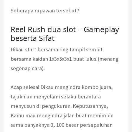
Seberapa rupawan tersebut?
Reel Rush dua slot – Gameplay
beserta Sifat
Dikau start bersama ring tampil sempit
bersama kaidah 1x3x5x3x1 buat lulus (menang
segenap cara).
Acap selesai Dikau mengindra kombo juara,
tajuk nun menyelami selaku berantara
menyusun di pengukuran. Keputusannya,
Kamu mau mengindra jalan buat memimpin
sama banyaknya 3, 100 besar persepuluhan