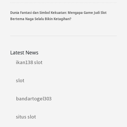
Dunia Fantasi dan Simbol Kekuatan: Mengapa Game Judi Slot
Bertema Naga Selalu Bikin Ketagihan?
Latest News
ikan138 slot
slot
bandartogel303
situs slot