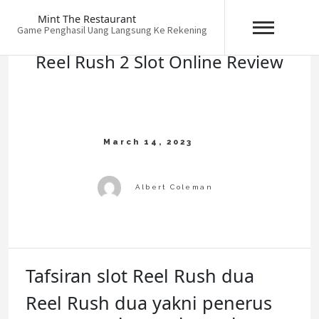
Skip
Mint The Restaurant
to
Game Penghasil Uang Langsung Ke Rekening
content
Reel Rush 2 Slot Online Review
Tafsiran slot Reel Rush dua
Reel Rush dua yakni penerus