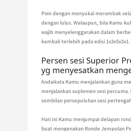
Poin dengan menyukai merambak sela
dengan lulus. Walaupun, bila Kamu ku
wajib menyelenggarakan dalam berbeda
kembali terlebih pada edisi 1x3x5x3x1.
Persen sesi Superior 
yg menyesatkan menge
Andaikata Kamu menjalankan guna me
menjalankan suplemen sesi percuma. I
sembilan persepuluhan sesi pertenga
Hari ini Kamu menjumpai delapan ron
buat mengenakan Ronde Jempolan Pe