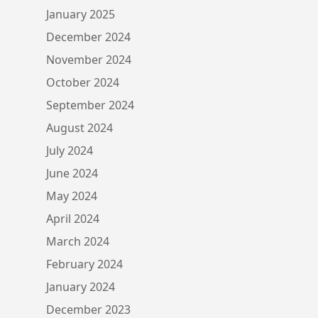
January 2025
December 2024
November 2024
October 2024
September 2024
August 2024
July 2024
June 2024
May 2024
April 2024
March 2024
February 2024
January 2024
December 2023