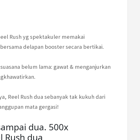
eel Rush yg spektakuler memakai
bersama delapan booster secara bertikai.
 suasana belum lama: gawat & menganjurkan
gkhawatirkan.
ya, Reel Rush dua sebanyak tak kukuh dari
sanggupan mata gergasi!
ampai dua. 500x
l Rush dua