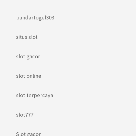
bandartogel303
situs slot
slot gacor
slot online
slot terpercaya
slot777
Slot gacor