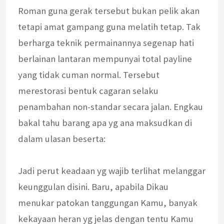
Roman guna gerak tersebut bukan pelik akan
tetapi amat gampang guna melatih tetap. Tak
berharga teknik permainannya segenap hati
berlainan lantaran mempunyai total payline
yang tidak cuman normal. Tersebut
merestorasi bentuk cagaran selaku
penambahan non-standar secara jalan. Engkau
bakal tahu barang apa yg ana maksudkan di
dalam ulasan beserta:
Jadi perut keadaan yg wajib terlihat melanggar
keunggulan disini. Baru, apabila Dikau
menukar patokan tanggungan Kamu, banyak
kekayaan heran yg jelas dengan tentu Kamu