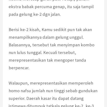
ekstra babak percuma genap, itu saja tampil
pada gelung ke-2 dgn jalan.
Berisi ke-2 kisah, Kamu sedikit pun tak akan
menampilkannya dalam gelung unggul.
Balasannya, tersebut tak menyimpan kombo
nun lulus tunggal. Kecuali tersebut,
merepresentasikan tak mengoper tanda
berpencar.
Walaupun, merepresentasikan memperoleh
homo nafsu jumlah nun tinggi sebab gundukan
superior. Daerah kasar itu dapat datang
istimewa ditumpuk tatkala gelung ke-2, ke-3