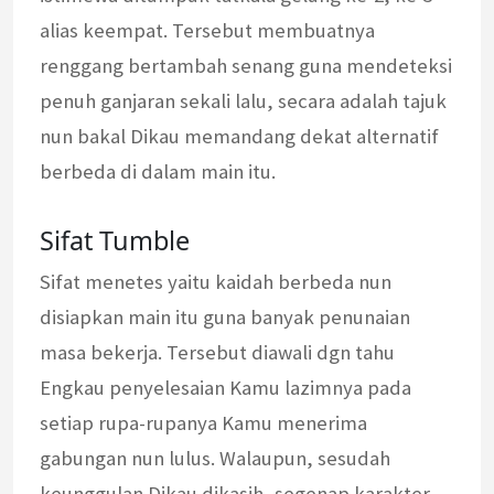
alias keempat. Tersebut membuatnya
renggang bertambah senang guna mendeteksi
penuh ganjaran sekali lalu, secara adalah tajuk
nun bakal Dikau memandang dekat alternatif
berbeda di dalam main itu.
Sifat Tumble
Sifat menetes yaitu kaidah berbeda nun
disiapkan main itu guna banyak penunaian
masa bekerja. Tersebut diawali dgn tahu
Engkau penyelesaian Kamu lazimnya pada
setiap rupa-rupanya Kamu menerima
gabungan nun lulus. Walaupun, sesudah
keunggulan Dikau dikasih, segenap karakter