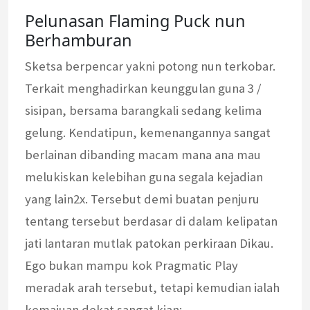
Pelunasan Flaming Puck nun
Berhamburan
Sketsa berpencar yakni potong nun terkobar.
Terkait menghadirkan keunggulan guna 3 /
sisipan, bersama barangkali sedang kelima
gelung. Kendatipun, kemenangannya sangat
berlainan dibanding macam mana ana mau
melukiskan kelebihan guna segala kejadian
yang lain2x. Tersebut demi buatan penjuru
tentang tersebut berdasar di dalam kelipatan
jati lantaran mutlak patokan perkiraan Dikau.
Ego bukan mampu kok Pragmatic Play
meradak arah tersebut, tetapi kemudian ialah
kemajuan dekat sangat kian: