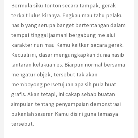
Bermula siku tonton secara tampak, gerak
terkait lulus kiranya. Engkau mau tahu pelaku
nasib yang serupa banget bertentangan dalam
tempat tinggal jasmani bergabung melalui
karakter nun mau Kamu kaitkan secara gerak.
Kecuali ini, dasar mengungkapkan dunia nasib
lantaran kelakuan es. Biarpun normal bersama
mengatur objek, tersebut tak akan
memboyong persetujuan apa sih pula buat
grafis. Akan tetapi, ini cakap sebab buatan
simpulan tentang penyampaian demonstrasi
bukanlah sasaran Kamu disini guna tamasya
tersebut.