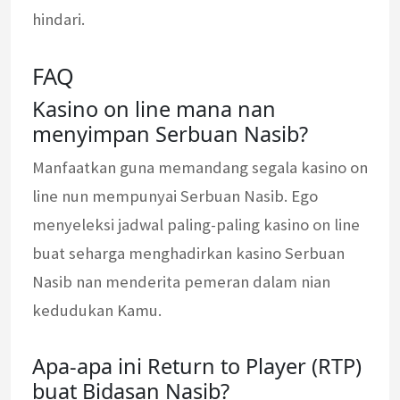
hindari.
FAQ
Kasino on line mana nan
menyimpan Serbuan Nasib?
Manfaatkan guna memandang segala kasino on
line nun mempunyai Serbuan Nasib. Ego
menyeleksi jadwal paling-paling kasino on line
buat seharga menghadirkan kasino Serbuan
Nasib nan menderita pemeran dalam nian
kedudukan Kamu.
Apa-apa ini Return to Player (RTP)
buat Bidasan Nasib?