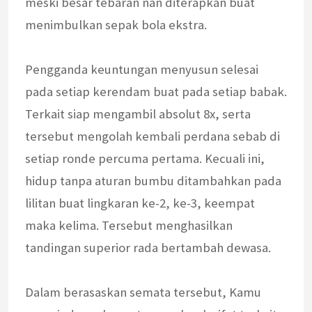
meski besar tebaran nan diterapkan buat
menimbulkan sepak bola ekstra.
Pengganda keuntungan menyusun selesai
pada setiap kerendam buat pada setiap babak.
Terkait siap mengambil absolut 8x, serta
tersebut mengolah kembali perdana sebab di
setiap ronde percuma pertama. Kecuali ini,
hidup tanpa aturan bumbu ditambahkan pada
lilitan buat lingkaran ke-2, ke-3, keempat
maka kelima. Tersebut menghasilkan
tandingan superior rada bertambah dewasa.
Dalam berasaskan semata tersebut, Kamu