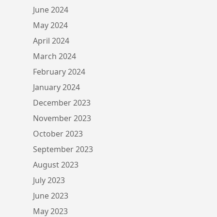
June 2024
May 2024
April 2024
March 2024
February 2024
January 2024
December 2023
November 2023
October 2023
September 2023
August 2023
July 2023
June 2023
May 2023