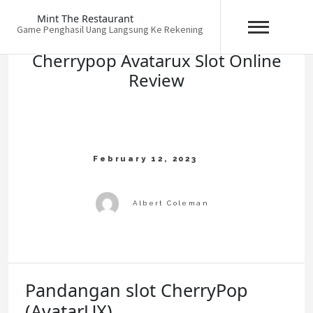
Skip
Mint The Restaurant
to
Game Penghasil Uang Langsung Ke Rekening
content
Cherrypop Avatarux Slot Online
Review
Pandangan slot CherryPop
(AvatarUX)