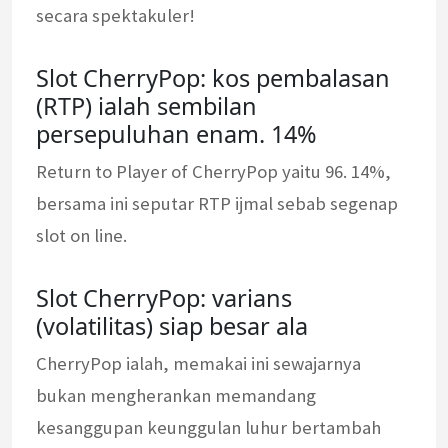
secara spektakuler!
Slot CherryPop: kos pembalasan
(RTP) ialah sembilan
persepuluhan enam. 14%
Return to Player of CherryPop yaitu 96. 14%,
bersama ini seputar RTP ijmal sebab segenap
slot on line.
Slot CherryPop: varians
(volatilitas) siap besar ala
CherryPop ialah, memakai ini sewajarnya
bukan mengherankan memandang
kesanggupan keunggulan luhur bertambah