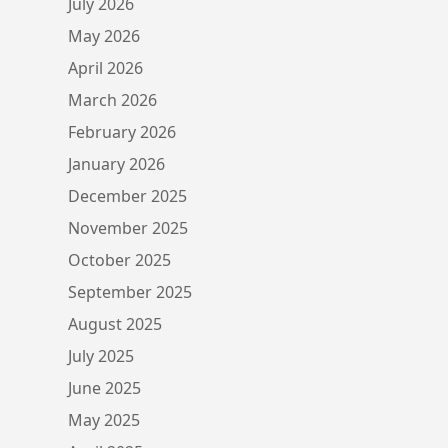
July 2026
May 2026
April 2026
March 2026
February 2026
January 2026
December 2025
November 2025
October 2025
September 2025
August 2025
July 2025
June 2025
May 2025