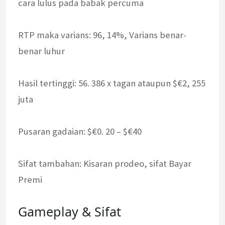
cara lulus pada babak percuma
RTP maka varians: 96, 14%, Varians benar-
benar luhur
Hasil tertinggi: 56. 386 x tagan ataupun $€2, 255
juta
Pusaran gadaian: $€0. 20 – $€40
Sifat tambahan: Kisaran prodeo, sifat Bayar
Premi
Gameplay & Sifat