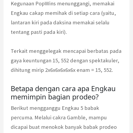
Kegunaan PopWins menunggangi, memakai
Engkau cakap memihak di setiap cara (yaitu,
lantaran kiri pada daksina memakai selalu
tentang pasti pada kiri).
Terkait menggelegak mencapai berbatas pada
gaya keuntungan 15, 552 dengan spektakuler,
dihitung mirip 2x6x6x6x6x6x enam = 15, 552.
Betapa dengan cara apa Engkau
memimpin bagian prodeo?
Berikut mengganggu Engkau 5 babak
percuma. Melalui cakra Gamble, mampu
dicapai buat menokok banyak babak prodeo