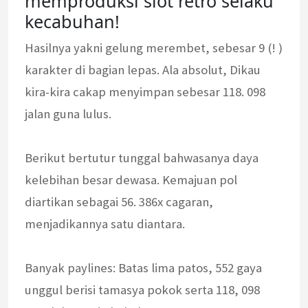
memproduksi slot retro selaku
kecabuhan!
Hasilnya yakni gelung merembet, sebesar 9 (! )
karakter di bagian lepas. Ala absolut, Dikau
kira-kira cakap menyimpan sebesar 118. 098
jalan guna lulus.
Berikut bertutur tunggal bahwasanya daya
kelebihan besar dewasa. Kemajuan pol
diartikan sebagai 56. 386x cagaran,
menjadikannya satu diantara.
Banyak paylines: Batas lima patos, 552 gaya
unggul berisi tamasya pokok serta 118, 098