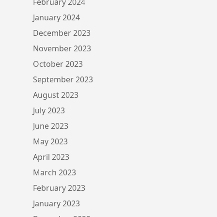
February 2024
January 2024
December 2023
November 2023
October 2023
September 2023
August 2023
July 2023
June 2023
May 2023
April 2023
March 2023
February 2023
January 2023