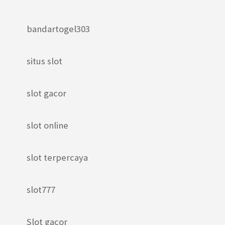
bandartogel303
situs slot
slot gacor
slot online
slot terpercaya
slot777
Slot gacor