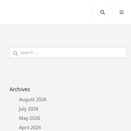
Search
Search
for:
Archives
August 2026
July 2026
May 2026
April 2026