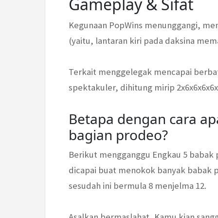
Gameplay & Sifat
Kegunaan PopWins menunggangi, mema
(yaitu, lantaran kiri pada daksina mema
Terkait menggelegak mencapai berbat
spektakuler, dihitung mirip 2x6x6x6x6x
Betapa dengan cara a
bagian prodeo?
Berikut mengganggu Engkau 5 babak 
dicapai buat menokok banyak babak 
sesudah ini bermula 8 menjelma 12.
Asalkan bermaslahat, Kamu kian sang