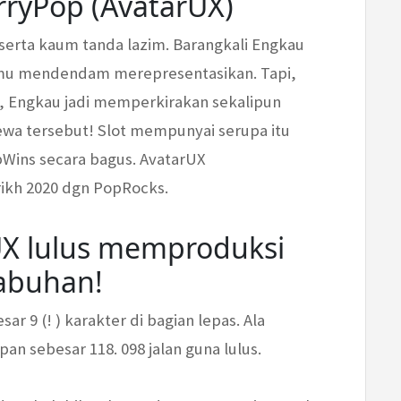
rryPop (AvatarUX)
 serta kaum tanda lazim. Barangkali Engkau
mu mendendam merepresentasikan. Tapi,
it, Engkau jadi memperkirakan sekalipun
wa tersebut! Slot mempunyai serupa itu
Wins secara bagus. AvatarUX
ikh 2020 dgn PopRocks.
UX lulus memproduksi
cabuhan!
r 9 (! ) karakter di bagian lepas. Ala
an sebesar 118. 098 jalan guna lulus.