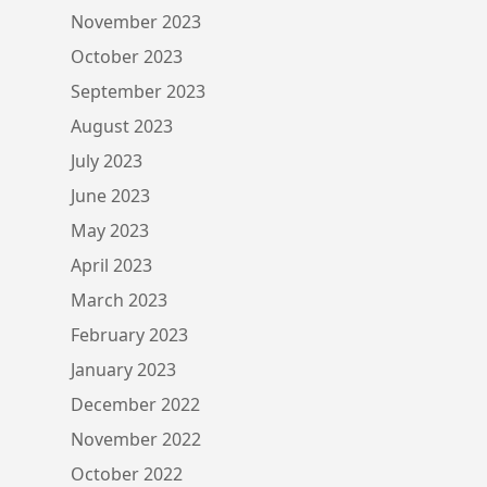
November 2023
October 2023
September 2023
August 2023
July 2023
June 2023
May 2023
April 2023
March 2023
February 2023
January 2023
December 2022
November 2022
October 2022