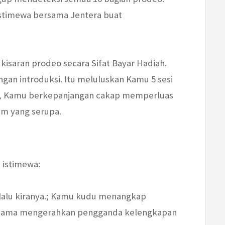
 istimewa bersama Jentera buat
saran prodeo secara Sifat Bayar Hadiah.
gan introduksi. Itu meluluskan Kamu 5 sesi
n, Kamu berkepanjangan cakap memperluas
em yang serupa.
 istimewa:
lalu kiranya.; Kamu kudu menangkap
ersama mengerahkan pengganda kelengkapan