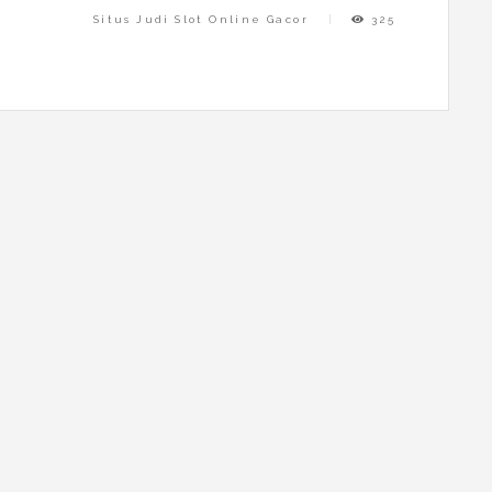
Situs Judi Slot Online Gacor
325