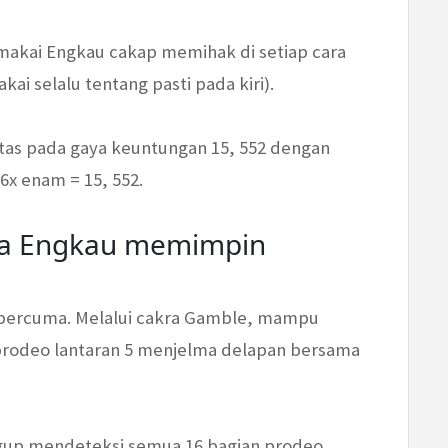
kai Engkau cakap memihak di setiap cara
kai selalu tentang pasti pada kiri).
as pada gaya keuntungan 15, 552 dengan
6x enam = 15, 552.
pa Engkau memimpin
percuma. Melalui cakra Gamble, mampu
prodeo lantaran 5 menjelma delapan bersama
gup mendeteksi semua 16 bagian prodeo.