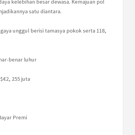
daya kelebihan besar dewasa. Kemajuan pol
njadikannya satu diantara.
 gaya unggul berisi tamasya pokok serta 118,
nar-benar luhur
 $€2, 255 juta
 Bayar Premi